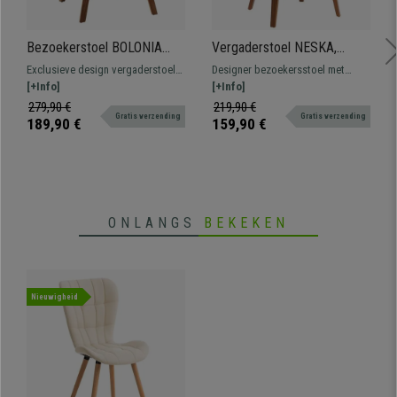
Bezoekerstoel BOLONIA
Vergaderstoel NESKA,
Exclusief Ontwerp, Houten
Retro Design met
Exclusieve design vergaderstoel
Designer bezoekersstoel met
Structuur Kleur Walnoot en
Kersenhouten Frame en
BOLONIA. Een uniek model,
[+Info]
comfortabele zitting bekleed met
[+Info]
Beige Stof
Zwart Lederen Bekleding
perfect om stijl en persoonlijkheid
hoogwaardig leder.
279,90 €
219,90 €
Gratis verzending
Gratis verzending
aan uw kantoor te geven.
189,90 €
159,90 €
ONLANGS
BEKEKEN
Nieuwigheid