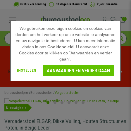
Gratis verzending
30 dagen Retourrecht
2 jaar Garantie
0
We gebruiken onze eigen cookies en cookies van
derden om het verkeer op onze website te analyseren
en uw navigatie te bestuderen. U kan meer informatie
vinden in ons
Cookiebeleid
. U aanvaardt onze
Cookies door te klikken op "Aanvaarden en verder
gaan".
Profiteer van de Zomeruitverkoop bij bureaustoelpro! 
AANVAARDEN EN VERDER GAAN
INSTELLEN
Exclusieve kortingen voor een beperkte tijd - 
Bekijk de 
actie
 -
bureaustoelpro
Bureaustoelen
Vergaderstoelen
Nieuwigheid
Vergaderstoel ELGAR, Dikke Vulling, Houten Structuur en
Poten, in Beige Leder