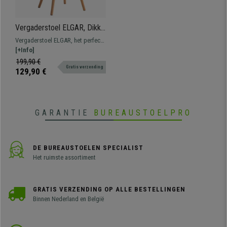
Vergaderstoel ELGAR, Dikke
Vulling, Houten Structuur en
Vergaderstoel ELGAR, het perfecte
Poten, in Beige Leder
model als u stijl wilt toevoegen
[+Info]
aan uw kantoor of wachtkamer
199,90 €
Gratis verzending
zonder in te leveren aan comfort.
129,90 €
GARANTIE
BUREAUSTOELPRO
DE BUREAUSTOELEN SPECIALIST
Het ruimste assortiment
GRATIS VERZENDING OP ALLE BESTELLINGEN
Binnen Nederland en België