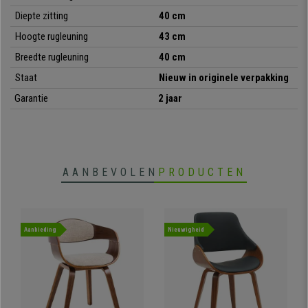
Diepte zitting
40 cm
•
Exclusief, aantrekkelijk ontwerp
• Houten frame en poten
Hoogte rugleuning
43 cm
•
Bekleed met synthetisch leder
Breedte rugleuning
40 cm
• Hoge kwaliteit en stevigheid
Staat
Nieuw in originele verpakking
Garantie
2 jaar
AANBEVOLEN
PRODUCTEN
Aanbieding
Nieuwigheid