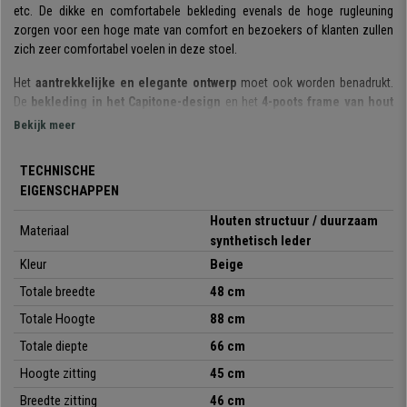
etc. De dikke en comfortabele bekleding evenals de hoge rugleuning
zorgen voor een hoge mate van comfort en bezoekers of klanten zullen
zich zeer comfortabel voelen in deze stoel.
Het
aantrekkelijke en elegante ontwerp
moet ook worden benadrukt.
De
bekleding in het Capitone-design
en het
4-poots frame van hout
in Scandinavische stijl
verspreiden een gezellige, moderne sfeer en
Bekijk meer
maken van deze stoel een echte blikvanger in elke kamer.
TECHNISCHE
Om een langere levensduur van de stoel te garanderen, zijn
alleen
EIGENSCHAPPEN
eersteklas materialen
gebruikt. De houten stoelpoten zijn zeer robuust
en resistent. De
hoogwaardige lederen bekleding is zacht en
Houten structuur / duurzaam
Materiaal
aangenaam
om aan te raken en ook zeer slijtvast en gemakkelijk te
synthetisch leder
onderhouden.
Kleur
Beige
Het is dus een
eersteklas bezoekersstoel
met een chique design en
Totale breedte
48 cm
een spectaculaire afwerking waar u en uw klanten en bezoekers lang
Totale Hoogte
88 cm
plezier van zullen hebben. Een product met deze kenmerken is bij andere
aanbieders niet te vinden voor een soortgelijk bedrag. Alleen bij
Totale diepte
66 cm
Bureaustoelpro
nu voor een spotprijs en, zoals altijd, met gratis
Hoogte zitting
45 cm
verzending.
Breedte zitting
46 cm