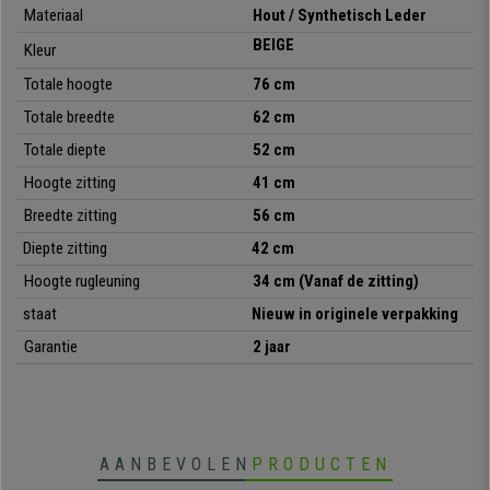
Materiaal
Hout / Synthetisch Leder
BEIGE
•
Zeer exclusief actueel design
Kleur
• Bekleed met hoogwaardig synthetisch leder
Totale
hoogte
76 cm
•
Houten structuur en poten
• Zeer comfortabel, met dikke vulling
Totale breedte
62 cm
•
Gemaakt met hoogwaardige materialen
Totale diepte
52 cm
Hoogte zitting
41 cm
Breedte zitting
56 cm
Diepte zitting
42 cm
Hoogte rugleuning
34 cm (Vanaf de zitting)
staat
Nieuw in originele verpakking
Garantie
2 jaar
AANBEVOLEN
PRODUCTEN