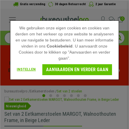
Gratis verzending
30 dagen Retourrecht
2 jaar Garantie
0
We gebruiken onze eigen cookies en cookies van
derden om het verkeer op onze website te analyseren
en uw navigatie te bestuderen. U kan meer informatie
vinden in ons
Cookiebeleid
. U aanvaardt onze
Cookies door te klikken op "Aanvaarden en verder
gaan".
Profiteer van de Zomeruitverkoop bij bureaustoelpro! 
AANVAARDEN EN VERDER GAAN
INSTELLEN
Exclusieve kortingen voor een beperkte tijd - 
Bekijk de 
actie
 -
bureaustoelpro
Eetkamerstoelen
Set van 2 stoelen
Nieuwigheid
Set van 2 Eetkamerstoelen MARGOT, Walnoothouten
Frame, in Beige Leder