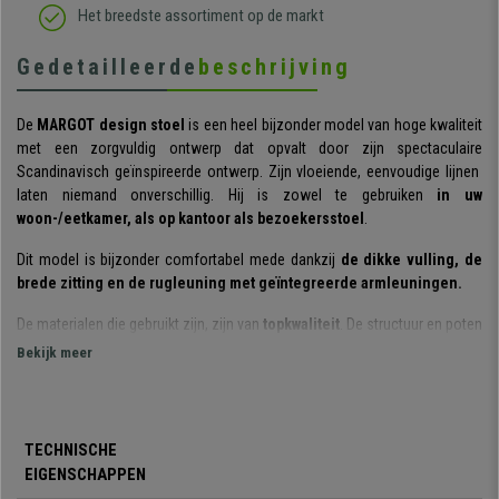
Het breedste assortiment op de markt
Gedetailleerde
beschrijving
De
MARGOT design stoel
is een heel bijzonder model van hoge kwaliteit
met een zorgvuldig ontwerp dat opvalt door zijn spectaculaire
Scandinavisch geïnspireerde ontwerp. Zijn vloeiende, eenvoudige lijnen
laten niemand onverschillig. Hij is zowel te gebruiken
in uw
woon-/eetkamer, als op kantoor als bezoekersstoel
.
Dit model is bijzonder comfortabel mede dankzij
de dikke vulling, de
brede zitting en de rugleuning met geïntegreerde armleuningen.
De materialen die gebruikt zijn, zijn van
topkwaliteit
. De structuur en poten
zijn gemaakt van
hout met zichtbare natuurlijke nerf.
De gewatteerde
Bekijk meer
zitting en rugleuning zijn
bekleed met synthetisch leder,
een materiaal
dat heel onderhoudsvriendelijk is.
Kortom, een model dat
design, comfort en kwaliteit
perfect combineert.
TECHNISCHE
Bij Bureaustoelpro vindt u hem nu voor een werkelijk geweldige prijs. Mis
EIGENSCHAPPEN
deze kans niet en geef uw huis een verfrissende design touch!