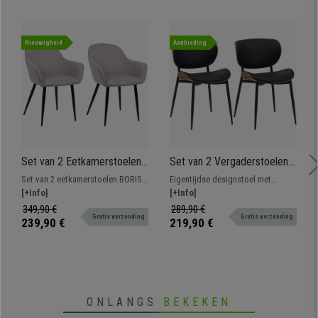
Nieuwigheid
Aanbieding
Set van 2 Eetkamerstoelen
Set van 2 Vergaderstoelen
BORIS, Elegante Metalen 4-
PORTER, Elegant Design,
Set van 2 eetkamerstoelen BORIS,
Eigentijdse designstoel met
Pootsframe, Comfortabele
Metalen Onderstel in
een model dat opvalt door zijn
[+Info]
houten frame, metalen onderstel
[+Info]
Vulling, Bekleed in
Walnoothout en Zwart Leder
elegant, modern ontwerp en zijn
en bekleed met hoogwaardig
349,90 €
289,90 €
Lichtgrijze Stof
Gratis verzending
Gratis verzending
dikke, comfortabele vulling
synthetisch leder.
239,90 €
219,90 €
bekleed met kwaliteitsstof.
ONLANGS
BEKEKEN