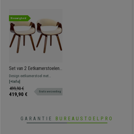
Nieuwigheid
Set van 2 Eetkamerstoelen
MARGOT, Walnoothouten
Design eetkamerstoel met
Frame, in Beige Leder
comfortabele vulling bekleed met
[+Info]
hoogwaardig leder.
499,90 €
Gratis verzending
419,90 €
GARANTIE
BUREAUSTOELPRO