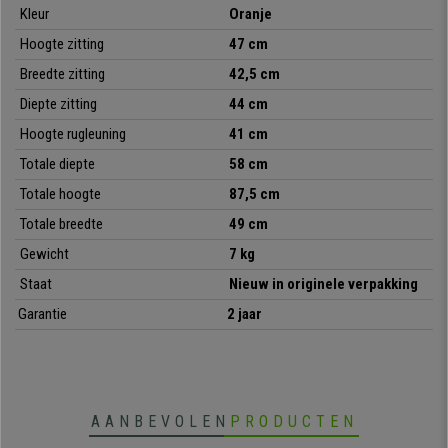
prijs die u nergens anders zult vinden. Bij
bureaustoelpro
bieden we ze
Kleur
Oranje
exclusief aan
met gratis verzending
tot bij u thuis of op kantoor!
Hoogte zitting
47 cm
Breedte zitting
42,5 cm
• Zitting bekleed met zacht kunstleder
Diepte zitting
44 cm
• Modern en elegant ontwerp
Hoogte rugleuning
41 cm
•
Poten in beukenhout
• Bestand tegen een gewicht tot 130 kg
Totale diepte
58 cm
• Model verkrijgbaar in vele varianten
Totale hoogte
87,5 cm
Totale breedte
49 cm
Gewicht
7 kg
Staat
Nieuw in originele verpakking
Garantie
2 jaar
AANBEVOLEN
PRODUCTEN