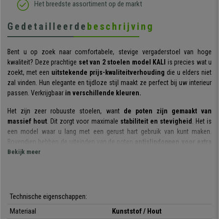
Het breedste assortiment op de markt
Gedetailleerde
beschrijving
Bent u op zoek naar comfortabele, stevige vergaderstoel van hoge
kwaliteit? Deze prachtige
set van 2 stoelen model KALI
is precies wat u
zoekt, met een
uitstekende prijs-kwaliteitverhouding
die u elders niet
zal vinden. Hun elegante en tijdloze stijl maakt ze perfect bij uw interieur
passen. Verkrijgbaar
in verschillende kleuren.
Het zijn zeer robuuste stoelen, want
de poten zijn gemaakt van
massief hout
. Dit zorgt voor maximale
stabiliteit en stevigheid
. Het is
een model waar u lang met een gerust hart gebruik van kunt maken.
Bovendien hebben de uiteinden van de poten
antislipdoppen voor extra
veiligheid
Bekijk meer
en om krassen op de grond te voorkomen.
De bekleding is van
kunststof,
perfect afgewerkt en
heel
onderhoudsvriendelijk
. U kan ze eenvoudig schoonmaken met
een vochtige doek.
Technische eigenschappen:
Mis deze gouden kans niet en bestel nu deze elegante stoelen voor een
Materiaal
Kunststof / Hout