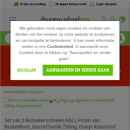
Gratis verzending
30 dagen Retourrecht
2 jaar Garantie
0
We gebruiken onze eigen cookies en cookies van
derden om het verkeer op onze website te analyseren
en uw navigatie te bestuderen. U kan meer informatie
vinden in ons
Cookiebeleid
. U aanvaardt onze
Cookies door te klikken op "Aanvaarden en verder
gaan".
Profiteer van de Zomeruitverkoop bij bureaustoelpro! 
AANVAARDEN EN VERDER GAAN
INSTELLEN
Exclusieve kortingen voor een beperkte tijd - 
Bekijk de 
actie
 -
bureaustoelpro
Speciaal
Set van 2 Bezoekersstoelen KALI, Poten van
Beukenhout, Gestoffeerde Zitting, Oranje Kunststof