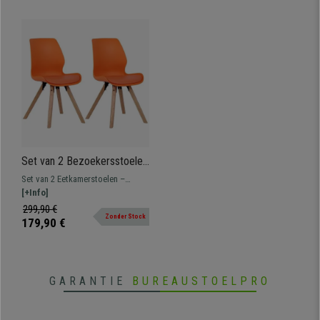
Set van 2 Bezoekersstoelen
KALI, Poten van
Set van 2 Eetkamerstoelen –
Beukenhout, Gestoffeerde
Wachtkamerstoel met een modern
[+Info]
Zitting, Oranje Kunststof
en levendig design met houten
299,90 €
Zonder Stock
poten. Diverse uitvoeringen en
179,90 €
kleuren leverbaar.
GARANTIE
BUREAUSTOELPRO