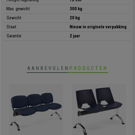
Max. gewicht
300 kg
•
Geweldige productiekwaliteit
• Uitstekend comfort, dikke vulling
Gewicht
20 kg
•
Maximale robuustheid en duurzaamheid
Staat
Nieuw in originele verpakking
• Gemakkelijk te reinigen synthetisch leder
Garantie
2 jaar
•
Diverse combinaties beschikbaar
AANBEVOLEN
PRODUCTEN