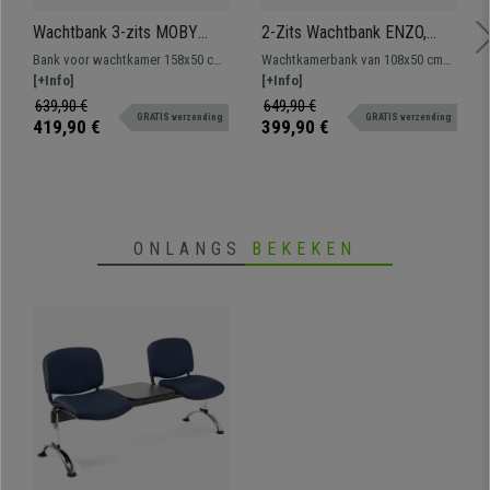
Wachtbank 3-zits MOBY
2-Zits Wachtbank ENZO,
LEDER, Metalen Structuur,
Metalen Structuur, Blauw
Bank voor wachtkamer 158x50 cm
Wachtkamerbank van 108x50 cm
Dikke Vulling, Blauw
Kunststof
met metalen structuur. Zeer
[+Info]
met metalen frame en
[+Info]
resistent, dikke comfortabele
geperforeerde kunststof
639,90 €
649,90 €
GRATIS verzending
GRATIS verzending
vulling, lederen bekleding.
designszittingen. Zeer resistent,
419,90 €
399,90 €
Verkrijgbaar in verschillende
veel comfort. Verkrijgbaar in
kleuren en configuraties.
verschillende kleuren en
configuraties.
ONLANGS
BEKEKEN