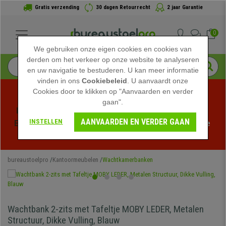
Gratis verzending
30 dagen Retourrecht
2 jaar Garantie
0
We gebruiken onze eigen cookies en cookies van
derden om het verkeer op onze website te analyseren
en uw navigatie te bestuderen. U kan meer informatie
vinden in ons
Cookiebeleid
. U aanvaardt onze
Cookies door te klikken op "Aanvaarden en verder
gaan".
Profiteer van de Zomeruitverkoop bij bureaustoelpro! 
AANVAARDEN EN VERDER GAAN
INSTELLEN
Exclusieve kortingen voor een beperkte tijd - 
Bekijk de 
actie
 -
bureaustoelpro
Kantoormeubelen
Wachtkamerbanken
Wachtbank 2-zits met Tafeltje MOBY LEDER, Metalen
Structuur, Dikke Vulling, Blauw