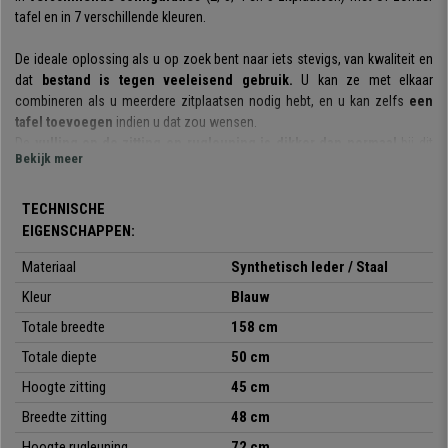
tafel en in 7 verschillende kleuren.
De ideale oplossing als u op zoek bent naar iets stevigs, van kwaliteit en
dat
bestand is tegen veeleisend gebruik.
U kan ze met elkaar
combineren als u meerdere zitplaatsen nodig hebt, en u kan zelfs
een
tafel toevoegen
indien u dat zou wensen.
De
vulling op de zitting en rugleuning is dikker dan normaal
bij dit
Bekijk meer
type stoel. Ideaal om klanten of gasten een comfortabele en
kwaliteitsvolle stoel aan te bieden. De structuur bestaat uit een stalen
frame met chromen poten. Een materiaal dat zorgt voor maximale
TECHNISCHE
weerstand en duurzaamheid, essentieel in dit type stoel ontworpen voor
EIGENSCHAPPEN:
intensief gebruik.
Hij is bekleed met
hoogwaardig en
Materiaal
Synthetisch leder / Staal
onderhoudsvriendelijk synthetisch leder.
Kleur
Blauw
Het is een
praktisch en veelzijdig model
: de bank kan worden gebruikt
Totale breedte
158 cm
tijdens vergaderingen, met klanten, in wachtruimtes, in
kantoorreceptieruimtes, tijdens conferenties of evenementen, etc. Hij is
Totale diepte
50 cm
ook
verkrijgbaar in verschillende kleuren,
zodat u degene kunt kiezen
Hoogte zitting
45 cm
die het beste bij uw behoeften en de ruimte past.
Breedte zitting
48 cm
Hoogte rugleuning
72 cm