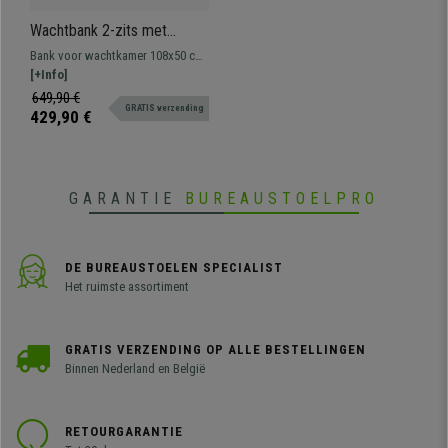
Wachtbank 2-zits met
Tafeltje MOBY LEDER,
Bank voor wachtkamer 108x50 cm
Metalen Structuur, Dikke
met metalen structuur. Zeer
[+Info]
Vulling, Blauw
resistent, dikke comfortabele
649,90 €
GRATIS verzending
vulling, lederen bekleding.
429,90 €
Verkrijgbaar in verschillende
kleuren en configuraties.
GARANTIE
BUREAUSTOELPRO
DE BUREAUSTOELEN SPECIALIST
Het ruimste assortiment
GRATIS VERZENDING OP ALLE BESTELLINGEN
Binnen Nederland en België
RETOURGARANTIE