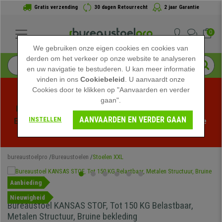
Gratis verzending
30 dagen Retourrecht
2 jaar Garantie
0
We gebruiken onze eigen cookies en cookies van
derden om het verkeer op onze website te analyseren
en uw navigatie te bestuderen. U kan meer informatie
vinden in ons
Cookiebeleid
. U aanvaardt onze
Cookies door te klikken op "Aanvaarden en verder
gaan".
Profiteer van de Zomeruitverkoop bij bureaustoelpro! 
AANVAARDEN EN VERDER GAAN
INSTELLEN
Exclusieve kortingen voor een beperkte tijd - 
Bekijk de 
actie
 -
bureaustoelpro
Bureaustoelen
Stoelen XXL
Aanbieding
Nieuwigheid
Bureaustoel KANSAS STOF, Tot 150 KG Belastbaar,
Metalen Structuur, Bruine bekleding