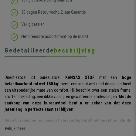
Veilig een bestelling plaatsen
30 dagen Retourrecht, 2 jaar Garantie
Veilig betalen
Het breedste assortiment op de markt
Gedetailleerde
beschrijving
Directiestoel of bureaustoel
KANSAS
STOF
met een
hoge
belastbaarheid tot wel 150 kg!
heeft een indrukwekkend design en biedt
een uitzonderlijke mate van comfort. Hij beschikt over een stalen frame,
stoffen bekleding, een dikke vulling en gewatteerde armleuningen.
Met de
aankoop van deze bureaustoel bent u er zeker van dat deze
jarenlang in perfecte staat zal blijven!
Deze bureaustoel is speciaal vervaardigd met het meest resistente
materiaal en met diktes die groter zijn dan die van een gewone
Bekijk meer
stoel; ontworpen om een maximale stevigheid en levensduur te