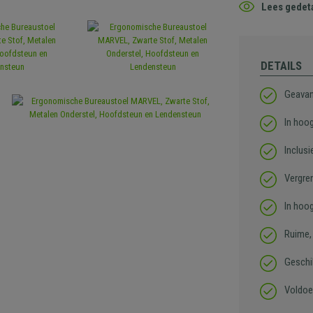
Lees gedeta
DETAILS
Geavan
In hoog
Inclusi
Vergre
In hoo
Ruime,
Geschi
Voldoe