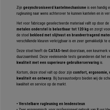
Zijn
gesynchroniseerd kantelmechanisme
is een handig 
rugleuning naar wens achterover te kunnen kantelen en in ver
Het voor fabricage geselecteerde materiaal vallt op door de
metalen onderstel is belastbaar tot 120 kg
en zorgt voor 
de stoel
bekleed met slijtvast en brandvertragend mate
verschillende kleuren verkrijgbaar is en zeer gemakkelijk te 
Deze stoel heeft de
CATAS-test
doorstaan, een keurmerk vo
duurzaamheid. Deze veeleisende tests garanderen dat het e
kwaliteit met een superieure gebruikerservaring
is.
Kortom, deze stoel valt op door zijn
comfort, ergonomie, 
kwaliteit en ontwerp
. Bij bureaustoelpro bieden wij de sch
kwaliteit en service op de markt.
•
Verstelbare rugleuning en lendensteun
• Zeer ergonomisch, voor professioneel gebruik van 8 uur/da