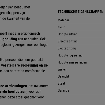
werp? Dan bent u met
TECHNISCHE EIGENSCHAPPEN:
igenschappen zijn
n de kwaliteit van de
Materiaal
Kleur
heeft met zijn ergonomisch
Hoogte zitting
rughouding
aan te houden. Ook
Breedte zitting
 rugleuning zorgen voor een hoge
Diepte zitting
Hoogte rugleuning
elke persoon die hem gebruikt
Hoogte armleuningen
 verstelbare rugleuning en de
Wielen
an een betere en comfortabele
Gewicht
Staat
are armleuningen
, om uw armen
Garantie
erde hoofdsteun,
voor een
aken deze stoel geschikt voor