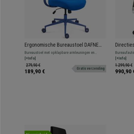
Ergonomische Bureaustoel DAFNE
Directie
COLOR, Geïntegreerde Hoofdsteun,
Buiteng
Bureaustoel met opklapbare armleuningen en
Bureaufaute
Opklapbare Armleuningen, Blauw
Robuust,
ergonomisch design. Hij beschikt over een
[+Info]
ongeëvenaar
[+Info]
Zwart
lendensteun en NEN 1335 certificaat,
echt lederen
279,90 €
1.299,90 €
Gratis verzending
kleuren.
189,90 €
990,90 