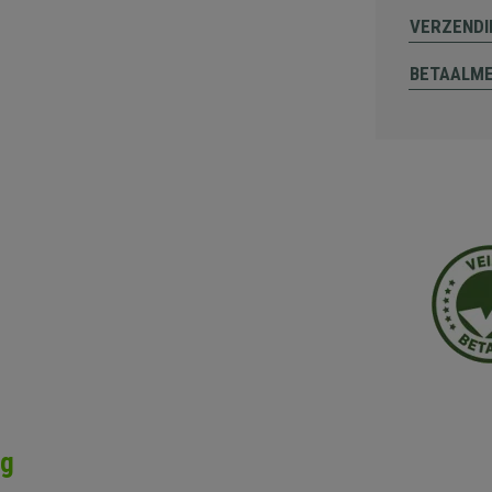
VERZENDI
BETAALM
ng