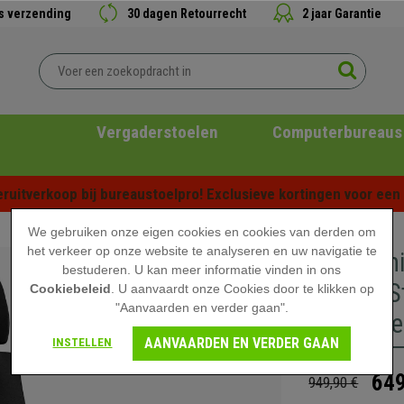
is verzending
30 dagen Retourrecht
2 jaar Garantie
Vergaderstoelen
Computerbureaus
ruitverkoop bij bureaustoelpro! Exclusieve kortingen voor een b
We gebruiken onze eigen cookies en cookies van derden om
het verkeer op onze website te analyseren en uw navigatie te
Ergonomi
bestuderen. U kan meer informatie vinden in ons
Zwarte S
Cookiebeleid
. U aanvaardt onze Cookies door te klikken op
"Aanvaarden en verder gaan".
Hoofdste
AANVAARDEN EN VERDER GAAN
INSTELLEN
649
949,90 €