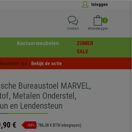
Inloggen
0
Contact
Winkelwagen
Kantoormeubelen
ZOMER
SALE
eperkte tijd - 
Bekijk de actie
 -
sche Bureaustoel MARVEL,
tof, Metalen Onderstel,
un en Lendensteun
,90 €
(786,38 € BTW inbegrepen)
-32%