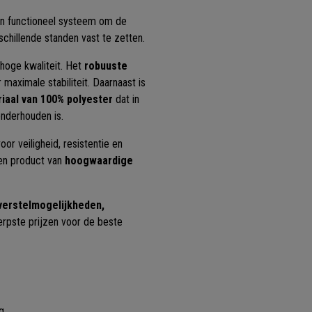
en functioneel systeem om de
schillende standen vast te zetten.
 hoge kwaliteit. Het
robuuste
maximale stabiliteit. Daarnaast is
riaal van 100% polyester
dat in
onderhouden is.
or veiligheid, resistentie en
en product van
hoogwaardige
verstelmogelijkheden,
erpste prijzen voor de beste
g