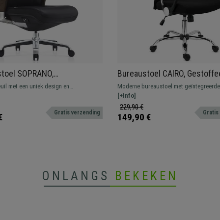
stoel SOPRANO,
Bureaustoel CAIRO, Gestoffe
ewoon Comfortabel en
Hoofdsteun, Elegant Metalen
uil met een uniek design en
Moderne bureaustoel met geïntegreerde
 Hoogwaardig Echt Leder,
Onderstel, Zwart
d comfort. Gecertificeerd, design met
hoofdsteun. Hoge mate van comfort met
[+Info]
 bekleding verkrijgbaar in verschillende
lendensteun en zitting met hoge dichthei
229,90 €
Gratis verzending
Gratis
het hier voor de beste prijs!
€
149,90 €
ONLANGS
BEKEKEN