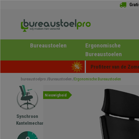
Grat
Bureaustoelen
Ergonomische
Bureaustoelen
Profiteer van de Zome
bureaustoelpro
Bureaustoelen
Ergonomische Bureaustoelen
Nieuwigheid
Synchroon
Kantelmechanisme