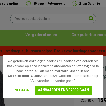
is verzending
30 dagen Retourrecht
2 jaar Garantie
Vergaderstoelen
Computerbureaus
ruitverkoop bij bureaustoelpro! Exclusieve kortingen voor een b
We gebruiken onze eigen cookies en cookies van derden om
het verkeer op onze website te analyseren en uw navigatie te
Ergonomi
bestuderen. U kan meer informatie vinden in ons
lendenst
Cookiebeleid
. U aanvaardt onze Cookies door te klikken op
"Aanvaarden en verder gaan".
Zwart
AANVAARDEN EN VERDER GAAN
INSTELLEN
159
229,90 €