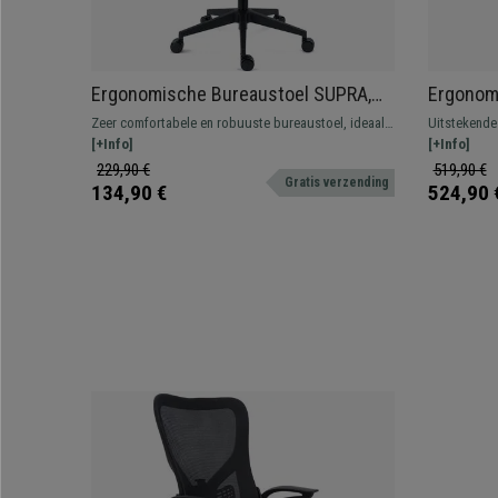
Ergonomische Bureaustoel SUPRA,
Ergonom
Hoofdsteun, Lendensteun, Mesh en
EDMONTO
Zeer comfortabele en robuuste bureaustoel, ideaal
Uitstekende
Stof, Zwart
8h, Gewe
voor gebruik op kantoor of thuis. Opvallend is de
[+Info]
voor intensi
[+Info]
Kleur Zw
adaptieve lendensteun, met of zonder hoofdsteun
Hoge produc
229,90 €
519,90 €
Gratis verzending
leverbaar is.
134,90 €
524,90 