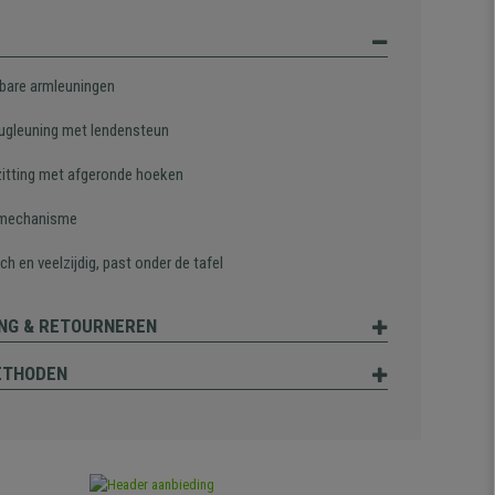
bare armleuningen
ugleuning met lendensteun
zitting met afgeronde hoeken
lmechanisme
ch en veelzijdig, past onder de tafel
NG & RETOURNEREN
ETHODEN