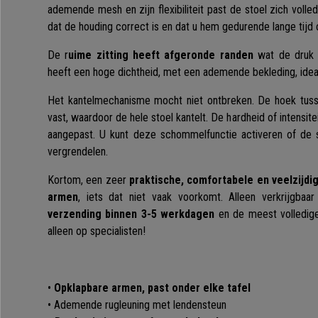
ademende mesh en zijn flexibiliteit past de stoel zich volle
dat de houding correct is en dat u hem gedurende lange tijd
De r
uime zitting heeft afgeronde randen
wat de druk o
heeft een hoge dichtheid, met een ademende bekleding, ideaa
Het kantelmechanisme mocht niet ontbreken. De hoek tusse
vast, waardoor de hele stoel kantelt. De hardheid of intensit
aangepast. U kunt deze schommelfunctie activeren of de s
vergrendelen.
Kortom, een zeer
praktische, comfortabele en veelzijdi
armen
, iets dat niet vaak voorkomt. Alleen verkrijgbaar
verzending binnen 3-5 werkdagen
en de meest volledige
alleen op specialisten!
•
Opklapbare armen, past onder elke tafel
• Ademende rugleuning met lendensteun