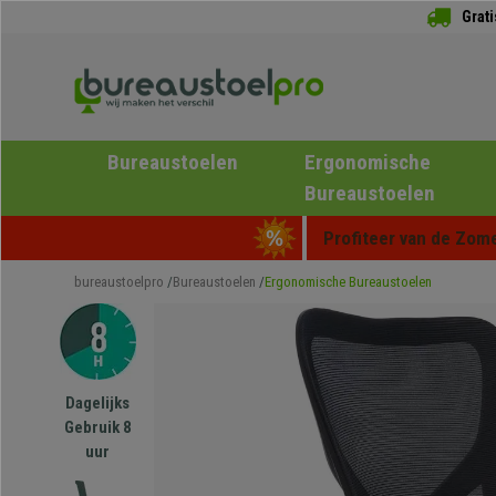
Grat
Bureaustoelen
Ergonomische
Bureaustoelen
Profiteer van de Zome
bureaustoelpro
Bureaustoelen
Ergonomische Bureaustoelen
Dagelijks
Gebruik 8
uur