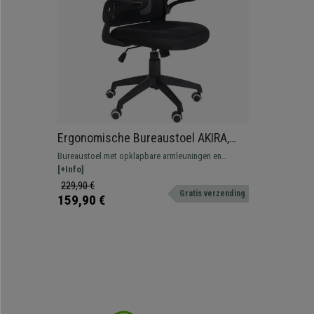
Ergonomische Bureaustoel AKIRA,
lendensteun, Opklapbare
Bureaustoel met opklapbare armleuningen en
Armleuningen, Zwart
ergonomisch design. Hij beschikt over een
[+Info]
lendensteun.
229,90 €
Gratis verzending
159,90 €