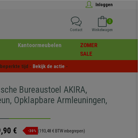
Inloggen
0
Contact
Winkelwagen
Kantoormeubelen
ZOMER
SALE
eperkte tijd - 
Bekijk de actie
 -
sche Bureaustoel AKIRA,
eun, Opklapbare Armleuningen,
,90 €
(193,48 € BTW inbegrepen)
-30%