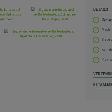
DETAILS
Opklap
Mesh r
Brede 
Kante
Praktis
VERZENDI
BETAALM