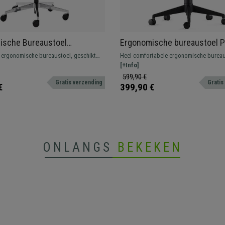
ische Bureaustoel
Ergonomische bureaustoel P
N, Professioneel Gebruik
met Verstelbare Armleuninge
 ergonomische bureaustoel, geschikt
Heel comfortabele ergonomische bureau
ldige Kwaliteit en Design,
Leder
ef gebruik, uitgerust met lendensteun.
dikke vulling en verstelbare armleuning
[+Info]
art
tiekwaliteit en 100% exclusief!
comfort, geschikt voor intensief gebruik
599,90 €
Gratis verzending
Gratis
€
399,90 €
ONLANGS
BEKEKEN