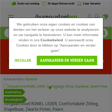
Gratis verzending
30 dagen Retourrecht
2 jaar Garantie
0
We gebruiken onze eigen cookies en cookies van
derden om het verkeer op onze website te analyseren
en uw navigatie te bestuderen. U kan meer informatie
vinden in ons
Cookiebeleid
. U aanvaardt onze
Cookies door te klikken op "Aanvaarden en verder
gaan".
Profiteer van de Zomeruitverkoop bij bureaustoelpro! 
AANVAARDEN EN VERDER GAAN
INSTELLEN
Exclusieve kortingen voor een beperkte tijd - 
Bekijk de 
actie
 -
bureaustoelpro
Speciaal
Aanbieding
Nieuwigheid
Vergaderstoel ROMEL LEDER, Comfortabele Zitting,
Stapelbaar, Zwarte Poten, Paars