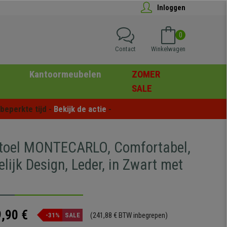
Inloggen
0
Contact
Winkelwagen
Kantoormeubelen
ZOMER
SALE
eperkte tijd - 
Bekijk de actie
 -
toel MONTECARLO, Comfortabel,
lijk Design, Leder, in Zwart met
,90 €
(241,88 € BTW inbegrepen)
-31%
SALE