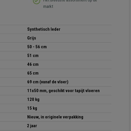
Het breedste assortiment op de
markt
Synthetisch leder
Grijs
50 - 56 cm
51 cm
46 cm
65 cm
69 cm (vanaf de vloer)
11x50 mm, geschikt voor tapijt vloeren
120 kg
15 kg
Nieuw, in originele verpakking
2 jaar