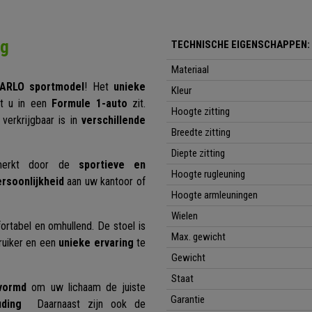
ng
TECHNISCHE EIGENSCHAPPEN:
Materiaal
RLO sportmodel
! Het
unieke
Kleur
at u in een
Formule 1-auto
zit.
Hoogte zitting
 verkrijgbaar is in
verschillende
Breedte zitting
Diepte zitting
nmerkt door de
sportieve en
Hoogte rugleuning
ersoonlijkheid
aan uw kantoor of
Hoogte armleuningen
Wielen
ortabel en omhullend. De stoel is
Max. gewicht
uiker en een
unieke ervaring
te
Gewicht
Staat
vormd
om uw lichaam de juiste
Garantie
uding
Daarnaast zijn ook de