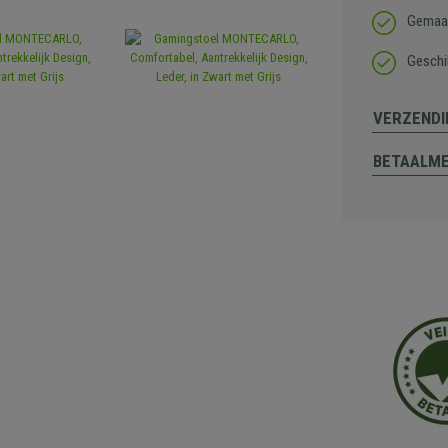
Gemaak
Geschik
VERZENDI
BETAALM