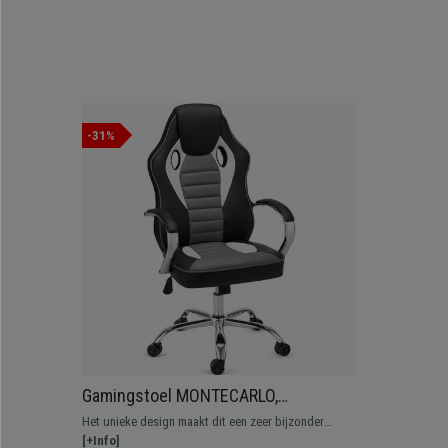
-31%
Gamingstoel MONTECARLO,
Comfortabel, Aantrekkelijk Design,
Het unieke design maakt dit een zeer bijzonder
Leder, in Zwart met Grijs
model: je waant je in de stoel van een Formule 1.
[+Info]