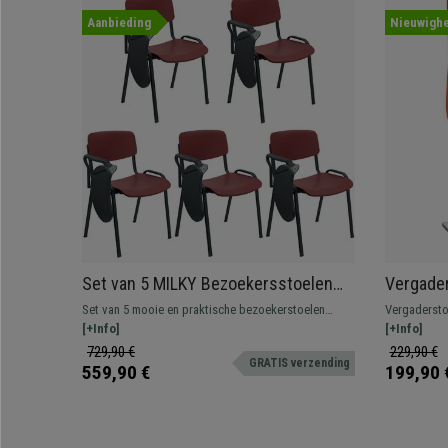
Aanbieding
Nieuwighe
Set van 5 MILKY Bezoekersstoelen
Vergader
MET TABLET, Elegant en Veelzijdig,
Lederen 
Set van 5 mooie en praktische bezoekerstoelen
Vergadersto
Stapelbaar, Zwarte Poten, Aubergine
Milky, een typische bezoekersstoel om in
[+Info]
comfortabel
[+Info]
wachtruimtes te plaatsen voor klanten of bezoekers.
kwaliteitsma
729,90 €
229,90 €
GRATIS verzending
roestvrij sta
559,90 €
199,90 