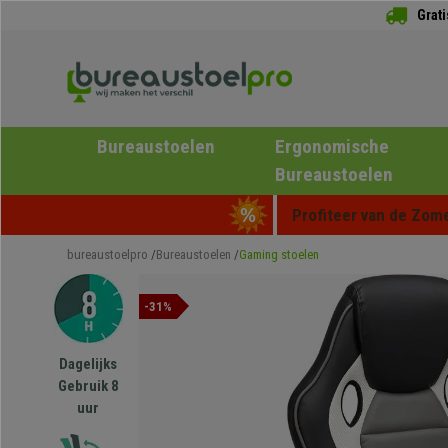
Grat
Bureaustoelen
Ergonomische
Bureaustoelen
Profiteer van de Zome
bureaustoelpro
Bureaustoelen
Gaming stoelen
-31%
Dagelijks
Gebruik 8
uur