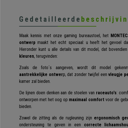
Gedetailleerde
beschrijvi
Maak kennis met onze gaming bureaustoel, het
MONTECA
ontwerp
maakt het echt speciaal: u heeft het gevoel d
Hieronder kunt u alle details van dit model, dat bovendien
kleuren
, terugvinden:
Zoals de foto´s aangeven, wordt dit model geke
aantrekkelijke ontwer
p, dat zonder twijfel een
vleugje p
kamer zal bieden.
De lijnen doen denken aan de stoelen van
raceauto's
: comf
ontworpen met het oog op
maximaal comfort
voor de gebr
bieden.
Zowel de zitting als de rugleuning zijn
ergonomisch ge
ondersteuning te geven in een
correcte lichaamsho