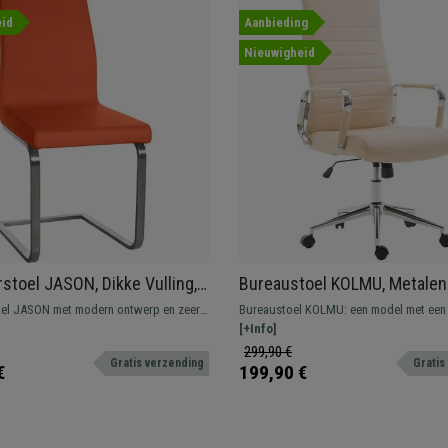
id
Aanbieding
Nieuwigheid
stoel JASON, Dikke Vulling,
Bureaustoel KOLMU, Metalen
Bekleding, Kleur Oranje
Onderstel, Elegant Stikselon
el JASON met modern ontwerp en zeer
Bureaustoel KOLMU: een model met een
Beige Leder
 dankzij de dikke vulling. Gemaakt van
design dat comfort combineert met hoo
[+Info]
teriaal, waaronder het frame van
materiaal.
299,90 €
Gratis verzending
Gratis
al
€
199,90 €