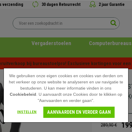
is verzending
30 dagen Retourrecht
2 jaar Garantie
Vergaderstoelen
Computerbureaus
ruitverkoop bij bureaustoelpro! Exclusieve kortingen voor een b
We gebruiken onze eigen cookies en cookies van derden om
het verkeer op onze website te analyseren en uw navigatie te
Gamings
bestuderen. U kan meer informatie vinden in ons
Aantrekke
Cookiebeleid
. U aanvaardt onze Cookies door te klikken op
"Aanvaarden en verder gaan".
Grijs
AANVAARDEN EN VERDER GAAN
INSTELLEN
199
289,90 €