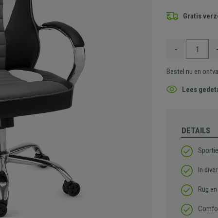
Gratis ver
-
Bestel nu en ontv
Lees gedeta
DETAILS
Sportie
In dive
Rug en 
Comfor