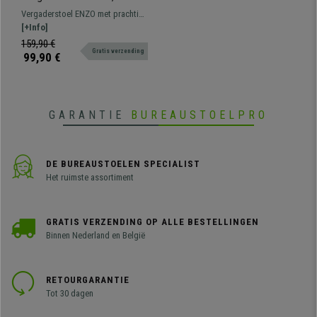
Comfortabel en Praktisch,
Vergaderstoel ENZO met prachtig
Stapelbaar, kleur Wit
avant-garde design. Perfect voor
[+Info]
wachtkamers of vergaderruimtes.
159,90 €
Gratis verzending
Verkrijgbaar in verschillende
99,90 €
kleuren.
GARANTIE
BUREAUSTOELPRO
DE BUREAUSTOELEN SPECIALIST
Het ruimste assortiment
GRATIS VERZENDING OP ALLE BESTELLINGEN
Binnen Nederland en België
RETOURGARANTIE
Tot 30 dagen