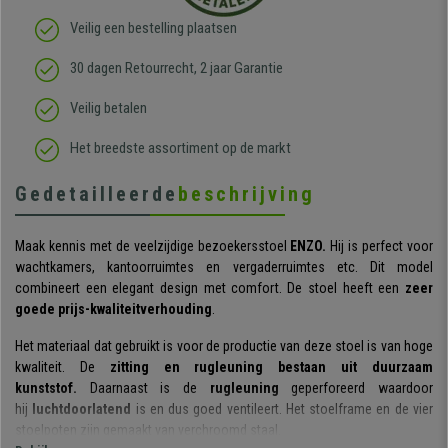
Veilig een bestelling plaatsen
30 dagen Retourrecht, 2 jaar Garantie
Veilig betalen
Het breedste assortiment op de markt
Gedetailleerde
beschrijving
Maak kennis met de veelzijdige bezoekersstoel
ENZO.
Hij is perfect voor
wachtkamers, kantoorruimtes en vergaderruimtes etc. Dit model
combineert een elegant design met comfort. De stoel heeft een
zeer
goede prijs-kwaliteitverhouding
.
Het materiaal dat gebruikt is voor de productie van deze stoel is van hoge
kwaliteit. De
zitting en rugleuning bestaan uit
duurzaam
kunststof.
Daarnaast is de
rugleuning
geperforeerd waardoor
hij
luchtdoorlatend
is en dus goed ventileert. Het stoelframe en de vier
stoelpoten zijn gemaakt van verchroomd staal.