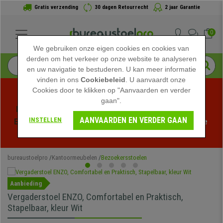
Gratis verzending
30 dagen Retourrecht
2 jaar Garantie
0
We gebruiken onze eigen cookies en cookies van
derden om het verkeer op onze website te analyseren
en uw navigatie te bestuderen. U kan meer informatie
vinden in ons
Cookiebeleid
. U aanvaardt onze
Cookies door te klikken op "Aanvaarden en verder
gaan".
Profiteer van de Zomeruitverkoop bij bureaustoelpro! 
AANVAARDEN EN VERDER GAAN
INSTELLEN
Exclusieve kortingen voor een beperkte tijd - 
Bekijk de 
actie
 -
bureaustoelpro
Kantoormeubelen
Bezoekersstoelen
Aanbieding
Vergaderstoel ENZO, Comfortabel en Praktisch,
Stapelbaar, kleur Wit