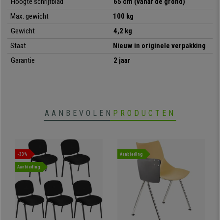
Hoogte schrijfblad
65 cm (vanaf de grond)
Max. gewicht
100 kg
Gewicht
4,2 kg
Staat
Nieuw in originele verpakking
Garantie
2 jaar
AANBEVOLEN
PRODUCTEN
-33%
Aanbieding
Aanbieding