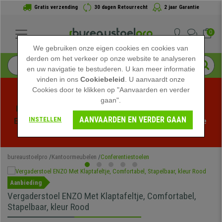
Gratis verzending
30 dagen Retourrecht
2 jaar Garantie
0
We gebruiken onze eigen cookies en cookies van
derden om het verkeer op onze website te analyseren
en uw navigatie te bestuderen. U kan meer informatie
vinden in ons
Cookiebeleid
. U aanvaardt onze
Cookies door te klikken op "Aanvaarden en verder
gaan".
Profiteer van de Zomeruitverkoop bij bureaustoelpro! 
AANVAARDEN EN VERDER GAAN
INSTELLEN
Exclusieve kortingen voor een beperkte tijd - 
Bekijk de 
actie
 -
bureaustoelpro
Kantoormeubelen
Conferentiestoelen
Aanbieding
Vergaderstoel ENZO Met Klaptafeltje, Comfortabel,
Stapelbaar, kleur Rood