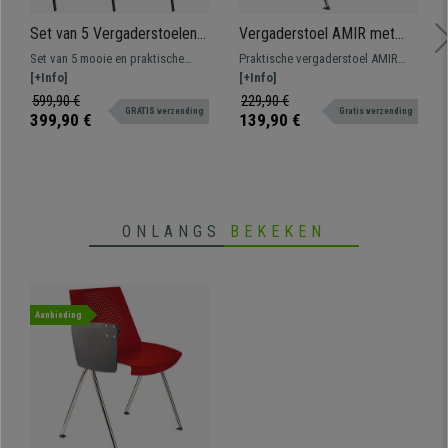
Set van 5 Vergaderstoelen
Vergaderstoel AMIR met
MOBY BASE, Erg Praktisch,
klaptafeltje, Handig en
Set van 5 mooie en praktische
Praktische vergaderstoel AMIR
Ongelooflijke Prijs, Kleur
Praktisch, Kleur Beige
vergaderstoelen MOBY BASE, een
[+Info]
met klaptafeltje, spectaculair
[+Info]
Zwart en Zwarte Poten
typische vergaderstoel om in
design om wachtkamers of
599,90 €
229,90 €
GRATIS verzending
Gratis verzending
wacht- of vergaderruimtes te
vergaderruimtes een modern
399,90 €
139,90 €
plaatsen voor klanten of
karakter te geven. Verkrijgbaar in
bezoekers.
verschillende kleuren.
ONLANGS
BEKEKEN
Aanbieding