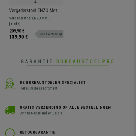
Vergaderstoel ENZO Met
Klaptafeltje, Comfortabel,
Vergaderstoel ENZO met
Stapelbaar, kleur Rood
schrijftafeltje en prachtig avant-
[+Info]
garde design. Perfect voor
209,90 €
Gratis verzending
wachtkamers of vergaderruimtes.
139,90 €
Verkrijgbaar in verschillende
kleuren.
GARANTIE
BUREAUSTOELPRO
DE BUREAUSTOELEN SPECIALIST
Het ruimste assortiment
GRATIS VERZENDING OP ALLE BESTELLINGEN
Binnen Nederland en België
RETOURGARANTIE