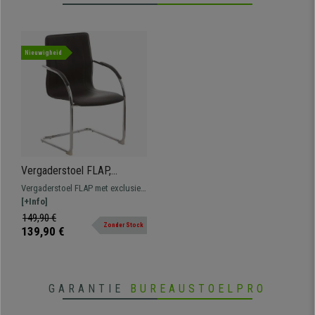
Nieuwigheid
Vergaderstoel FLAP,
Metalen frame, Elegant en
Vergaderstoel FLAP met exclusief
Modern Ontwerp, Bruin
modern design. Comfortabele
[+Info]
Leder
zitting en rugleuning bekleed met
149,90 €
Zonder Stock
hoogwaardig kunstleder.
139,90 €
GARANTIE
BUREAUSTOELPRO