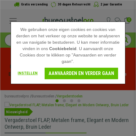
Gratis verzending
30 dagen Retourrecht
2 jaar Garantie
0
We gebruiken onze eigen cookies en cookies van
derden om het verkeer op onze website te analyseren
en uw navigatie te bestuderen. U kan meer informatie
vinden in ons
Cookiebeleid
. U aanvaardt onze
Cookies door te klikken op "Aanvaarden en verder
gaan".
Profiteer van de Zomeruitverkoop bij bureaustoelpro! 
AANVAARDEN EN VERDER GAAN
INSTELLEN
Exclusieve kortingen voor een beperkte tijd - 
Bekijk de 
actie
 -
bureaustoelpro
Bureaustoelen
Vergaderstoelen
Nieuwigheid
Vergaderstoel FLAP, Metalen frame, Elegant en Modern
Ontwerp, Bruin Leder