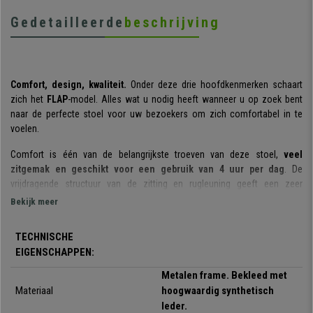
Gedetailleerde
beschrijving
Comfort, design, kwaliteit.
Onder deze drie hoofdkenmerken schaart
zich het
FLAP
-model. Alles wat u nodig heeft wanneer u op zoek bent
naar de perfecte stoel voor uw bezoekers om zich comfortabel in te
voelen.
Comfort is één van de belangrijkste troeven van deze stoel,
veel
zitgemak en geschikt voor een gebruik van 4 uur per dag
. De
vrijdragende structuur van de zitting en rugleuning geeft een zeer
aangenaam gevoel van gewichtsloosheid. Wachten, vergaderen of
Bekijk meer
conferenties bijwonen zal veel draaglijker zijn dankzij het comfort dat
deze stoel biedt!
TECHNISCHE
EIGENSCHAPPEN:
Het materiaal dat is gebruikt voor de productie van deze stoel is van
topkwaliteit, erop bedacht om vele jaren mee te gaan en in dezelfde staat
Metalen frame. Bekleed met
te blijven als net uit de verpakking. Het
stevige metalen frame
van de
Materiaal
hoogwaardig synthetisch
stoel maakt hem zeer stabiel. Zowel de zitting als de rugleuning
leder.
zijn
bekleed met hoogwaardig en onderhoudsvriendelijk