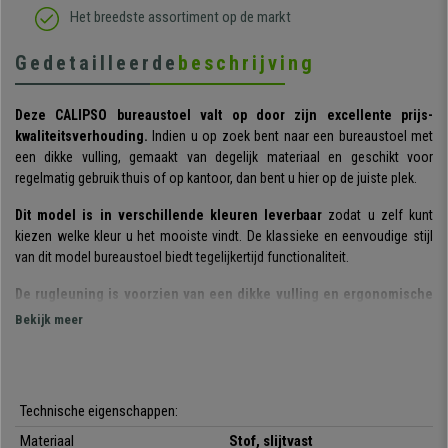
Het breedste assortiment op de markt
Gedetailleerde
beschrijving
Deze CALIPSO bureaustoel valt op door zijn excellente prijs-
kwaliteitsverhouding.
Indien u op zoek bent naar een bureaustoel met
een dikke vulling, gemaakt van degelijk materiaal en geschikt voor
regelmatig gebruik thuis of op kantoor, dan bent u hier op de juiste plek.
Dit model is in verschillende kleuren leverbaar
zodat u zelf kunt
kiezen welke kleur u het mooiste vindt. De klassieke en eenvoudige stijl
van dit model bureaustoel biedt tegelijkertijd functionaliteit.
De rugleuning is voorzien van een dikke vulling en ergonomische
vormen.
Eén van de sterke punten van dit model is dat de ruime
Bekijk meer
afmetingen uw rug op de juiste manier ondersteunt. Bovendien is
de
rugleuning tot op de milimeter in hoogte en diepte verstelbaar
,
ideaal om op een comfortabele en eenvoudige manier aan een optimale
lichaamshouding te werken.
Technische eigenschappen:
Het
permanent kantelmechanisme
waarvan dit model is voorzien, is
Materiaal
Stof, slijtvast