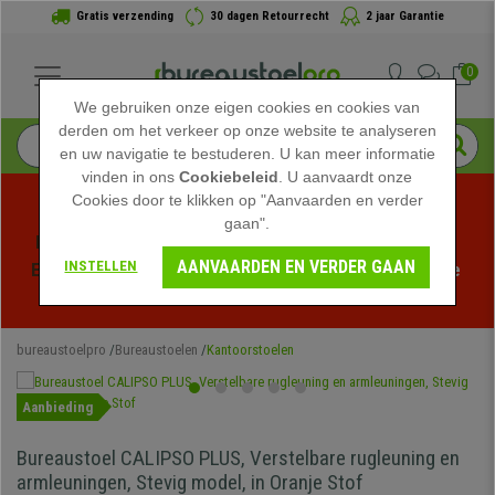
Gratis verzending
30 dagen Retourrecht
2 jaar Garantie
0
We gebruiken onze eigen cookies en cookies van
derden om het verkeer op onze website te analyseren
en uw navigatie te bestuderen. U kan meer informatie
vinden in ons
Cookiebeleid
. U aanvaardt onze
Cookies door te klikken op "Aanvaarden en verder
gaan".
Profiteer van de Zomeruitverkoop bij bureaustoelpro! 
AANVAARDEN EN VERDER GAAN
INSTELLEN
Exclusieve kortingen voor een beperkte tijd - 
Bekijk de 
actie
 -
bureaustoelpro
Bureaustoelen
Kantoorstoelen
Aanbieding
Bureaustoel CALIPSO PLUS, Verstelbare rugleuning en
armleuningen, Stevig model, in Oranje Stof