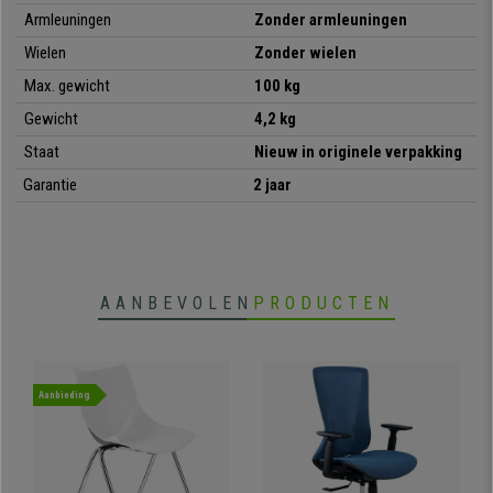
•
Ideaal voor conferentieruimtes
Armleuningen
Zonder armleuningen
• Ergonomisch gevormde zitting en rugleuning
Wielen
Zonder wielen
•
Bijzonder sterk: stalen frame met 4 zwarte poten
Max. gewicht
100 kg
• Ergonomisch en zeer comfortabel
Gewicht
4,2 kg
Staat
Nieuw in originele verpakking
Garantie
2 jaar
AANBEVOLEN
PRODUCTEN
Aanbieding