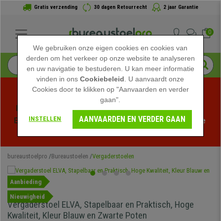
Gratis verzending
30 dagen Retourrecht
2 jaar Garantie
0
We gebruiken onze eigen cookies en cookies van
derden om het verkeer op onze website te analyseren
en uw navigatie te bestuderen. U kan meer informatie
vinden in ons
Cookiebeleid
. U aanvaardt onze
Cookies door te klikken op "Aanvaarden en verder
gaan".
Profiteer van de Zomeruitverkoop bij bureaustoelpro! 
AANVAARDEN EN VERDER GAAN
INSTELLEN
Exclusieve kortingen voor een beperkte tijd - 
Bekijk de 
actie
 -
bureaustoelpro
Bureaustoelen
Vergaderstoelen
Aanbieding
Nieuwigheid
Vergaderstoel ELVA, Stapelbaar en Praktisch, Hoge
Kwaliteit, Kleur Blauw en Zwarte Poten