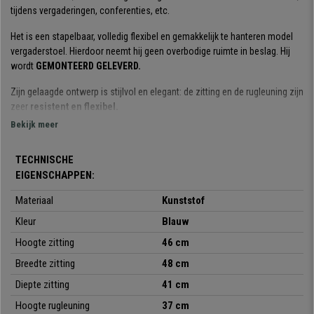
tijdens vergaderingen, conferenties, etc.
Het is een stapelbaar, volledig flexibel en gemakkelijk te hanteren model
vergaderstoel. Hierdoor neemt hij geen overbodige ruimte in beslag. Hij
wordt
GEMONTEERD GELEVERD.
Zijn gelaagde ontwerp is stijlvol en elegant: de zitting en de rugleuning zijn
zeer
resistent en flexibel.
Bekijk meer
Perfect om uw klanten of gasten een comfortabele stoel van hoge
kwaliteit te bieden. De structuur bestaat uit een stalen frame met 4 zwarte
TECHNISCHE
poten.
EIGENSCHAPPEN:
Hij is verkrijgbaar in
verschillende kleuren
, zodat u degene kunt kiezen
Materiaal
Kunststof
die het beste bij uw behoeften en de ruimte past.
Kleur
Blauw
Het is een stoel met een
ergonomische vormgeving
en met een hoge
Hoogte zitting
46 cm
stevigheid, tegen een onverslaanbare prijs, grijp deze kans!
Breedte zitting
48 cm
Diepte zitting
41 cm
•
Stapelbaar model
Hoogte rugleuning
37 cm
• Gemak voor een onverslaanbare prijs