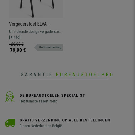
Vergaderstoel ELVA,
Stapelbaar en Praktisch,
Uitstekende design vergaderstoel
Hoge Kwaliteit, Kleur Blauw
ELVA. Het perfecte model voor wie
[+Info]
en Zwarte Poten
op zoek is naar stevigheid,
129,90 €
Gratis verzending
comfort en gebruiksgemak. Ideaal
79,90 €
voor wachtkamers,
vergaderruimtes, conferenties,
etc.
GARANTIE
BUREAUSTOELPRO
DE BUREAUSTOELEN SPECIALIST
Het ruimste assortiment
GRATIS VERZENDING OP ALLE BESTELLINGEN
Binnen Nederland en België