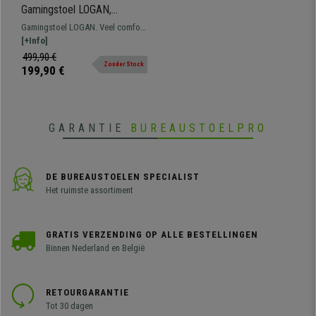
Gamingstoel LOGAN,
Kantelbare Rugleuning,
Gamingstoel LOGAN. Veel comfort
Inclusief Kussens, Metalen
dankzij de vormen, verstelbare
[+Info]
Onderstel, in Zwart/Geel
rugleuning en bekleding,
499,90 €
Zonder Stock
verkrijgbaar in verschillende
199,90 €
kleuren.
GARANTIE
BUREAUSTOELPRO
DE BUREAUSTOELEN SPECIALIST
Het ruimste assortiment
GRATIS VERZENDING OP ALLE BESTELLINGEN
Binnen Nederland en België
RETOURGARANTIE
Tot 30 dagen