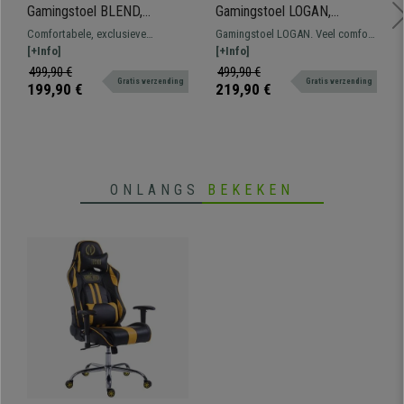
Gamingstoel BLEND,
Gamingstoel LOGAN,
Sportief Ontwerp, Dikke
Kantelbare Rugleuning,
Comfortabele, exclusieve
Gamingstoel LOGAN. Veel comfort
Vulling, met Zwart/Grijs
Inclusief Kussens, Metalen
gamingstoel bekleed met leder en
[+Info]
dankzij de vormen, verstelbare
[+Info]
Leder en Stof
Onderstel, in Zwart/Wit
ademende stof
rugleuning en bekleding,
499,90 €
499,90 €
Gratis verzending
Gratis verzending
verkrijgbaar in verschillende
199,90 €
219,90 €
kleuren.
ONLANGS
BEKEKEN