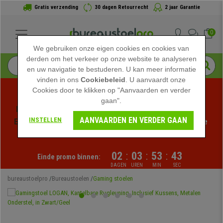
Gratis verzending
30 dagen Retourrecht
2 jaar Garantie
0
We gebruiken onze eigen cookies en cookies van
derden om het verkeer op onze website te analyseren
en uw navigatie te bestuderen. U kan meer informatie
vinden in ons
Cookiebeleid
. U aanvaardt onze
Cookies door te klikken op "Aanvaarden en verder
gaan".
Profiteer van de Zomeruitverkoop bij bureaustoelpro! 
AANVAARDEN EN VERDER GAAN
INSTELLEN
Exclusieve kortingen voor een beperkte tijd - 
Bekijk de 
actie
 -
02
:
03
:
53
:
43
Einde promo binnen:
DAGEN
UREN
MIN
SEC
bureaustoelpro
Bureaustoelen
Gaming stoelen