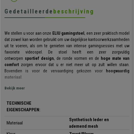
Gedetailleerde
beschrijving
We stellen u voor aan onze
ELIU gamingstoel
, een zeer praktisch model
dat zowel kan worden gebruikt om uw dagelijkse kantoorwerkzaamheden
uit te voeren, als om te genieten van intense gamingsessies met uw
favoriete videospel. De stoel heeft een zeer zorgvuldig
ontworpen
sportief design
, de ronde vormen en de
hoge mate van
comfort
zorgen ervoor dat u er niet meer uit op zult willen staan.
Bovendien is voor de vervaardiging gekozen voor
hoogwaardig
materiaal
.
Deze stoel blinkt uit om zijn comfort en heeft een
Bekijk meer
rugleuning en zitting
met ergonomische, afgeronde vormen
; ideaal om gedurende lange tijd
een correcte houding te handhaven. Vernoemenswaardig is ook de
dikke
TECHNISCHE
vulling
, essentieel voor het bieden van comfort.
EIGENSCHAPPEN:
De stoel beschikt over een
kantelmechanisme
. Een functie om rekening
Synthetisch leder en
Materiaal
mee te houden want het is zeer praktisch bij het spelen van games of het
ademend mesh
bekijken van films. Het mechanisme kan worden vergrendeld zodat deze