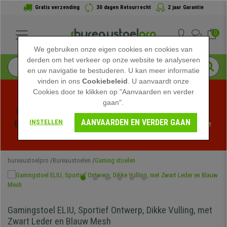
Gratis verzending
30 dagen Retourrecht
2 jaar Garantie
0
We gebruiken onze eigen cookies en cookies van
derden om het verkeer op onze website te analyseren
en uw navigatie te bestuderen. U kan meer informatie
vinden in ons
Cookiebeleid
. U aanvaardt onze
Cookies door te klikken op "Aanvaarden en verder
gaan".
Profiteer van de Zomeruitverkoop bij bureaustoelpro! 
AANVAARDEN EN VERDER GAAN
INSTELLEN
Exclusieve kortingen voor een beperkte tijd - 
Bekijk de 
actie
 -
bureaustoelpro
Bureaustoelen
Gaming stoelen
Gamingstoel ELIU, Sportief Ontwerp, Dikke Vulling, met
Zwart Leder en Blauw Mesh