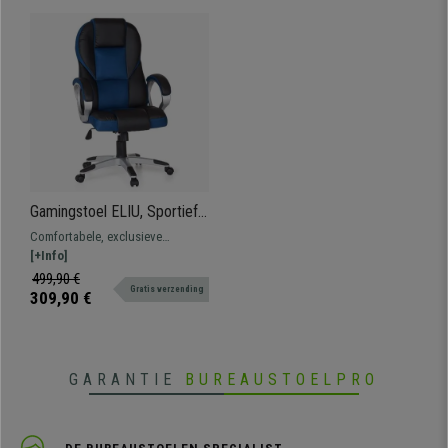
Gamingstoel ELIU, Sportief
Ontwerp, Dikke Vulling, met
Comfortabele, exclusieve
Zwart Leder en Blauw Mesh
gamingstoel bekleed met leder en
[+Info]
ademend mesh met zichtbare
499,90 €
Gratis verzending
stiksels.
309,90 €
GARANTIE
BUREAUSTOELPRO