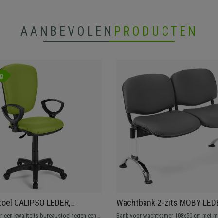
AANBEVOLEN
PRODUCTEN
g
toel CALIPSO LEDER,
Wachtbank 2-zits MOBY LED
are rugleuning,
Metalen Structuur, Dikke Vulli
r een kwaliteits bureaustoel tegen een
Bank voor wachtkamer 108x50 cm met m