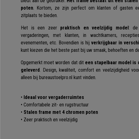
biedt aan de gebruiker.
Het frame bestaat uit een stale
poten
. Kortom, ze zijn perfect om klanten of gasten e
zitplaats te bieden.
Het is een zeer
praktisch en veelzijdig model
: de
vergaderingen, met klanten, in wachtkamers, receptie
evenementen, etc. Bovendien is hij
verkrijgbaar in versch
kunt kiezen die het beste past bij uw smaak, behoeften en d
Opgemerkt moet worden dat dit
een stapelbaar model is 
geleverd
. Design, kwaliteit, comfort en veelzijdigheid voo
alleen bij bureaustoelpro.nl kunt vinden.
•
Ideaal voor vergaderruimtes
• Comfortabele zit- en rugstructuur
•
Stalen frame met 4 chromen poten
• Zeer praktisch en veelzijdig