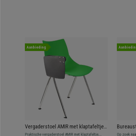
Aanbieding
Aanbiedin
Vergaderstoel AMIR met klaptafeltje,
Bureaus
Handig en Praktisch, Kleur Groen
Verstelb
Praktische vergaderstoel AMIR met klaptafeltje,
Op zoek naa