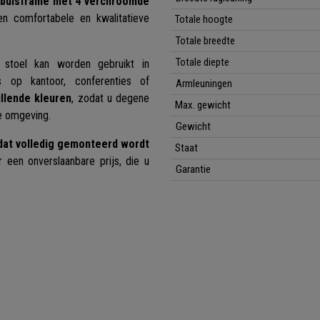
n buisframe met 4 verchroomde
en comfortabele en kwalitatieve
Totale hoogte
Totale breedte
Totale diepte
 stoel kan worden gebruikt in
s op kantoor, conferenties of
Armleuningen
illende kleuren
, zodat u degene
Max. gewicht
e omgeving.
Gewicht
dat volledig gemonteerd wordt
Staat
r een onverslaanbare prijs, die u
Garantie