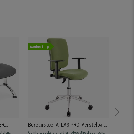
Aanbieding
Nieuwig
ER,
Bureaustoel ATLAS PRO, Verstelbare
Vergad
ng, Grijs
Armleuningen en Rugleuning, Metalen
Ontwer
etalen
Comfort, veelzijdigheid en robuustheid voor een
Stijlvolle