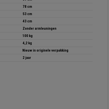
78 cm
53 cm
43 cm
Zonder armleuningen
100 kg
4,2 kg
Nieuw in originele verpakking
2 jaar