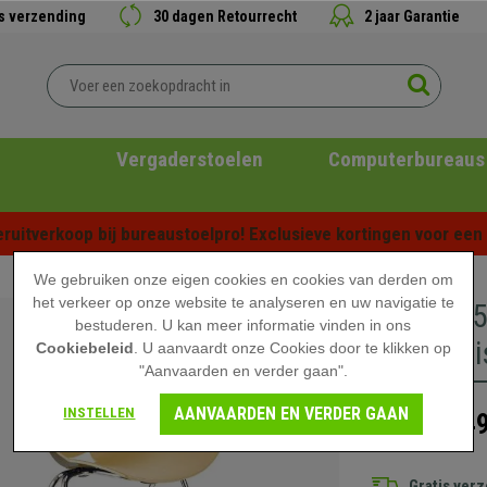
is verzending
30 dagen Retourrecht
2 jaar Garantie
Vergaderstoelen
Computerbureaus
ruitverkoop bij bureaustoelpro! Exclusieve kortingen voor een b
We gebruiken onze eigen cookies en cookies van derden om
het verkeer op onze website te analyseren en uw navigatie te
Set van 
bestuderen. U kan meer informatie vinden in ons
en Prakti
Cookiebeleid
. U aanvaardt onze Cookies door te klikken op
"Aanvaarden en verder gaan".
AANVAARDEN EN VERDER GAAN
INSTELLEN
449
699,90 €
Gratis ver