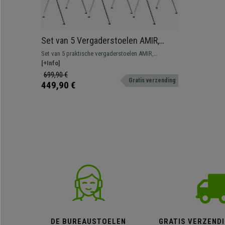
Set van 5 Vergaderstoelen AMIR,
Handig en Praktisch, Stapelbaar, Kleur
Set van 5 praktische vergaderstoelen AMIR,
Beige
spectaculair design om wachtkamers of
[+Info]
vergaderruimtes een modern karakter te geven.
699,90 €
Gratis verzending
Verkrijgbaar in verschillende kleuren.
449,90 €
DE BUREAUSTOELEN
GRATIS VERZENDI