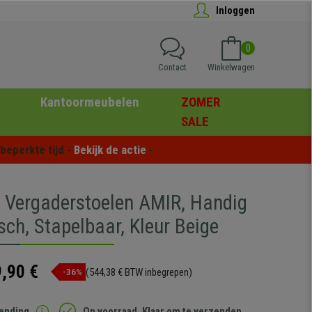
Inloggen
0
Contact
Winkelwagen
Kantoormeubelen
ZOMER
SALE
eperkte tijd - 
Bekijk de actie
 -
5 Vergaderstoelen AMIR, Handig
sch, Stapelbaar, Kleur Beige
,90 €
(544,38 € BTW inbegrepen)
-36%
zending
Op voorraad. Klaar om te verzenden