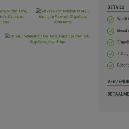
DETAILS
Wordt
Ideaal
Stapel
Zittin
Bijzon
VERZENDI
BETAALM