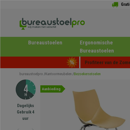
Grat
Bureaustoelen
Ergonomische
Bureaustoelen
Profiteer van de Zome
bureaustoelpro
Kantoormeubelen
Bezoekersstoelen
Aanbieding
Dagelijks
Gebruik 4
uur