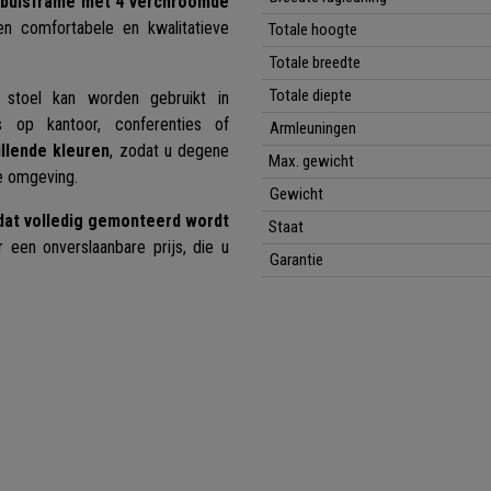
n buisframe met 4 verchroomde
en comfortabele en kwalitatieve
Totale hoogte
Totale breedte
Totale diepte
 stoel kan worden gebruikt in
s op kantoor, conferenties of
Armleuningen
illende kleuren
, zodat u degene
Max. gewicht
e omgeving.
Gewicht
dat volledig gemonteerd wordt
Staat
r een onverslaanbare prijs, die u
Garantie