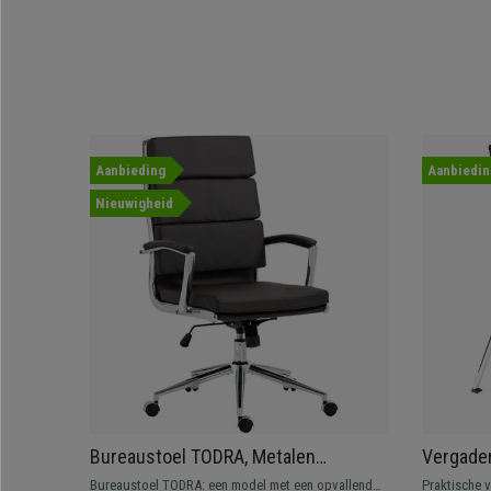
Aanbieding
Aanbiedin
Nieuwigheid
Bureaustoel TODRA, Metalen
Vergade
Onderstel, Elegant Stikselontwerp, in
armleuni
Bureaustoel TODRA: een model met een opvallend
Praktische 