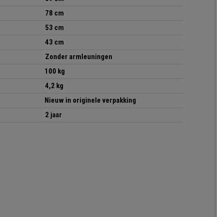
78 cm
53 cm
43 cm
Zonder armleuningen
100 kg
4,2 kg
Nieuw in originele verpakking
2 jaar