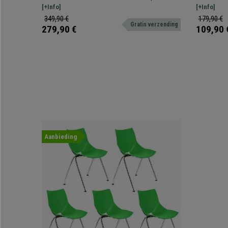
Bruin Leder
Stapelba
design dat comfort combineert met hoogwaardig
[+Info]
spectaculai
[+Info]
materiaal.
vergaderrui
349,90 €
179,90 €
Gratis verzending
Verkrijgbaar
279,90 €
109,90 
Aanbieding