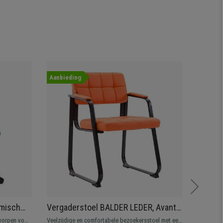
Aanbieding
Nieuwig
omisch
Vergaderstoel BALDER LEDER, Avant-
Bezoek
 Mesh en
garde Ontwerp, Metalen Frame,
Capito
worpen voor
Veelzijdige en comfortabele bezoekersstoel met een
Bezoekers