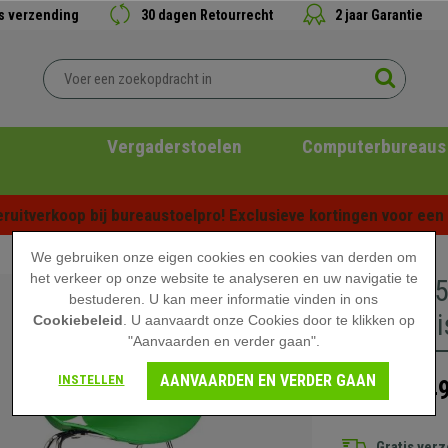
is verzending
30 dagen Retourrecht
2 jaar Garantie
Vergaderstoelen
Computerbureaus
ruitverkoop bij bureaustoelpro! Exclusieve kortingen voor een b
We gebruiken onze eigen cookies en cookies van derden om
het verkeer op onze website te analyseren en uw navigatie te
Set van 
bestuderen. U kan meer informatie vinden in ons
en Prakti
Cookiebeleid
. U aanvaardt onze Cookies door te klikken op
"Aanvaarden en verder gaan".
AANVAARDEN EN VERDER GAAN
INSTELLEN
449
699,90 €
Gratis ver