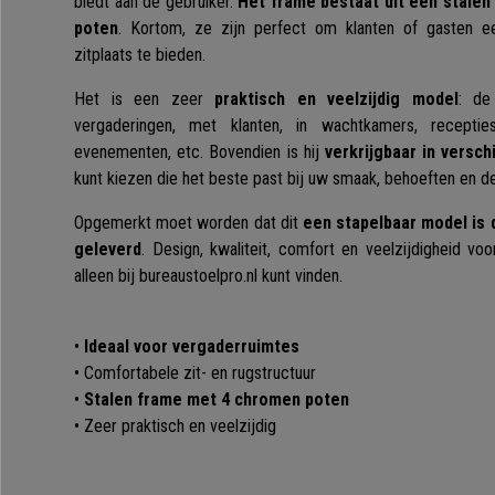
biedt aan de gebruiker.
Het frame bestaat uit een stale
poten
. Kortom, ze zijn perfect om klanten of gasten e
zitplaats te bieden.
Het is een zeer
praktisch en veelzijdig model
: de
vergaderingen, met klanten, in wachtkamers, receptie
evenementen, etc. Bovendien is hij
verkrijgbaar in versch
kunt kiezen die het beste past bij uw smaak, behoeften en d
Opgemerkt moet worden dat dit
een stapelbaar model is 
geleverd
. Design, kwaliteit, comfort en veelzijdigheid voo
alleen bij bureaustoelpro.nl kunt vinden.
•
Ideaal voor vergaderruimtes
• Comfortabele zit- en rugstructuur
•
Stalen frame met 4 chromen poten
• Zeer praktisch en veelzijdig