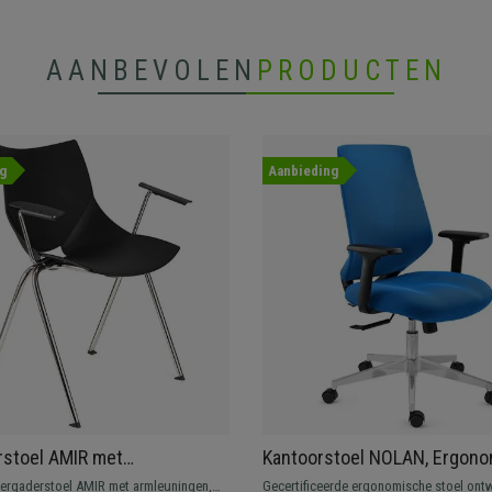
AANBEVOLEN
PRODUCTEN
g
Aanbieding
rstoel AMIR met
Kantoorstoel NOLAN, Ergon
ngen, Handig en Praktisch,
Ontwerp, Elegant, in Blauwe
vergaderstoel AMIR met armleuningen,
Gecertificeerde ergonomische stoel ont