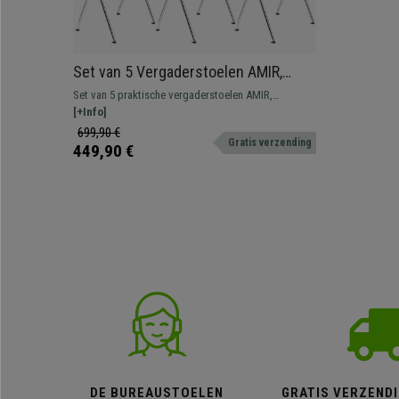
Set van 5 Vergaderstoelen AMIR,
Handig en Praktisch, Stapelbaar, Kleur
Set van 5 praktische vergaderstoelen AMIR,
Groen
spectaculair design om wachtkamers of
[+Info]
vergaderruimtes een modern karakter te geven.
699,90 €
Gratis verzending
Verkrijgbaar in verschillende kleuren.
449,90 €
DE BUREAUSTOELEN
GRATIS VERZENDI