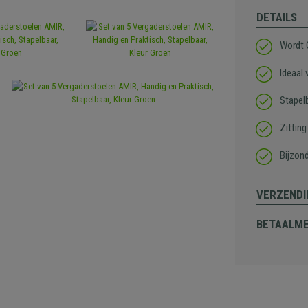
DETAILS
Wordt
Ideaal
Stapel
Zittin
Bijzon
VERZENDI
BETAALM