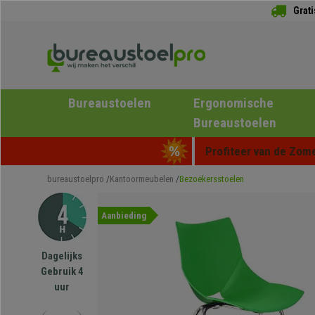
Grat
Bureaustoelen
Ergonomische
Bureaustoelen
Profiteer van de Zome
bureaustoelpro
Kantoormeubelen
Bezoekersstoelen
Aanbieding
Dagelijks
Gebruik 4
uur