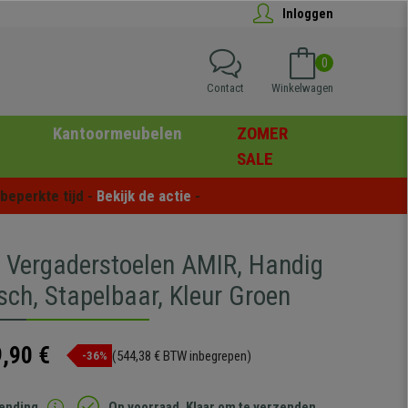
Inloggen
0
Contact
Winkelwagen
Kantoormeubelen
ZOMER
SALE
eperkte tijd - 
Bekijk de actie
 -
5 Vergaderstoelen AMIR, Handig
sch, Stapelbaar, Kleur Groen
,90 €
(544,38 € BTW inbegrepen)
-36%
zending
Op voorraad. Klaar om te verzenden