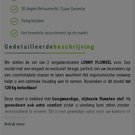
30 dagen Retourrecht, 2 jaar Garantie
Veilig betalen
Het breedste assortiment op de markt
Gedetailleerde
beschrijving
We stellen de set van 2 vergaderstoelen
LENNY FLUWEEL
voor. Een
model met een elegant en exclusief design, perfect om uw bezoekers op
een comfortabele manier te laten wachten! Het ergonomische ontwerp
helpt u een optimale houding aan te nemen. Bovendien is dit model
tot
120 kg belastbaar
!
Deze stoel is bekleed met
hoogwaardige, slijtvaste fluwelen stof
. Hij
garandeert ook extra comfort
zodat u urenlang kunt zitten zonder
vermoeidheid te ervaren. Dit is een geweldige optie voor uw kantoor of
wachtkamer!
Bekijk meer
De
robuuste metalen structuur
zorgt voor een veilige grip. Hij is