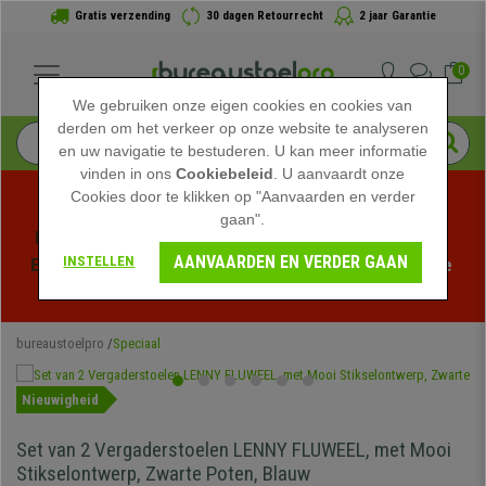
Gratis verzending
30 dagen Retourrecht
2 jaar Garantie
0
We gebruiken onze eigen cookies en cookies van
derden om het verkeer op onze website te analyseren
en uw navigatie te bestuderen. U kan meer informatie
vinden in ons
Cookiebeleid
. U aanvaardt onze
Cookies door te klikken op "Aanvaarden en verder
gaan".
Profiteer van de Zomeruitverkoop bij bureaustoelpro! 
AANVAARDEN EN VERDER GAAN
INSTELLEN
Exclusieve kortingen voor een beperkte tijd - 
Bekijk de 
actie
 -
bureaustoelpro
Speciaal
Nieuwigheid
Set van 2 Vergaderstoelen LENNY FLUWEEL, met Mooi
Stikselontwerp, Zwarte Poten, Blauw