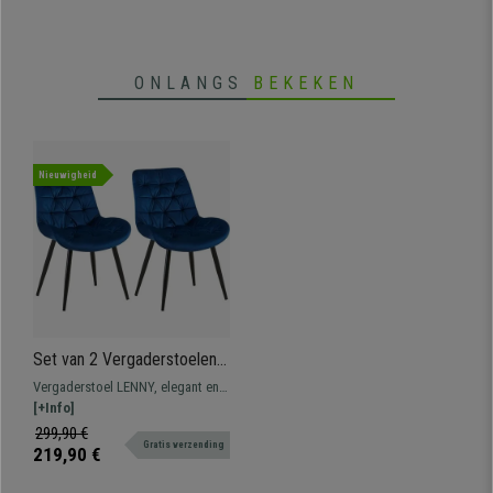
mesh-stof.
ONLANGS
BEKEKEN
Nieuwigheid
Set van 2 Vergaderstoelen
LENNY FLUWEEL, met Mooi
Vergaderstoel LENNY, elegant en
Stikselontwerp, Zwarte
licht design, ideaal voor uw
[+Info]
Poten, Blauw
eettafel of voor uw bezoekers om
299,90 €
Gratis verzending
comfortabel te wachten.
219,90 €
Verkrijgbaar in vele kleuren.