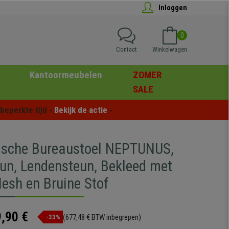
Inloggen
0
Contact
Winkelwagen
Kantoormeubelen
ZOMER
SALE
eperkte tijd - 
Bekijk de actie
 -
sche Bureaustoel NEPTUNUS,
un, Lendensteun, Bekleed met
esh en Bruine Stof
,90 €
(677,48 € BTW inbegrepen)
-33%