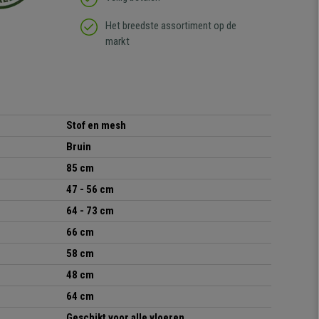
Het breedste assortiment op de
markt
Stof en mesh
Bruin
85 cm
47 - 56 cm
64 - 73 cm
66 cm
58 cm
48 cm
64 cm
Geschikt voor alle vloeren