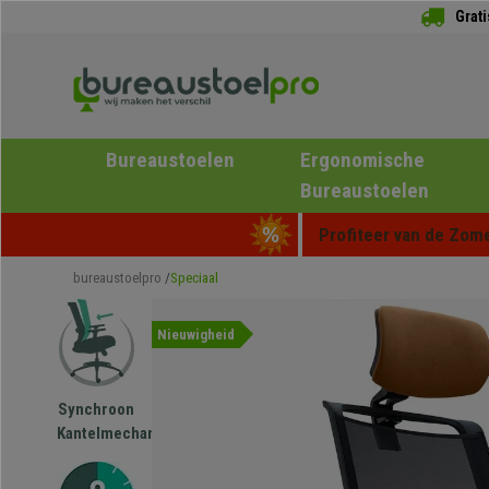
Grat
Bureaustoelen
Ergonomische
Bureaustoelen
Profiteer van de Zome
bureaustoelpro
Speciaal
Nieuwigheid
Synchroon
Kantelmechanisme