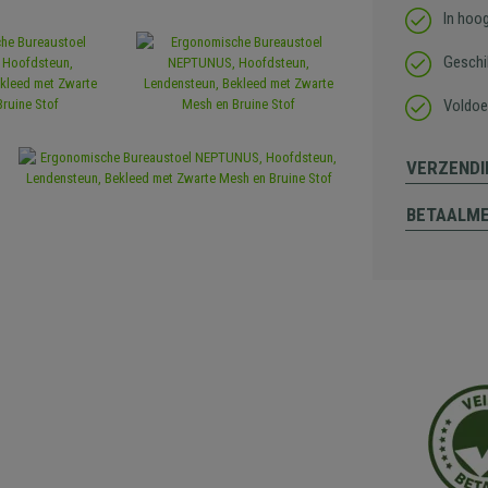
In hoo
Geschi
Voldoe
VERZENDI
BETAALM