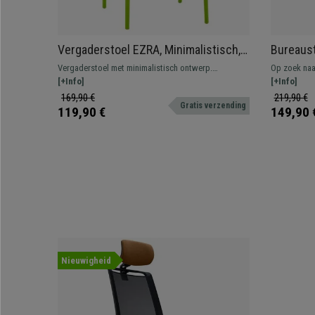
Vergaderstoel EZRA, Minimalistisch,
Bureaust
Stapelbaar Ontwerp, Kleur Groen
rugleunin
Vergaderstoel met minimalistisch ontwerp.
Op zoek naa
Comfortabel en ideaal voor wachtkamers en
[+Info]
overslaanbar
[+Info]
vergaderruimtes.
is ideaal vo
169,90 €
219,90 €
Gratis verzending
verschillend
119,90 €
149,90 
Nieuwigheid