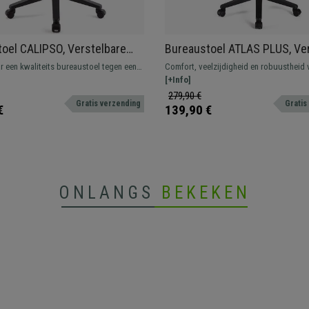
oel CALIPSO, Verstelbare
Bureaustoel ATLAS PLUS, Ve
g, Slijtvaste stof, Kleur rood
Armleuning en Rugleuning, D
r een kwaliteits bureaustoel tegen een
Comfort, veelzijdigheid en robuustheid 
Vulling, in Rood Leder
e prijs? Dit comfortabel, degelijk model
onverslaanbare prijs. Dit geweldige mod
[+Info]
or dagelijks gebruik. Beschikbaar in
uitstekende prestaties bij het uitvoeren
279,90 €
Gratis verzending
Gratis
e kleuren.
dagelijkse taken.
€
139,90 €
ONLANGS
BEKEKEN