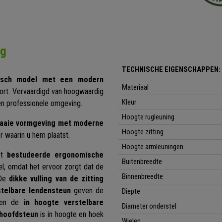
ng
TECHNISCHE EIGENSCHAPPEN:
misch model met een modern
Materiaal
fort. Vervaardigd van hoogwaardig
Kleur
 een professionele omgeving.
Hoogte rugleuning
raaie vormgeving met moderne
Hoogte zitting
r waarin u hem plaatst.
Hoogte armleuningen
et
bestudeerde ergonomische
Buitenbreedte
el, omdat het ervoor zorgt dat de
Binnenbreedte
 De
dikke vulling van de zitting
stelbare lendensteun
geven de
Diepte
eden de
in hoogte verstelbare
Diameter onderstel
hoofdsteun
is in hoogte en hoek
Wielen