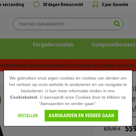
is verzending
30 dagen Retourrecht
2 jaar Garantie
Vergaderstoelen
Computerbureaus
ruitverkoop bij bureaustoelpro! Exclusieve kortingen voor een b
We gebruiken onze eigen cookies en cookies van derden om
het verkeer op onze website te analyseren en uw navigatie te
Ergonomi
bestuderen. U kan meer informatie vinden in ons
Hoofdste
Cookiebeleid
. U aanvaardt onze Cookies door te klikken op
"Aanvaarden en verder gaan".
Zwarte M
AANVAARDEN EN VERDER GAAN
INSTELLEN
559
829,90 €