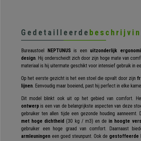
Gedetailleerde
beschrijvi
Bureaustoel
NEPTUNUS
is een
uitzonderlijk ergono
design
. Hij onderscheidt zich door zijn hoge mate van com
materiaal is hij uitermate geschikt voor intensief gebruik in
Op het eerste gezicht is het een stoel die opvalt door zijn
f
lijnen
. Eenvoudig maar boeiend, past hij perfect in elke kame
Dit model blinkt ook uit op het gebied van comfort. H
ontwerp
is een van de belangrijkste aspecten van deze sto
gebruiker ten allen tijde een gezonde houding aanneemt.
met hoge dichtheid
(30 kg / m3) en de
in hoogte ver
gebruiker een hoge graad van comfort. Daarnaast bi
armleuningen
een goed steunpunt. Ook de
gestoffeerde 