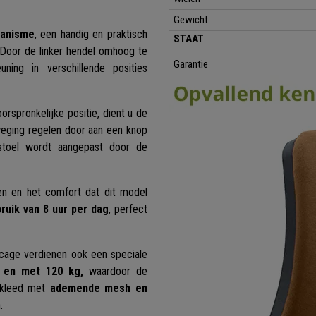
Gewicht
hanisme
, een handig en praktisch
STAAT
 Door de linker hendel omhoog te
Garantie
ing in verschillende posities
rspronkelijke positie, dient u de
eging regelen door aan een knop
toel wordt aangepast door de
en en het comfort dat dit model
ruik van 8 uur per dag
, perfect
ricage verdienen ook een speciale
t en met 120 kg,
waardoor de
bekleed met
ademende mesh en
.