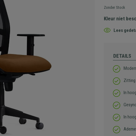
Zonder Stock
Kleur niet bes
Lees gedeta
DETAILS
Modern
Zitting
In hoo
Gesync
In hoo
Ademen