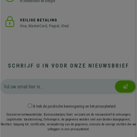
in Nederland en België
VEILIGE BETALING
Visa, MasterCard, Paypal, iDeal
SCHRIJF U IN VOOR ONZE NIEUWSBRIEF
Ik heb
de juridische kennisgeving
en
het privacybeleid
Dossierverantwoordelijke: Bureaustoelpro; Doel: verzoek om de nieuwsbrief te ontvangen;
Legitimatie: toestemming; Ontvangers: de gegevens worden niet aan derden doorgegeven;
Rechten: toegang tot, rectificatie, verwijdering van de gegevens, evenals de overige rechten die we
uitleggen in ons privacybeleid.