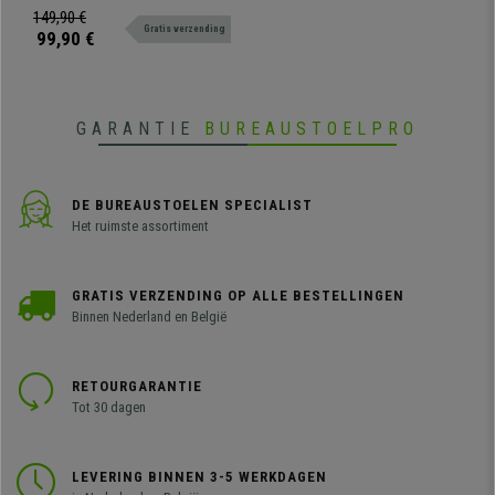
Kleur Zwart
Dit model heeft een opklapbaar
149,90 €
Gratis verzending
schrijftafeltje. De perfecte stoel
99,90 €
voor scholen, trainingsruimtes of
elk ander evenement waar een
stoel met een tafeltje meegenomen
is.
GARANTIE
BUREAUSTOELPRO
DE BUREAUSTOELEN SPECIALIST
Het ruimste assortiment
GRATIS VERZENDING OP ALLE BESTELLINGEN
Binnen Nederland en België
RETOURGARANTIE
Tot 30 dagen
LEVERING BINNEN 3-5 WERKDAGEN