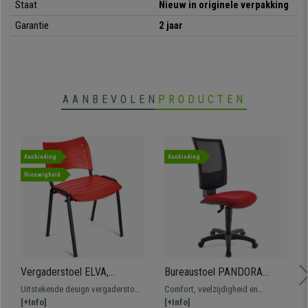
Staat
Nieuw in originele verpakking
Garantie
2 jaar
AANBEVOLEN
PRODUCTEN
Aanbieding
Aanbieding
Nieuwigheid
Vergaderstoel ELVA,
Bureaustoel PANDORA
Stapelbaar en Praktisch,
ZONDER ARMLEUNINGEN,
Uitstekende design vergaderstoel
Comfort, veelzijdigheid en
Hoge Kwaliteit, Kleur Rood
Verstelbare Rugleuning van
ELVA. Het perfecte model voor wie
[+Info]
stevigheid voor een
[+Info]