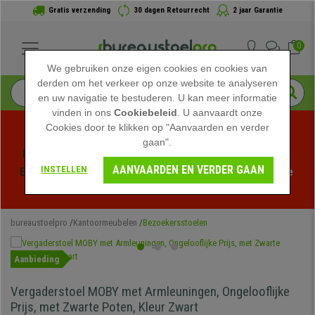
Gratis verzending
30 dagen Retourrecht
2 jaar Garantie
0
We gebruiken onze eigen cookies en cookies van
derden om het verkeer op onze website te analyseren
en uw navigatie te bestuderen. U kan meer informatie
vinden in ons
Cookiebeleid
. U aanvaardt onze
Cookies door te klikken op "Aanvaarden en verder
gaan".
Profiteer van de Zomeruitverkoop bij bureaustoelpro! 
AANVAARDEN EN VERDER GAAN
INSTELLEN
Exclusieve kortingen voor een beperkte tijd - 
Bekijk de 
actie
 -
bureaustoelpro
Kantoormeubelen
Bezoekersstoelen
Aanbieding
Vergaderstoel MOBY met Armleuningen, Ongelooflijke
Prijs, met Zwarte Poten, Kleur Zwart