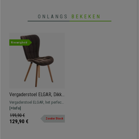
ONLANGS
BEKEKEN
Nieuwigheid
Vergaderstoel ELGAR, Dikke
Vulling, Houten Structuur en
Vergaderstoel ELGAR, het perfecte
Poten, in Bruine Stof
model als u stijl wilt toevoegen
[+Info]
aan uw kantoor of wachtkamer
199,90 €
Zonder Stock
zonder in te leveren aan comfort.
129,90 €