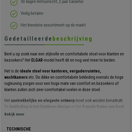
30 dagen Retourrecht, 2 jaar Garantie
Veilig betalen
Het breedste assortiment op de markt
Gedetailleerde
beschrijving
Bent u op zoek naar een stijlvolle en comfortabele stoel voor klanten en
bezoekers? Het
ELGAR
-model heeft dit en nog veel meer te bieden.
Het is de
ideale stoel voor kantoren, vergaderruimtes,
wachtkamers
etc. De dikke en comfortabele bekleding evenals de hoge
rugleuning zorgen voor een hoge mate van comfort en bezoekers of
klanten zullen zich zeer comfortabel voelen in deze stoel.
Het
aantrekkelijke en elegante ontwerp
moet ook worden benadrukt.
De
bekleding in het Capitone-design
en het
4-poots frame van hout
in Scandinavische stijl
verspreiden een gezellige, moderne sfeer en
Bekijk meer
maken van deze stoel een echte blikvanger in elke kamer.
TECHNISCHE
Om een langere levensduur van de stoel te garanderen, zijn
alleen