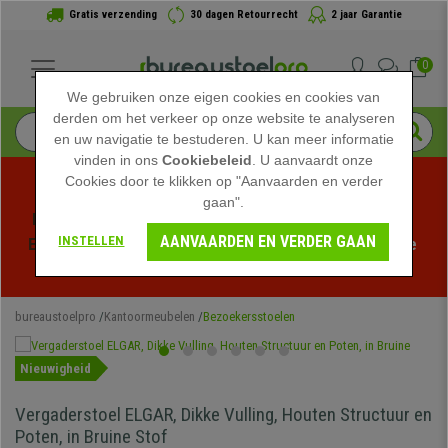
Gratis verzending
30 dagen Retourrecht
2 jaar Garantie
0
We gebruiken onze eigen cookies en cookies van
derden om het verkeer op onze website te analyseren
en uw navigatie te bestuderen. U kan meer informatie
vinden in ons
Cookiebeleid
. U aanvaardt onze
Cookies door te klikken op "Aanvaarden en verder
gaan".
Profiteer van de Zomeruitverkoop bij bureaustoelpro! 
AANVAARDEN EN VERDER GAAN
INSTELLEN
Exclusieve kortingen voor een beperkte tijd - 
Bekijk de 
actie
 -
bureaustoelpro
Kantoormeubelen
Bezoekersstoelen
Nieuwigheid
Vergaderstoel ELGAR, Dikke Vulling, Houten Structuur en
Poten, in Bruine Stof