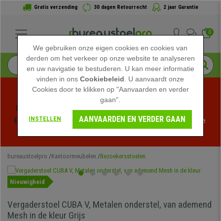
Gratis verzending
30 dagen Retourrecht
2 jaar Garantie
0
We gebruiken onze eigen cookies en cookies van
derden om het verkeer op onze website te analyseren
en uw navigatie te bestuderen. U kan meer informatie
vinden in ons
Cookiebeleid
. U aanvaardt onze
Cookies door te klikken op "Aanvaarden en verder
gaan".
Profiteer van de Zomeruitverkoop bij bureaustoelpro! 
AANVAARDEN EN VERDER GAAN
INSTELLEN
Exclusieve kortingen voor een beperkte tijd - 
Bekijk de 
actie
 -
bureaustoelpro
Kantoormeubelen
Bezoekersstoelen
Nieuwigheid
Vergaderstoel CUBA V, Metalen onderstel, van ademend
Mesh in de kleur Grijs