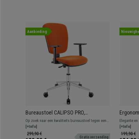
Aanbieding
Nieuwighe
Bureaustoel CALIPSO PRO,
Ergonomi
Verstelbare Rugleuning en
Elegant 
Op zoek naar een kwaliteits bureaustoel tegen een
Elegante en
Armleuningen, Metalen Onderstel,
Groene 
overslaanbare prijs? Dit comfortabel, degelijk model
[+Info]
designcomp
[+Info]
Oranje stof
is ideaal voor dagelijks gebruik. Beschikbaar in
mesh, robuu
299,90 €
199,90 €
Gratis verzending
verschillende kleuren.