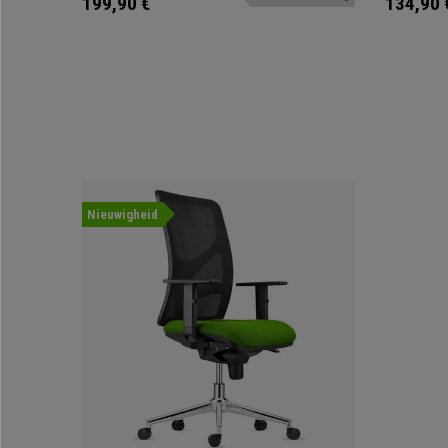
199,90 €
134,90 
Nieuwigheid