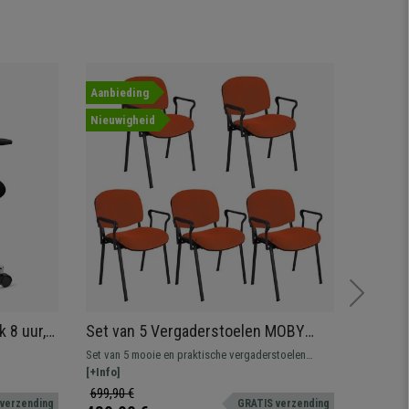
Aanbieding
Aanbied
Nieuwigheid
 8 uur,
Set van 5 Vergaderstoelen MOBY
Bureau
fortabel
BASE, met Armleuningen,
Rugleu
Set van 5 mooie en praktische vergaderstoelen
Geweldige
Comfortabel en Praktisch, Zwarte
Armleun
n robuust.
MOBY BASE, een typische vergaderstoel om in
[+Info]
tijdens he
[+Info]
Poten en Oranje Stof
wacht- of vergaderruimtes te plaatsen voor klanten
verschill
699,90 €
499,90 
 verzending
GRATIS verzending
of bezoekers.