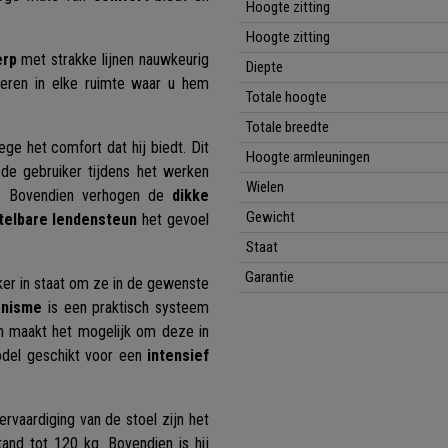
Hoogte zitting
Hoogte zitting
erp
met strakke lijnen nauwkeurig
Diepte
greren in elke ruimte waar u hem
Totale hoogte
Totale breedte
ege het comfort dat hij biedt. Dit
Hoogte armleuningen
 de gebruiker tijdens het werken
Wielen
n. Bovendien verhogen de
dikke
Gewicht
telbare lendensteun
het gevoel
Staat
Garantie
ker in staat om ze in de gewenste
anisme
is een praktisch systeem
en maakt het mogelijk om deze in
model geschikt voor een
intensief
rvaardiging van de stoel zijn het
and tot 120 kg. Bovendien is hij