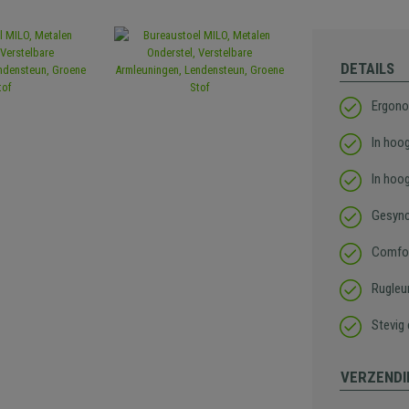
DETAILS
Ergono
In hoo
In hoo
Gesync
Comfort
Rugleu
Stevig
VERZENDI