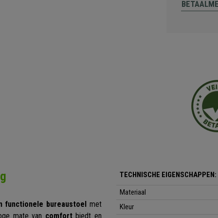
BETAALM
ng
TECHNISCHE EIGENSCHAPPEN:
Materiaal
n functionele bureaustoel
met
Kleur
hoge mate van
comfort
biedt en