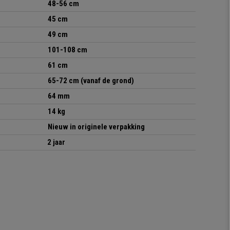
48-56 cm
45 cm
49 cm
101-108 cm
61 cm
65-72 cm (vanaf de grond)
64 mm
14 kg
Nieuw in originele verpakking
2 jaar