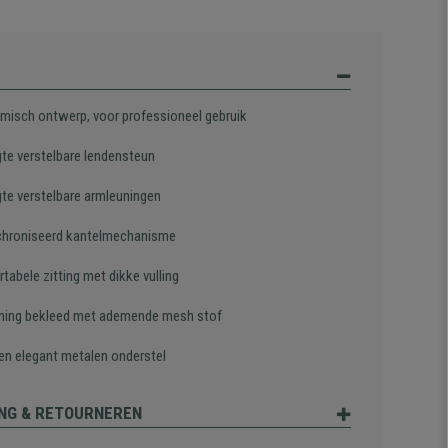
misch ontwerp, voor professioneel gebruik
gte verstelbare lendensteun
gte verstelbare armleuningen
hroniseerd kantelmechanisme
abele zitting met dikke vulling
ning bekleed met ademende mesh stof
 en elegant metalen onderstel
NG & RETOURNEREN