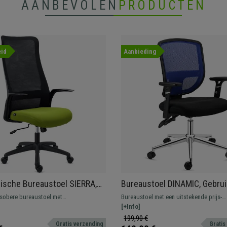
AANBEVOLEN
PRODUCTEN
id
Aanbieding
sche Bureaustoel SIERRA,
Bureaustoel DINAMIC, Gebruik
Ontwerp, Lendensteun,
Verstelbare Rugleuning, Com
 sobere bureaustoel met
Bureaustoel met een uitstekende prijs-
Mesh Stof
en Stevig, Blauw
onenten. Gemaakt van ademende stof en
kwaliteitverhouding, zeer comfortabel e
[+Info]
st, resistent en duurzaam.
Verstelbare rugleuning en armleuningen,
199,90 €
Gratis verzending
Gratis
ergonomisch ontwerp.