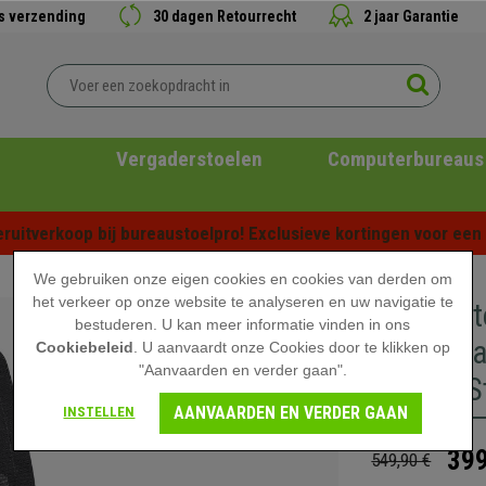
is verzending
30 dagen Retourrecht
2 jaar Garantie
Vergaderstoelen
Computerbureaus
ruitverkoop bij bureaustoelpro! Exclusieve kortingen voor een b
We gebruiken onze eigen cookies en cookies van derden om
het verkeer op onze website te analyseren en uw navigatie te
Bureaust
bestuderen. U kan meer informatie vinden in ons
Verstelb
Cookiebeleid
. U aanvaardt onze Cookies door te klikken op
"Aanvaarden en verder gaan".
Groene S
AANVAARDEN EN VERDER GAAN
INSTELLEN
399
549,90 €