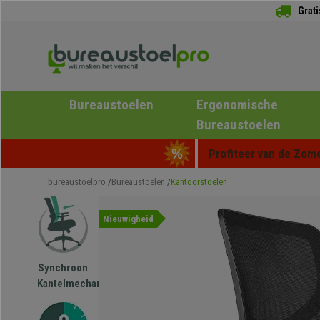
Grat
Bureaustoelen
Ergonomische
Bureaustoelen
Profiteer van de Zome
bureaustoelpro
Bureaustoelen
Kantoorstoelen
Nieuwigheid
Synchroon
Kantelmechanisme