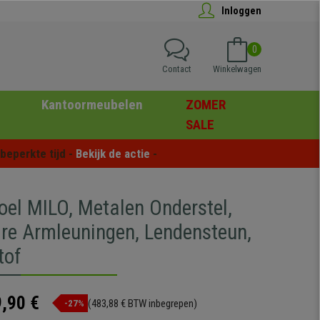
Inloggen
0
Contact
Winkelwagen
Kantoormeubelen
ZOMER
SALE
eperkte tijd - 
Bekijk de actie
 -
oel MILO, Metalen Onderstel,
are Armleuningen, Lendensteun,
tof
,90 €
(483,88 € BTW inbegrepen)
-27%