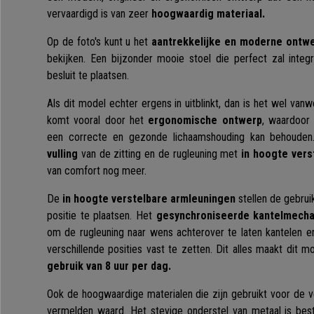
vervaardigd is van zeer
hoogwaardig materiaal.
Op de foto's kunt u het
aantrekkelijke en moderne ontw
bekijken. Een bijzonder mooie stoel die perfect zal inte
besluit te plaatsen.
Als dit model echter ergens in uitblinkt, dan is het wel vanw
komt vooral door het
ergonomische ontwerp
, waardoor
een correcte en gezonde lichaamshouding kan behoude
vulling
van de zitting en de rugleuning met
in hoogte vers
van comfort nog meer.
De
in hoogte verstelbare armleuningen
stellen de gebrui
positie te plaatsen. Het
gesynchroniseerde kantelmech
om de rugleuning naar wens achterover te laten kantelen 
verschillende posities vast te zetten. Dit alles maakt dit 
gebruik van 8 uur per dag.
Ook de hoogwaardige materialen die zijn gebruikt voor de ve
vermelden waard. Het stevige onderstel van metaal is best