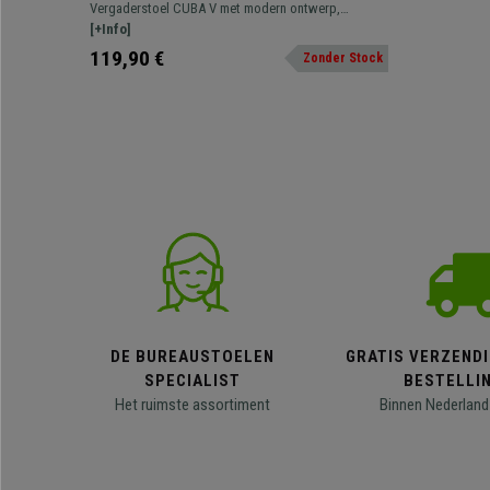
onderstel, van ademend Mesh in de
Vergaderstoel CUBA V met modern ontwerp,
kleur geel
ademende mesh bekleding en verkrijgbaar in diverse
[+Info]
kleuren.
119,90 €
Zonder Stock
DE BUREAUSTOELEN
GRATIS VERZENDI
SPECIALIST
BESTELLI
Het ruimste assortiment
Binnen Nederland 