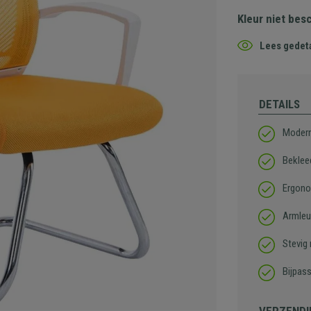
Kleur niet bes
Lees gedeta
DETAILS
Modern
Beklee
Ergono
Armleu
Stevig
Bijpas