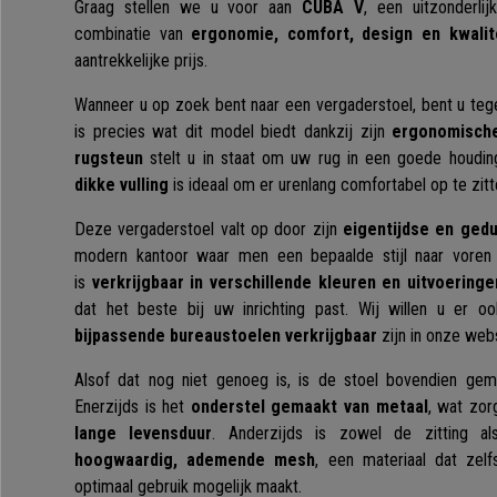
Graag stellen we u voor aan
CUBA V
, een uitzonderli
combinatie van
ergonomie, comfort, design en kwalit
aantrekkelijke prijs.
Wanneer u op zoek bent naar een vergaderstoel, bent u tege
is precies wat dit model biedt dankzij zijn
ergonomisch
rugsteun
stelt u in staat om uw rug in een goede houdi
dikke vulling
is ideaal om er urenlang comfortabel op te zit
Deze vergaderstoel valt op door zijn
eigentijdse en ged
modern kantoor waar men een bepaalde stijl naar voren
is
verkrijgbaar in verschillende kleuren en uitvoeringe
dat het beste bij uw inrichting past. Wij willen u er 
bijpassende bureaustoelen verkrijgbaar
zijn in onze we
Alsof dat nog niet genoeg is, is de stoel bovendien gem
Enerzijds is het
onderstel gemaakt van metaal
, wat zor
lange levensduur
. Anderzijds is zowel de zitting a
hoogwaardig, ademende mesh
, een materiaal dat ze
optimaal gebruik mogelijk maakt.