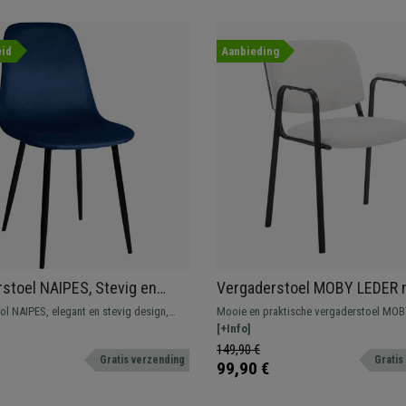
id
Aanbieding
stoel NAIPES, Stevig en
Vergaderstoel MOBY LEDER 
bel, Zwarte Poten, Blauw
Armleuningen, Comfortabel 
ol NAIPES, elegant en stevig design,
Mooie en praktische vergaderstoel MO
praktisch, Zwarte Poten, Kleu
 uw kantoor of voor uw bezoekers om
armleuningen, een typische vergaderstoe
[+Info]
te wachten. Verkrijgbaar in vele kleuren.
wacht- of vergaderruimtes te plaatsen.
149,90 €
Gratis verzending
Gratis
99,90 €