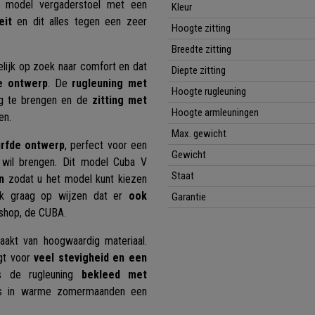
jk model vergaderstoel met een
Kleur
eit
en dit alles tegen een zeer
Hoogte zitting
Breedte zitting
lijk op zoek naar comfort en dat
Diepte zitting
e ontwerp
. De
rugleuning met
Hoogte rugleuning
ng te brengen en de
zitting met
Hoogte armleuningen
ten.
Max. gewicht
urfde ontwerp
, perfect voor een
Gewicht
 wil brengen. Dit model Cuba V
Staat
n
zodat u het model kunt kiezen
ook graag op wijzen dat er
ook
Garantie
bshop, de CUBA.
aakt van hoogwaardig materiaal.
gt voor
veel stevigheid en een
ls de rugleuning
bekleed met
lfs in warme zomermaanden een