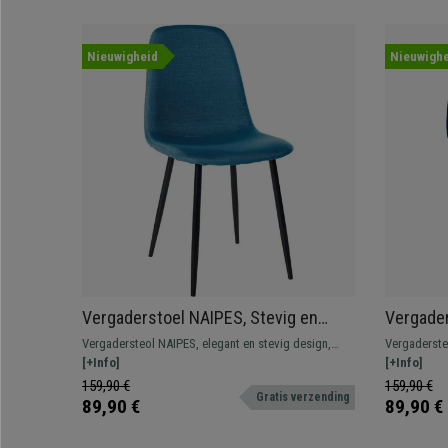
Nieuwigheid
Nieuwighe
Vergaderstoel NAIPES, Stevig en
Vergader
Comfortabel, Zwarte Poten, Blauwe
Comforta
Vergadersteol NAIPES, elegant en stevig design,
Vergaderste
Stof
Fluweel
ideaal voor uw kantoor of voor uw bezoekers om
[+Info]
ideaal voor
[+Info]
comfortabel te wachten. Verkrijgbaar in vele kleuren.
comfortabel 
159,90 €
159,90 €
Gratis verzending
89,90 €
89,90 €