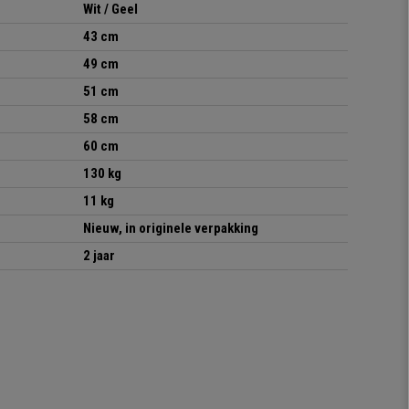
Wit / Geel
43 cm
49 cm
51 cm
58 cm
60 cm
130 kg
11 kg
Nieuw, in originele verpakking
2 jaar