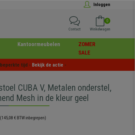
Inloggen
0
Contact
Winkelwagen
Kantoormeubelen
ZOMER
SALE
eperkte tijd - 
Bekijk de actie
 -
stoel CUBA V, Metalen onderstel,
end Mesh in de kleur geel
(145,08 € BTW inbegrepen)