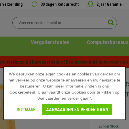
is verzending
30 dagen Retourrecht
2 jaar Garantie
Vergaderstoelen
Computerbureaus
ruitverkoop bij bureaustoelpro! Exclusieve kortingen voor een b
We gebruiken onze eigen cookies en cookies van derden om
het verkeer op onze website te analyseren en uw navigatie te
Vergader
bestuderen. U kan meer informatie vinden in ons
van adem
Cookiebeleid
. U aanvaardt onze Cookies door te klikken op
"Aanvaarden en verder gaan".
AANVAARDEN EN VERDER GAAN
INSTELLEN
119,90 €
Zonder Stock