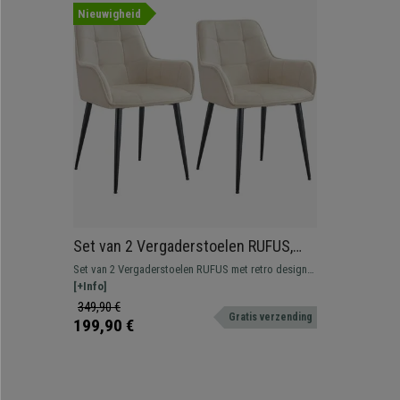
Nieuwigheid
Set van 2 Vergaderstoelen RUFUS,
Elegant Retro Design, Zwarte Metalen
Set van 2 Vergaderstoelen RUFUS met retro design,
Poten, Beige Fluweel
ideaal om een klassieke sfeer in uw kantoor te
[+Info]
creëren.
349,90 €
Gratis verzending
199,90 €