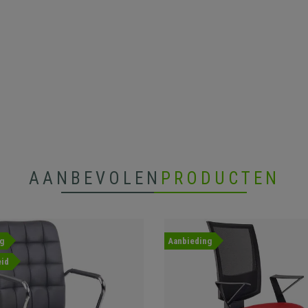
AANBEVOLEN
PRODUCTEN
g
Aanbieding
id