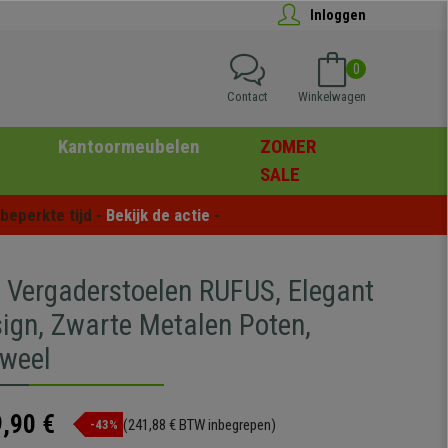
Inloggen
0
Contact
Winkelwagen
Kantoormeubelen
ZOMER
SALE
eperkte tijd - 
Bekijk de actie
 -
2 Vergaderstoelen RUFUS, Elegant
sign, Zwarte Metalen Poten,
uweel
,90 €
(241,88 € BTW inbegrepen)
-43%