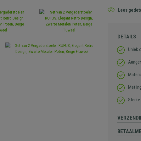
Lees gedeta
DETAILS
Uniek 
Aangen
Materi
Met in
Sterke 
VERZENDI
BETAALM