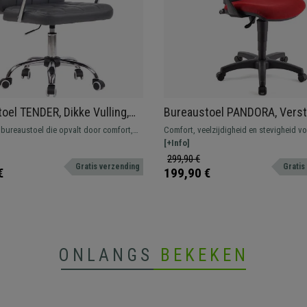
oel TENDER, Dikke Vulling,
Bureaustoel PANDORA, Verst
Onderstel, Bekleed met
Rugleuning van Mesh, Zittin
bureaustoel die opvalt door comfort,
Comfort, veelzijdigheid en stevigheid v
ijs Leder
Dikke Vulling, Rood
aliteit. Bekleed met synthetisch leder en
onverslaanbare prijs. Dit geweldige mod
[+Info]
onderstel.
uitstekende balans voor uw dagelijkse
299,90 €
Gratis verzending
Gratis
werkzaamheden. Verkrijgbaar in diverse 
€
199,90 €
ONLANGS
BEKEKEN