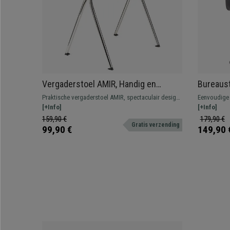
Vergaderstoel AMIR, Handig en
Bureaust
Praktisch, Stapelbaar, Kleur Beige
Metalen 
Praktische vergaderstoel AMIR, spectaculair design
Eenvoudige 
Donkergr
om wachtkamers of vergaderruimtes een modern
[+Info]
design en kw
[+Info]
karakter te geven. Verkrijgbaar in verschillende
een metalen 
159,90 €
179,90 €
Gratis verzending
kleuren.
99,90 €
149,90 