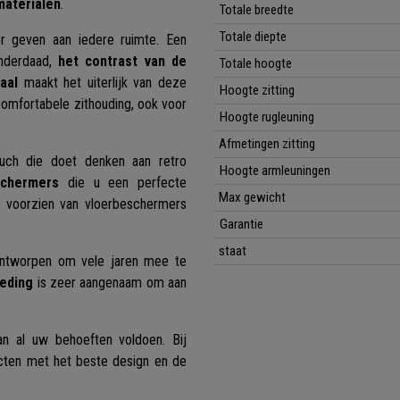
aterialen
.
Totale breedte
Totale diepte
r geven aan iedere ruimte. Een
Inderdaad,
het contrast van de
Totale hoogte
aal
maakt het uiterlijk van deze
Hoogte zitting
comfortabele zithouding, ook voor
Hoogte rugleuning
Afmetingen zitting
uch die doet denken aan retro
Hoogte armleuningen
eschermers
die u een perfecte
Max gewicht
k voorzien van vloerbeschermers
Garantie
staat
ontworpen om vele jaren mee te
leding
is zeer aangenaam om aan
n al uw behoeften voldoen. Bij
cten met het beste design en de