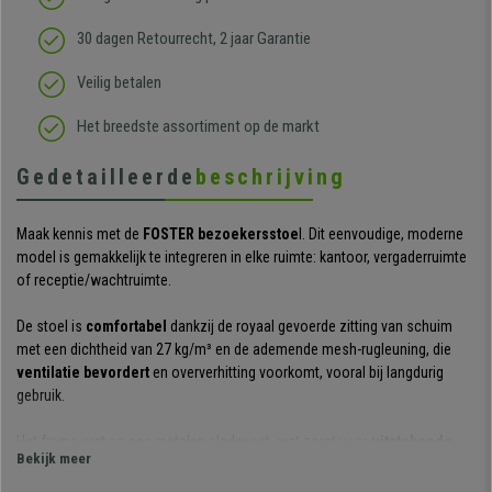
30 dagen Retourrecht, 2 jaar Garantie
Veilig betalen
Het breedste assortiment op de markt
Gedetailleerde
beschrijving
Maak kennis met de
FOSTER bezoekersstoe
l. Dit eenvoudige, moderne
model is gemakkelijk te integreren in elke ruimte: kantoor, vergaderruimte
of receptie/wachtruimte.
De stoel is
comfortabel
dankzij de royaal gevoerde zitting van schuim
met een dichtheid van 27 kg/m³ en de ademende mesh-rugleuning, die
ventilatie bevordert
en oververhitting voorkomt, vooral bij langdurig
gebruik.
Het frame rust op een metalen sledevoet, wat zorgt voor
uitstekende
Bekijk meer
stabiliteit en stevighei
d. De stoel is ontworpen voor een lange
levensduur, zelfs bij regelmatig gebruik in een professionele omgeving.