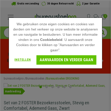
Gratis verzending
30 dagen Retourrecht
2 jaar Garantie
0
We gebruiken onze eigen cookies en cookies van
derden om het verkeer op onze website te analyseren
en uw navigatie te bestuderen. U kan meer informatie
vinden in ons
Cookiebeleid
. U aanvaardt onze
Cookies door te klikken op "Aanvaarden en verder
gaan".
Profiteer van de Zomeruitverkoop bij bureaustoelpro! 
AANVAARDEN EN VERDER GAAN
INSTELLEN
Exclusieve kortingen voor een beperkte tijd - 
Bekijk de 
actie
 -
bureaustoelpro
Bureaustoelen
Bureaustoelen ERGOKING
Aanbieding
Set van 2 FOSTER Bezoekersstoelen, Stevig en
Comfortabel, Ademend Gaas, Zwart