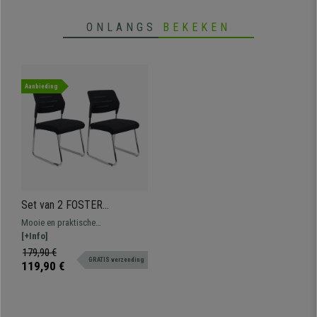
ONLANGS
BEKEKEN
Aanbieding
Set van 2 FOSTER
Bezoekersstoelen, Stevig
Mooie en praktische
en Comfortabel, Ademend
vergaderstoel FOSTER ZWART, een
[+Info]
Gaas, Zwart
typische vergaderstoel om in
179,90 €
GRATIS verzending
wacht- of vergaderruimtes te
119,90 €
plaatsen voor klanten of
bezoekers.