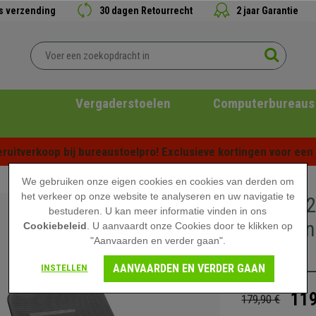
is verzending
30 dagen Retourrecht
2 jaar Garantie
Vergaderstoelen
Computerbureaus
ruitverkoop bij bureaustoelpro! Exclusieve kortingen voor een b
We gebruiken onze eigen cookies en cookies van derden om
het verkeer op onze website te analyseren en uw navigatie te
Set van 
bestuderen. U kan meer informatie vinden in ons
Stevig e
Cookiebeleid
. U aanvaardt onze Cookies door te klikken op
"Aanvaarden en verder gaan".
Grijs
AANVAARDEN EN VERDER GAAN
INSTELLEN
119
179,90 €