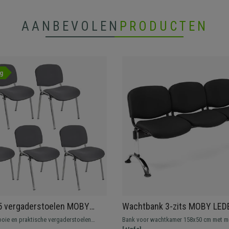
AANBEVOLEN
PRODUCTEN
g
5 vergaderstoelen MOBY
Wachtbank 3-zits MOBY LED
mfortabel en praktisch,
Metalen Structuur, Dikke Vull
ooie en praktische vergaderstoelen
Bank voor wachtkamer 158x50 cm met m
ijke Prijs, Kleur Grijs en
Zwart