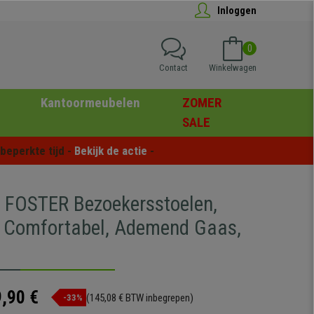
Inloggen
0
Contact
Winkelwagen
Kantoormeubelen
ZOMER
SALE
eperkte tijd - 
Bekijk de actie
 -
2 FOSTER Bezoekersstoelen,
n Comfortabel, Ademend Gaas,
,90 €
(145,08 € BTW inbegrepen)
-33%