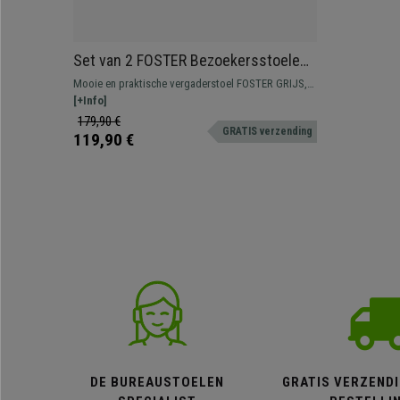
Set van 2 FOSTER Bezoekersstoelen,
Stevig en Comfortabel, Ademend
Mooie en praktische vergaderstoel FOSTER GRIJS,
Gaas, Grijs
een typische vergaderstoel om in wacht- of
[+Info]
vergaderruimtes te plaatsen voor klanten of
179,90 €
GRATIS verzending
bezoekers.
119,90 €
DE BUREAUSTOELEN
GRATIS VERZENDI