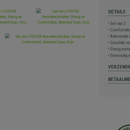
DETAILS
• Set van 2
• Comfortabel
• Ademende 
• Geschikt v
• Stevig met
• Eenvoudig 
VERZENDI
BETAALM