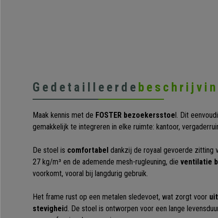
Gedetailleerde
beschrijvi
Maak kennis met de
FOSTER bezoekersstoe
l. Dit eenvou
gemakkelijk te integreren in elke ruimte: kantoor, vergaderr
De stoel is
comfortabel
dankzij de royaal gevoerde zitting
27 kg/m³ en de ademende mesh-rugleuning, die
ventilatie 
voorkomt, vooral bij langdurig gebruik.
Het frame rust op een metalen sledevoet, wat zorgt voor
uit
stevighei
d. De stoel is ontworpen voor een lange levensduur,