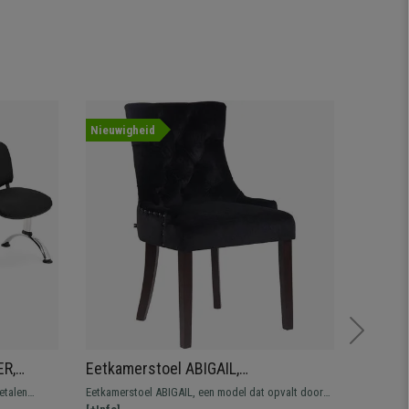
Nieuwigheid
Aanbied
ER,
Eetkamerstoel ABIGAIL,
Set 2 
ing,
Donkerhouten Poten,
Metalen
etalen
Eetkamerstoel ABIGAIL, een model dat opvalt door
Deze excl
Gecapitonneerde Rugleuning, Zwarte