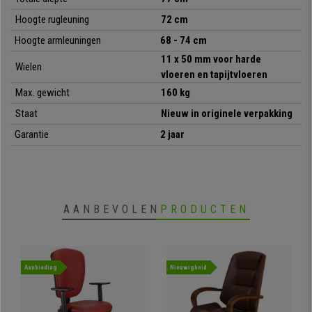
een luxe directiestoel voor de beste prijs!
Hoogte rugleuning
72 cm
Hoogte armleuningen
68 - 74 cm
•
Modern en actueel design
11 x 50 mm voor harde
Wielen
• Verstelbaar kantelmechanisme
vloeren en tapijtvloeren
•
Bestand tot 160 kg
Max. gewicht
160 kg
• Bekleed met hoogwaardige stof
•
Staat
Dikke en comfortabele vulling
Nieuw in originele verpakking
• Zeer stabiel en stevig metalen onderstel
Garantie
2 jaar
AANBEVOLEN
PRODUCTEN
Aanbieding
Nieuwigheid