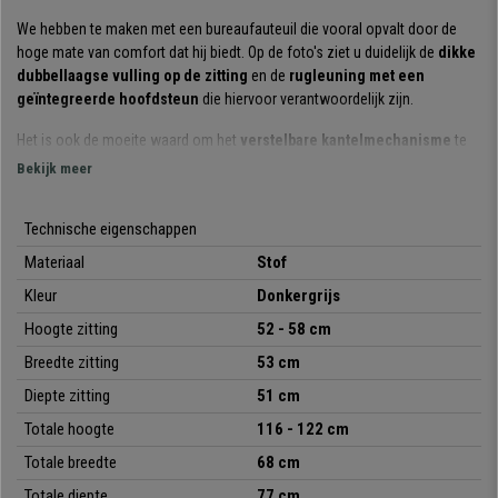
We hebben te maken met een bureaufauteuil die vooral opvalt door de
hoge mate van comfort dat hij biedt. Op de foto's ziet u duidelijk de
dikke
dubbellaagse vulling op de zitting
en de
rugleuning met een
geïntegreerde hoofdsteun
die hiervoor verantwoordelijk zijn.
Het is ook de moeite waard om het
verstelbare kantelmechanisme
te
vermelden. Dit systeem zorgt voor
meer bewegingsvrijheid en
Bekijk meer
flexibiliteit
en u kan het kantelen van de stoel gemakkelijk met een hendel
activeren of deactiveren.
Technische eigenschappen
Het zorgvuldige ontwerp van dit model is
klassiek en tegelijkertijd
Materiaal
Stof
actueel
. De
zichtbare naden in de bekleding en de mooie
Kleur
Donkergrijs
gecapitonneerde armleuningen
maken hem zeer aantrekkelijk.
Hoogte zitting
52 - 58 cm
Dit model is vervaardigd met
hoogwaardige materialen
. Het frame en
Breedte zitting
53 cm
onderstel zijn van metaal en zijn samen belastbaar tot 160 kg. De stoel is
bekleed met
hoogwaardige, onderhoudsvriendelijke stof
die
Diepte zitting
51 cm
verkrijgbaar is in verschillende kleuren.
Totale hoogte
116 - 122 cm
Dit is dus een zeer
comfortabele, stevige directiestoel
die ontworpen
Totale breedte
68 cm
is om vele jaren mee te gaan. Bij
bureaustoelpro
bieden we hem aan
Totale diepte
77 cm
tegen een onverslaanbare prijs. Profiteer van deze kans en geniet snel van