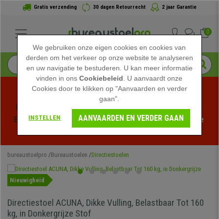
Gratis verzending
30 dagen Retourrecht
2 jaar Garantie
0
We gebruiken onze eigen cookies en cookies van
derden om het verkeer op onze website te analyseren
en uw navigatie te bestuderen. U kan meer informatie
vinden in ons
Cookiebeleid
. U aanvaardt onze
Cookies door te klikken op "Aanvaarden en verder
gaan".
Profiteer van de Zomeruitverkoop bij bureaustoelpro! 
AANVAARDEN EN VERDER GAAN
INSTELLEN
Exclusieve kortingen voor een beperkte tijd - 
Bekijk de 
actie
 -
bureaustoelpro
Bureaustoelen
Directiestoelen
Nieuwigheid
Directiestoel ACUNA, Dikke Vulling, Belastbaar Tot 160
kg, in Donkergrijze Stof