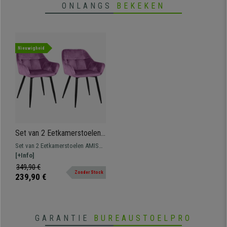
ONLANGS
BEKEKEN
Nieuwigheid
Set van 2 Eetkamerstoelen
AMISA, Comfortabel Retro
Set van 2 Eetkamerstoelen AMISA
Design, Zwarte Metalan
met retro design, ideaal om een
[+Info]
Poten, Roos Fluweel
klassieke sfeer in uw eetkamer of
349,90 €
Zonder Stock
kantoor te creëren.
239,90 €
GARANTIE
BUREAUSTOELPRO