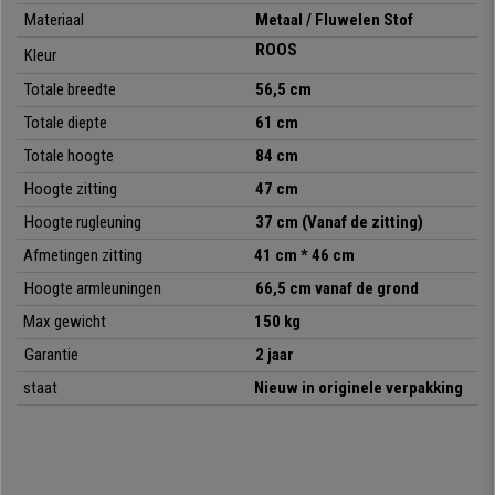
poten om uw vloer te beschermen tegen krassen.
Materiaal
Metaal / Fluwelen Stof
ROOS
Kleur
Bovendien is het gemaakt van hoogwaardige materialen, ontworpen om
vele jaren mee te gaan en in perfecte staat. De
hoogwaardige fluwelen
Totale breedte
56,5 cm
bekleding
is zeer aangenaam om aan te raken.
Totale diepte
61 cm
Comfortabel en elegant,
deze stoel zal gemakkelijk aan al uw
Totale hoogte
84 cm
behoeften voldoen. Bij Bureaustoelpro maken we het verschil en bieden
Hoogte zitting
47 cm
we producten met het beste design en de beste afwerkingen tegen een
zeer scherpe prijs.
Hoogte rugleuning
37 cm (Vanaf de zitting)
Afmetingen zitting
41 cm * 46 cm
Hoogte armleuningen
66,5 cm vanaf de grond
• Klassiek en exclusief ontwerp
• Zwarte metalen poten
Max gewicht
150 kg
• Fluwelen bekleding
Garantie
2 jaar
• Zachte en comfortabele vulling
staat
Nieuw in originele verpakking