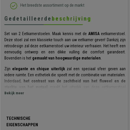
Het breedste assortiment op de markt
Gedetailleerde
beschrijving
Set van 2 Eetkamerstoelen. Maak kennis met de
AMISA
eetkamerstoel.
Deze stoel zal een klassieke touch aan uw eetkamer geven! Dankzij zijn
retrodesign zal deze eetkamerstoel uw interieur verfraaien. Het heeft een
eenvoudig ontwerp en een dikke vulling die comfort garandeert.
Bovendien is het
gemaakt van hoogwaardige materialen
.
Zijn
elegante en chique uiterlijk
zal een speciaal sfeer geven aan
iedere ruimte. Een esthetiek die speelt met de combinatie van materialen.
Inderdaad,
het contrast van de zachtheid van het fluweel en de
sterkte van het metaal
maakt het uiterlijk van deze eetkamerstoel
perfect af. De zachte vulling zorgt voor een comfortabele zithouding, ook
Bekijk meer
voor langere tijd.
De z
warte metalen poten
zorgen voor een unieke touch die doet denken
aan retro meubelen. Ze zijn uitgerust met
verstelbare
TECHNISCHE
vloerbeschermers
die u een perfecte stabiliteit garanderen. Voor het
EIGENSCHAPPEN
detail hebben we hem ook voorzien van vloerbeschermers onder de