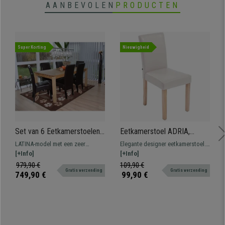
AANBEVOLEN
PRODUCTEN
Super Korting
Nieuwigheid
Set van 6 Eetkamerstoelen
Eetkamerstoel ADRIA,
LATINA ECHT LEDER, Bruin
Lichthouten Poten, Bekleed
LATINA-model met een zeer
Elegante designer eetkamerstoel.
met Donkerhouten Poten
met Crèmekleurig Leder
elegant en modern ontwerp.
[+Info]
De dikke en comfortabele vulling
[+Info]
Bekleed met natuurlijk leder met
is bekleed met synthetisch leder.
979,90 €
109,90 €
Gratis verzending
Gratis verzending
structuur en poten van massief
749,90 €
99,90 €
hout.