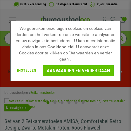
Gratis verzending
30 dagen Retourrecht
2 jaar Garantie
0
We gebruiken onze eigen cookies en cookies van
derden om het verkeer op onze website te analyseren
en uw navigatie te bestuderen. U kan meer informatie
vinden in ons
Cookiebeleid
. U aanvaardt onze
Cookies door te klikken op "Aanvaarden en verder
gaan".
Profiteer van de Zomeruitverkoop bij bureaustoelpro! 
AANVAARDEN EN VERDER GAAN
INSTELLEN
Exclusieve kortingen voor een beperkte tijd - 
Bekijk de 
actie
 -
bureaustoelpro
Eetkamerstoelen
Nieuwigheid
Set van 2 Eetkamerstoelen AMISA, Comfortabel Retro
Design, Zwarte Metalan Poten, Roos Fluweel