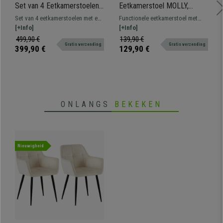
Set van 4 Eetkamerstoelen
Eetkamerstoel MOLLY,
NOVARA II, in Beige Echt
Zwarte Voet, Frame uit
Set van 4 eetkamerstoelen met een
Functionele eetkamerstoel met
Leder, Lichthouten Poten
Kunststof en zwart Leder
uniek en exclusief design
[+Info]
metalen voet en gewatteerde
[+Info]
zitting met hoogteverstelling.
499,90 €
139,90 €
Gratis verzending
Gratis verzending
399,90 €
129,90 €
ONLANGS
BEKEKEN
Nieuwigheid