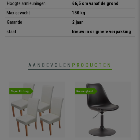
Hoogte armleuningen
66,5 cm vanaf de grond
• Klassiek en exclusief ontwerp
• Zwarte metalen poten
Max gewicht
150 kg
• Fluwelen bekleding
Garantie
2 jaar
• Zachte en comfortabele vulling
staat
Nieuw in originele verpakking
AANBEVOLEN
PRODUCTEN
Super Korting
Nieuwigheid