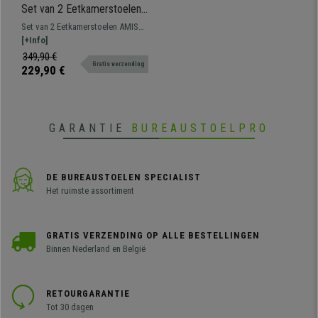
Set van 2 Eetkamerstoelen
AMISA, Comfortabel Retro
Set van 2 Eetkamerstoelen AMISA
Design, Zwarte Metalan
met retro design, ideaal om een
[+Info]
Poten, Beige Fluweel
klassieke sfeer in uw eetkamer of
349,90 €
Gratis verzending
kantoor te creëren.
229,90 €
GARANTIE
BUREAUSTOELPRO
DE BUREAUSTOELEN SPECIALIST
Het ruimste assortiment
GRATIS VERZENDING OP ALLE BESTELLINGEN
Binnen Nederland en België
RETOURGARANTIE
Tot 30 dagen