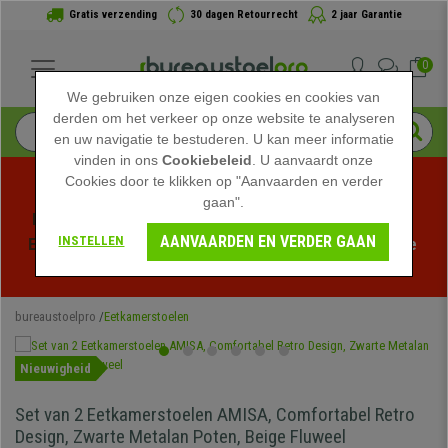
Gratis verzending
30 dagen Retourrecht
2 jaar Garantie
0
We gebruiken onze eigen cookies en cookies van
derden om het verkeer op onze website te analyseren
en uw navigatie te bestuderen. U kan meer informatie
vinden in ons
Cookiebeleid
. U aanvaardt onze
Cookies door te klikken op "Aanvaarden en verder
gaan".
Profiteer van de Zomeruitverkoop bij bureaustoelpro! 
AANVAARDEN EN VERDER GAAN
INSTELLEN
Exclusieve kortingen voor een beperkte tijd - 
Bekijk de 
actie
 -
bureaustoelpro
Eetkamerstoelen
Nieuwigheid
Set van 2 Eetkamerstoelen AMISA, Comfortabel Retro
Design, Zwarte Metalan Poten, Beige Fluweel