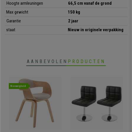
Hoogte armleuningen
66,5 cm vanaf de grond
• Klassiek en exclusief ontwerp
• Zwarte metalen poten
Max gewicht
150 kg
• Fluwelen bekleding
Garantie
2 jaar
• Zachte en comfortabele vulling
staat
Nieuw in originele verpakking
AANBEVOLEN
PRODUCTEN
Nieuwigheid