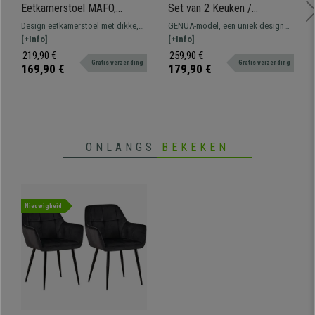
Eetkamerstoel MAFO,
Set van 2 Keuken /
Natuurlijke Houten Frame,
Eetkamerstoelen GENUA,
Design eetkamerstoel met dikke,
GENUA-model, een uniek design
met Beige Stof
Draaibaar, Heel Comfortabel,
comfortabele vulling bekleed met
[+Info]
voor een onklopbare prijs. De
[+Info]
Zwart
hoogwaardige stof.
mooie lijnen van deze stoelen
219,90 €
259,90 €
Gratis verzending
Gratis verzending
geven een modern en verfijnd
169,90 €
179,90 €
karakter aan uw ruimte.
ONLANGS
BEKEKEN
Nieuwigheid