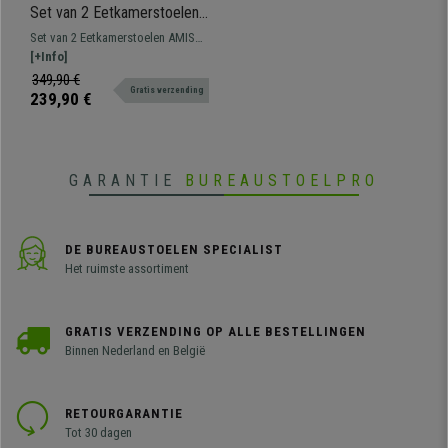
Set van 2 Eetkamerstoelen
AMISA, Comfortabel Retro
Set van 2 Eetkamerstoelen AMISA
Design, Zwarte Metalan
met retro design, ideaal om een
[+Info]
Poten, Zwart Fluweel
klassieke sfeer in uw eetkamer of
349,90 €
Gratis verzending
kantoor te creëren.
239,90 €
GARANTIE
BUREAUSTOELPRO
DE BUREAUSTOELEN SPECIALIST
Het ruimste assortiment
GRATIS VERZENDING OP ALLE BESTELLINGEN
Binnen Nederland en België
RETOURGARANTIE
Tot 30 dagen