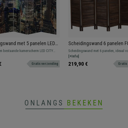
ngswand met 5 panelen LED
Scheidingswand 6 panelen F
0x200x2,5cm, Zeer Praktisch,
240x170x2 cm, in het Hout, K
elen bestaande kamerscherm LED CITY
Scheidingswand met 6 panelen, ideaal v
frame
Bruin
esign en functionaliteit. Perfect om
indelen en decoreren van ruimtes dankzij
[+Info]
r te verdelen en te decoreren. Geeft een
aantrekkelijke rustieke stijl.
€
219,90 €
Gratis verzending
Gratis
aan een ruimte met zijn met verlichte
t.
ONLANGS
BEKEKEN