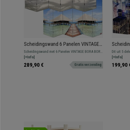
Scheidingswand 6 Panelen VINTAGE
Scheidi
BORA BORA, 180x240x2,5cm, Houten
CITY, 18
Scheidingswand met 6 Panelen VINTAGE BORA BORA
Dit uit 5 d
Structuur
Houten 
geeft uw werkruimte een zomers en ontspannend
[+Info]
combineert d
[+Info]
sfeertje. Daarnaast is hij ideaal voor het indelen van
ruimtes onde
289,90 €
199,90 
Gratis verzending
ruimtes.
urban sfeer 
stadsgezich