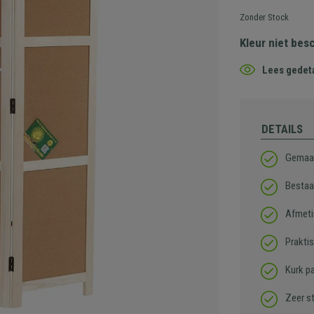
Zonder Stock
Kleur niet bes
Lees gedeta
DETAILS
Gemaak
Bestaa
Afmet
Prakti
Kurk p
Zeer st