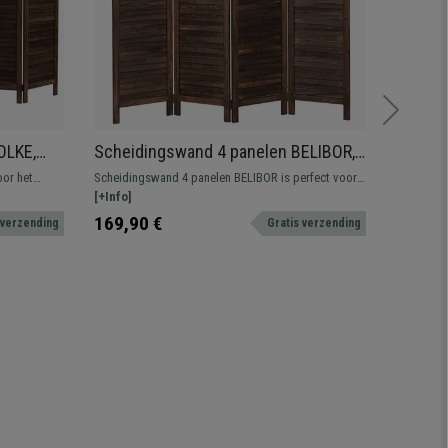
OLKE,
Scheidingswand 4 panelen BELIBOR,
Scheid
leur
161x170x2 cm, Rustieke stijl, in Bruin
160x170
oor het
Scheidingswand 4 panelen BELIBOR is perfect voor
Scheiding
Hout
Bruin
 zijn
het verdelen en decoreren van ruimtes met zijn
[+Info]
indelen en
[+Info]
rustieke stijl en houten versieringen.
aantrekkeli
239,90 
169,90 €
 verzending
Gratis verzending
169,90