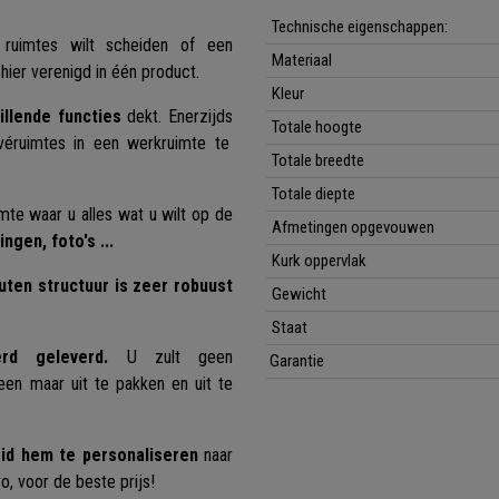
Technische eigenschappen:
ruimtes wilt scheiden of een
Materiaal
 hier verenigd in één product.
Kleur
illende functies
dekt. Enerzijds
Totale hoogte
éruimtes in een werkruimte te
Totale breedte
Totale diepte
te waar u alles wat u wilt op de
Afmetingen opgevouwen
gen, foto's ...
Kurk oppervlak
uten structuur is zeer robuust
Gewicht
Staat
rd geleverd.
U zult geen
Garantie
een maar uit te pakken en uit te
heid hem te personaliseren
naar
o, voor de beste prijs!