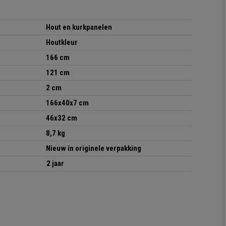
Hout en kurkpanelen
Houtkleur
166 cm
121 cm
2 cm
166x40x7 cm
46x32 cm
8,7 kg
Nieuw in originele verpakking
2 jaar