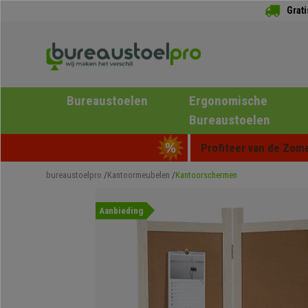
Grat
Bureaustoelen
Ergonomische
Bureaustoelen
Profiteer van de Zome
bureaustoelpro
Kantoormeubelen
Kantoorschermen
Aanbieding