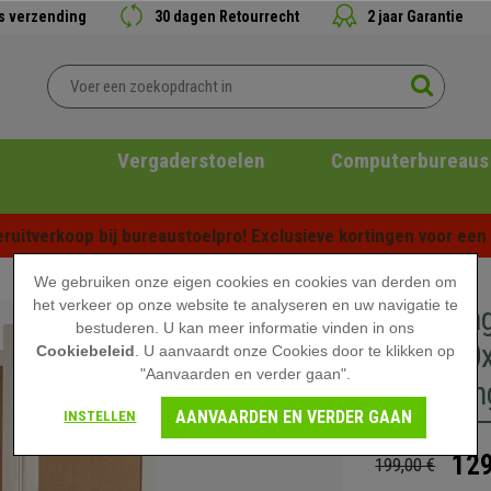
is verzending
30 dagen Retourrecht
2 jaar Garantie
Vergaderstoelen
Computerbureaus
ruitverkoop bij bureaustoelpro! Exclusieve kortingen voor een b
We gebruiken onze eigen cookies en cookies van derden om
het verkeer op onze website te analyseren en uw navigatie te
Scheidin
bestuderen. U kan meer informatie vinden in ons
166x120x
Cookiebeleid
. U aanvaardt onze Cookies door te klikken op
"Aanvaarden en verder gaan".
Afwerkin
AANVAARDEN EN VERDER GAAN
INSTELLEN
129
199,00 €