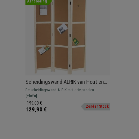
Aanbieding
Scheidingswand ALRIK van Hout en
Kurk, 166x120x2cm, Zeer Praktisch,
De scheidingswand ALRIK met drie panelen
Natuurlijke Afwerking
combineert design met functionaliteit. Hij is perfect
[+Info]
voor het verdelen van ruimtes en het plaatsen van
199,00 €
Zonder Stock
foto's, belangrijke notities op uw kurk.
129,90 €