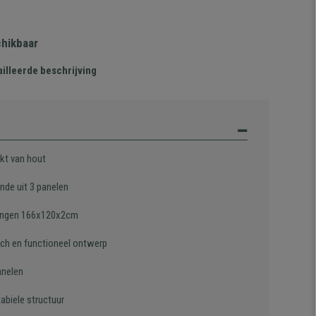
chikbaar
illeerde beschrijving
t van hout
nde uit 3 panelen
ingen 166x120x2cm
sch en functioneel ontwerp
anelen
abiele structuur