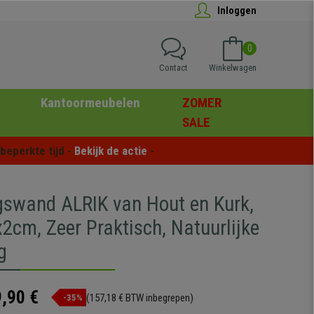
Inloggen
0
Contact
Winkelwagen
Kantoormeubelen
ZOMER
SALE
eperkte tijd - 
Bekijk de actie
 -
gswand ALRIK van Hout en Kurk,
2cm, Zeer Praktisch, Natuurlijke
g
,90 €
(157,18 € BTW inbegrepen)
-35%