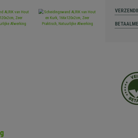
VERZENDI
BETAALM
ng