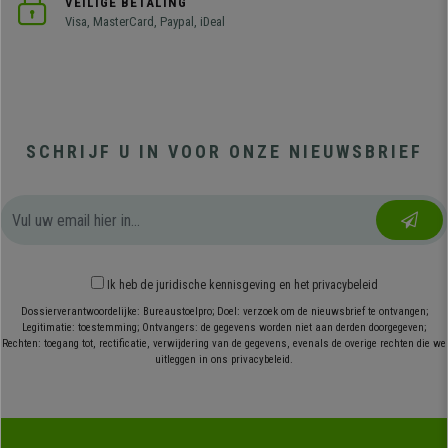
VEILIGE BETALING
Visa, MasterCard, Paypal, iDeal
SCHRIJF U IN VOOR ONZE NIEUWSBRIEF
Ik heb
de juridische kennisgeving
en
het privacybeleid
Dossierverantwoordelijke: Bureaustoelpro; Doel: verzoek om de nieuwsbrief te ontvangen;
Legitimatie: toestemming; Ontvangers: de gegevens worden niet aan derden doorgegeven;
Rechten: toegang tot, rectificatie, verwijdering van de gegevens, evenals de overige rechten die we
uitleggen in ons privacybeleid.