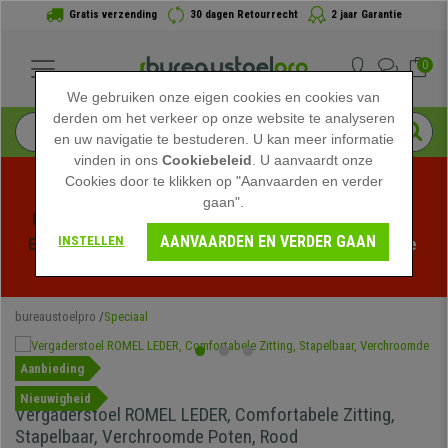
Gratis verzending
30 dagen Retourrecht
2 jaar Garantie
0
We gebruiken onze eigen cookies en cookies van
derden om het verkeer op onze website te analyseren
en uw navigatie te bestuderen. U kan meer informatie
vinden in ons
Cookiebeleid
. U aanvaardt onze
Cookies door te klikken op "Aanvaarden en verder
gaan".
Profiteer van de Zomeruitverkoop bij bureaustoelpro! 
AANVAARDEN EN VERDER GAAN
INSTELLEN
Exclusieve kortingen voor een beperkte tijd - 
Bekijk de 
actie
 -
bureaustoelpro
Speciaal
Aanbieding
Nieuwigheid
Vergaderstoel ROMEL LEDER, Comfortabele Zitting,
Stapelbaar, Verchroomde Poten, Rood