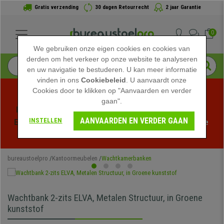
Gratis verzending
30 dagen Retourrecht
2 jaar Garantie
0
We gebruiken onze eigen cookies en cookies van
derden om het verkeer op onze website te analyseren
en uw navigatie te bestuderen. U kan meer informatie
vinden in ons
Cookiebeleid
. U aanvaardt onze
Cookies door te klikken op "Aanvaarden en verder
gaan".
Profiteer van de Zomeruitverkoop bij bureaustoelpro! 
AANVAARDEN EN VERDER GAAN
INSTELLEN
Exclusieve kortingen voor een beperkte tijd - 
Bekijk de 
actie
 -
bureaustoelpro
Kantoormeubelen
Wachtkamerbanken
Wachtbank 2-zits ELVA, Metalen Structuur, in Groene
kunststof