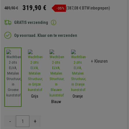
319,90 €
489,90 €
(387,08 € BTW inbegrepen)
-35%
GRATIS verzending
Op voorraad. Klaar om te verzenden
+ Kleuren
Grijs
Oranje
Blauw
-
+