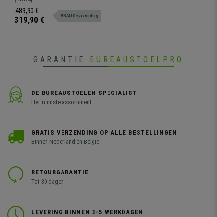
kunststof zittingen. Zeer resistent,
489,90 €
GRATIS verzending
groot comfort. Verkrijgbaar in
319,90 €
verschillende kleuren en
samenstellingen.
GARANTIE
BUREAUSTOELPRO
DE BUREAUSTOELEN SPECIALIST
Het ruimste assortiment
GRATIS VERZENDING OP ALLE BESTELLINGEN
Binnen Nederland en België
RETOURGARANTIE
Tot 30 dagen
LEVERING BINNEN 3-5 WERKDAGEN