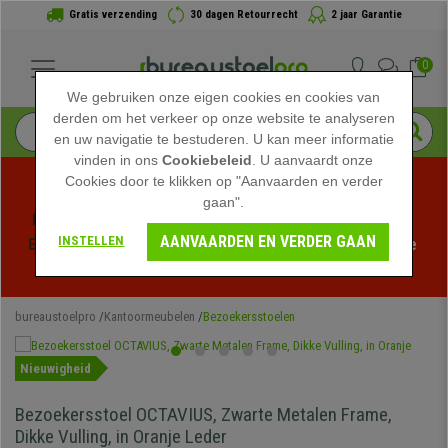
Gratis verzending
30 dagen Retourrecht
2 jaar Garantie
0
We gebruiken onze eigen cookies en cookies van
derden om het verkeer op onze website te analyseren
en uw navigatie te bestuderen. U kan meer informatie
vinden in ons
Cookiebeleid
. U aanvaardt onze
Cookies door te klikken op "Aanvaarden en verder
gaan".
Profiteer van de Zomeruitverkoop bij bureaustoelpro! 
AANVAARDEN EN VERDER GAAN
INSTELLEN
Exclusieve kortingen voor een beperkte tijd - 
Bekijk de 
actie
 -
bureaustoelpro
Kantoormeubelen
Bezoekersstoelen
Nieuwigheid
Bezoekersstoel OCTAVIUS, Zwarte Metalen Frame,
Dikke Vulling, in Oranje Leder