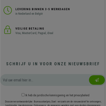
LEVERING BINNEN 3-5 WERKDAGEN
in Nederland en België
VEILIGE BETALING
Visa, MasterCard, Paypal, iDeal
SCHRIJF U IN VOOR ONZE NIEUWSBRIEF
Ik heb
de juridische kennisgeving
en
het privacybeleid
Dossierverantwoordelijke: Bureaustoelpro; Doel: verzoek om de nieuwsbrief te ontvangen;
Legitimatie: toestemming; Ontvangers: de gegevens worden niet aan derden doorgegeven;