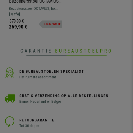
Bezoekersstoel OCTAVIUS,
Zwarte Metalen Frame,
Bezoekersstoel OCTAVIUS, het
Dikke Vulling, in Oranje
ideale model als u op zoek bent
[+Info]
Leder
naar optimaal comfort en een
379,90 €
Zonder Stock
zorgvuldig ontwerp. Creëer een
269,90 €
stijlvolle sfeer in uw kantoor of
wachtkamer.
GARANTIE
BUREAUSTOELPRO
DE BUREAUSTOELEN SPECIALIST
Het ruimste assortiment
GRATIS VERZENDING OP ALLE BESTELLINGEN
Binnen Nederland en België
RETOURGARANTIE
Tot 30 dagen