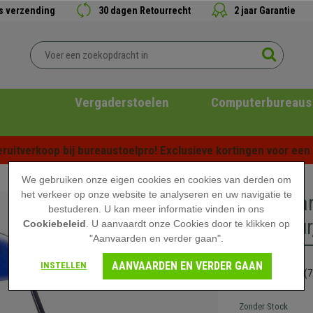
is verzending
30 dagen Retourrecht
2 jaar Garantie
Vergaderstoelen
Computerbureaus
ruitverkoop bij bureaustoelpro! Exclusieve kortingen voor een b
We gebruiken onze eigen cookies en cookies van derden om
het verkeer op onze website te analyseren en uw navigatie te
Inklapba
bestuderen. U kan meer informatie vinden in ons
Structuur
Cookiebeleid
. U aanvaardt onze Cookies door te klikken op
"Aanvaarden en verder gaan".
AANVAARDEN EN VERDER GAAN
INSTELLEN
59,90 €
(7
Zonder Stock