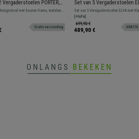
2 Vergaderstoelen PORTER,
Set van 5 Vergaderstoelen E
Design, Metalen Onderstel in
Klaptafeltje, Stapelbaar en Pr
 designstoel met houten frame, metalen
Set van 5 Veregaderstoelen ELVA met Klap
out en Zwarte stof
Zwarte Poten en Blauw
n bekleed met hoogwaardig synthetisch
Het perfecte model voor wie op zoek is 
[+Info]
stevigheid, comfort en gebruiksgemak. 
699,90 €
Gratis verzending
GRATIS 
wachtkamers, vergaderruimtes, conferent
€
489,90 €
ONLANGS
BEKEKEN