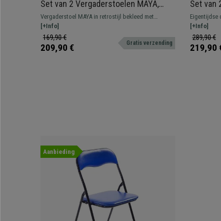
Set van 2 Vergaderstoelen MAYA,
Set van 
Comfortabel en Stabiel met Metalen
Elegant 
Vergaderstoel MAYA in retrostijl bekleed met
Eigentijdse
Poten, Bekleed met Beige Fluweel
Walnooth
hoogwaardige fluwelen stof met stevig frame en
[+Info]
onderstel e
[+Info]
massief houten poten.
leder.
169,90 €
289,90 €
Gratis verzending
209,90 €
219,90 
Aanbieding