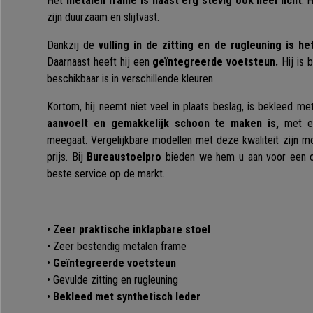
Het
metalen frame is naast erg stevig ook heel licht
. 
zijn duurzaam en slijtvast.
Dankzij de
vulling in de zitting en de rugleuning is h
Daarnaast heeft hij een
geïntegreerde voetsteun.
Hij is 
beschikbaar is in verschillende kleuren.
Kortom, hij neemt niet veel in plaats beslag, is bekleed m
aanvoelt en gemakkelijk schoon te maken is,
met ee
meegaat. Vergelijkbare modellen met deze kwaliteit zijn mo
prijs. Bij
Bureaustoelpro
bieden we hem u aan voor een o
beste service op de markt.
•
Zeer praktische inklapbare stoel
• Zeer bestendig metalen frame
•
Geïntegreerde voetsteun
• Gevulde zitting en rugleuning
•
Bekleed met synthetisch leder