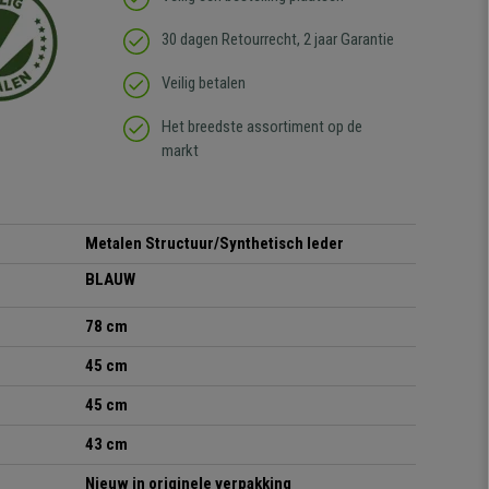
30 dagen Retourrecht, 2 jaar Garantie
Veilig betalen
Het breedste assortiment op de
markt
Metalen Structuur/Synthetisch leder
BLAUW
78 cm
45 cm
45
cm
43 cm
Nieuw in originele verpakking