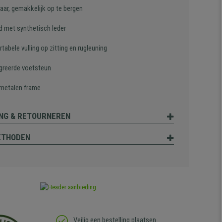
aar, gemakkelijk op te bergen
d met synthetisch leder
abele vulling op zitting en rugleuning
greerde voetsteun
 metalen frame
NG & RETOURNEREN
ETHODEN
Veilig een bestelling plaatsen