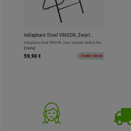
Inklapbare Stoel VINSON, Zwart
Metalen Structuur, Lederen Bekleding
Inklapbare stoel VINSON. Zeer resistent dankzij het
in het Blauw
metalen frame. Zeer praktisch, gemakkelijk op te
[+Info]
bergen en neemt weinig ruimte in beslag.
59,90 €
Zonder Stock