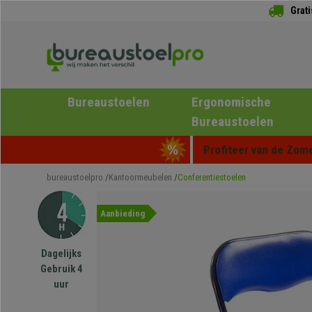
Grat
Bureaustoelen
Ergonomische
Bureaustoelen
Profiteer van de Zome
bureaustoelpro
Kantoormeubelen
Conferentiestoelen
Aanbieding
Dagelijks
Gebruik 4
uur