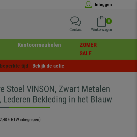
Inloggen
0
Contact
Winkelwagen
Kantoormeubelen
ZOMER
SALE
eperkte tijd - 
Bekijk de actie
 -
re Stoel VINSON, Zwart Metalen
, Lederen Bekleding in het Blauw
2,48 € BTW inbegrepen)