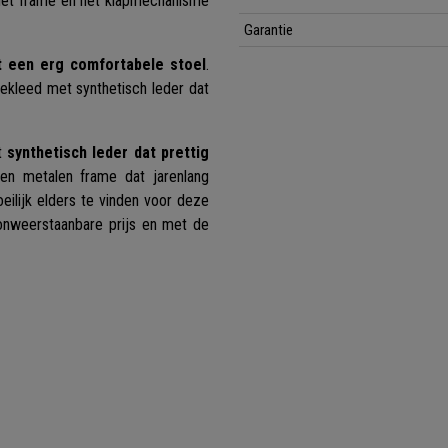
Het frame en het klapmechanisme
Garantie
et een erg comfortabele stoel
.
bekleed met synthetisch leder dat
et
synthetisch leder dat prettig
n metalen frame dat jarenlang
eilijk elders te vinden voor deze
nweerstaanbare prijs en met de