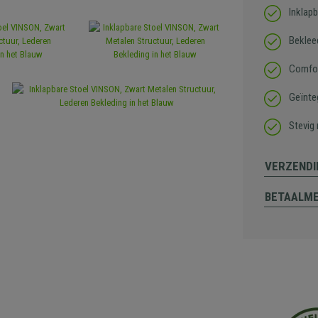
Inklapb
Beklee
Comfort
Geïnte
Stevig
VERZENDI
BETAALM