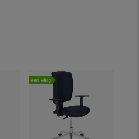
Aanbieding
-34%
Aanbied