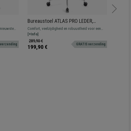
Bureaustoel ATLAS PRO LEDER,
Kantoo
ar,
Verstelbare Armleuningen en
Ontwer
 nieuwste
Comfort, veelzijdigheid en robuustheid voor een
Gecertifi
de
Rugleuning, Metalen Onderstel, Blauw
Stof
gonomisch,
onverslaanbare prijs. Dit geweldige model biedt
[+Info]
intensief
[+Info]
uitstekende prestaties bij het uitvoeren van uw
hoogwaard
289,90 €
439,90 
 verzending
GRATIS verzending
dagelijkse werkzaamheden.
verstelmo
199,90 €
289,90