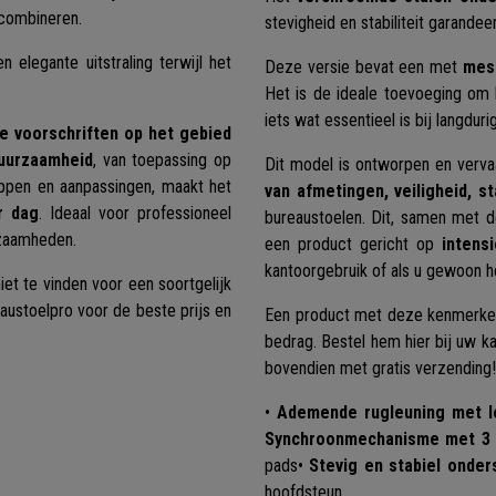
e combineren.
stevigheid en stabiliteit garandee
n elegante uitstraling terwijl het
Deze versie bevat een met
mes
Het is de ideale toevoeging om 
iets wat essentieel is bij langduri
e voorschriften op het gebied
duurzaamheid
, van toepassing op
Dit model is ontworpen en verv
ppen en aanpassingen, maakt het
van afmetingen, veiligheid, s
r dag
. Ideaal voor professioneel
bureaustoelen. Dit, samen met 
kzaamheden.
een product gericht op
intens
kantoorgebruik of als u gewoon 
et te vinden voor een soortgelijk
austoelpro voor de beste prijs en
Een product met deze kenmerken i
bedrag. Bestel hem hier bij uw k
bovendien met gratis verzending!
•
Ademende rugleuning met l
Synchroonmechanisme met 3 
pads
•
Stevig en stabiel onder
hoofdsteun