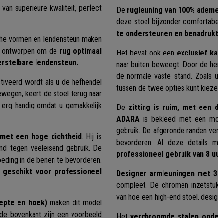
 van superieure kwaliteit, perfect
De
rugleuning van 100% adem
deze stoel bijzonder comfortabe
te ondersteunen en benadrukt 
he vormen en lendensteun maken
al ontworpen om de
rug optimaal
Het bevat ook een
exclusief k
erstelbare lendensteun.
naar buiten beweegt. Door de hen
de normale vaste stand. Zoals u
tiveerd wordt als u de hefhendel
tussen de twee opties kunt kieze
ewegen, keert de stoel terug naar
ie erg handig omdat u gemakkelijk
De
zitting is ruim, met een 
ADARA
is bekleed met een m
gebruik. De afgeronde randen ver
g met een hoge dichtheid
. Hij is
bevorderen. Al deze details 
nd tegen veeleisend gebruik. De
professioneel gebruik van 8 u
oeding in de benen te bevorderen.
l
geschikt voor professioneel
Designer armleuningen met 3D
compleet. De chromen inzetstuk
van hoe een high-end stoel, desig
iepte en hoek)
maken dit model
 de bovenkant zijn een voorbeeld
Het
verchroomde stalen onde