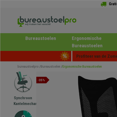
Grat
Bureaustoelen
Ergonomische
Bureaustoelen
Profiteer van de Zome
bureaustoelpro
Bureaustoelen
Ergonomische Bureaustoelen
-35%
Synchroon
Kantelmechanisme