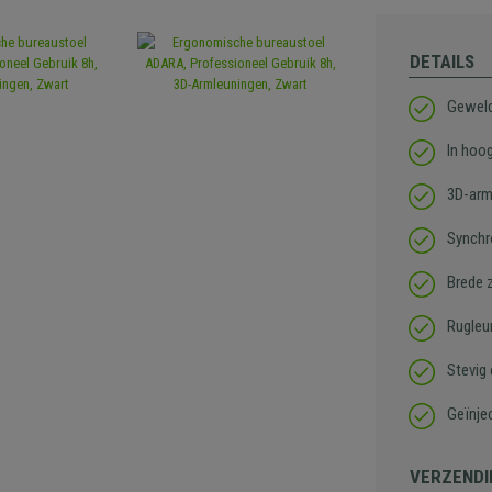
DETAILS
Geweld
In hoo
3D-arm
Synchr
Brede z
Rugleu
Stevig
Geïnje
VERZENDI