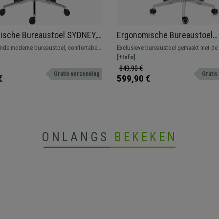
ische Bureaustoel SYDNEY,
Ergonomische Bureaustoel
bel, Metalen Onderstel,
EXPLORER, Volledig Verstelba
ende moderne bureaustoel, comfortabel
Exclusieve bureaustoel gemaakt met de
Mesh
Modern Design, Geavanceer
van hoogwaardige materialen. Perfect
technologie. Volledig verstelbaar en er
[+Info]
Technologie, Grijs
antoor als thuis.
zeer comfortabel en van hoge kwaliteit.
849,90 €
Gratis verzending
Gratis
€
599,90 €
ONLANGS
BEKEKEN