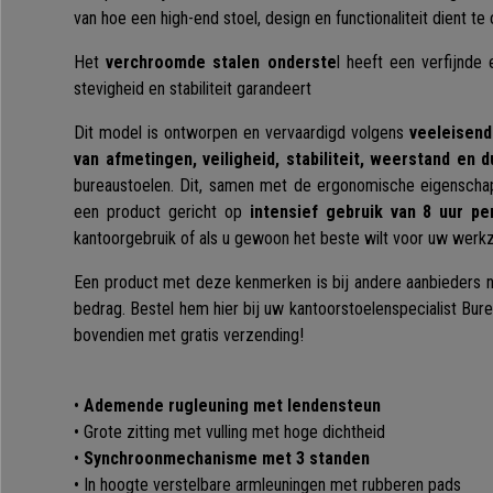
van hoe een high-end stoel, design en functionaliteit dient t
Het
verchroomde stalen onderste
l heeft een verfijnde e
stevigheid en stabiliteit garandeert
Dit model is ontworpen en vervaardigd volgens
veeleisend
van afmetingen, veiligheid, stabiliteit, weerstand en 
bureaustoelen. Dit, samen met de ergonomische eigenscha
een product gericht op
intensief gebruik van 8 uur pe
kantoorgebruik of als u gewoon het beste wilt voor uw wer
Een product met deze kenmerken is bij andere aanbieders ni
bedrag. Bestel hem hier bij uw kantoorstoelenspecialist Bure
bovendien met gratis verzending!
•
Ademende rugleuning met lendensteun
• Grote zitting met vulling met hoge dichtheid
•
Synchroonmechanisme met 3 standen
• In hoogte verstelbare armleuningen met rubberen pads