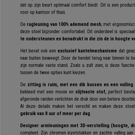
dat op zijn beurt optimaal comfort biedt. Dit is een product
voor op kantoor of thuis.
De
rugleuning van 100% ademend mesh
, met ergonomisc
deze stoel bijzonder comfortabel. Dit onderdeel is specia
te ondersteunen en benadrukt in die zin de in hoogte v
Het bevat ook een
exclusief kantelmechanisme
dat geac
naar buiten beweegt. Door de hendel terug naar binnen te b
zijn normale vaste stand. Zoals u zult zien, is deze funct
tussen de twee opties kunt kiezen.
De
zitting is ruim, met een dik kussen en een vullin
bekleed met een mooie en
slijtvaste stof,
perfect besta
afgeronde randen verlichten de druk door een betere doorbl
Al deze details maken het verschil en maken deze stoe
gebruik van 8 uur of meer per dag
.
Designer armleuningen met 3D-verstelling (hoogte, d
compleet. Zijn chromen inzetstukken en zachte vulling aan