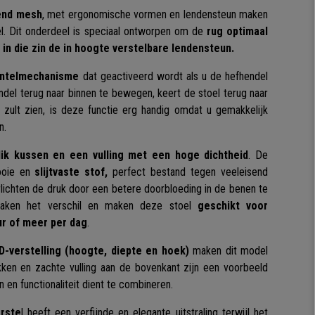
end mesh
, met ergonomische vormen en lendensteun maken
l. Dit onderdeel is speciaal ontworpen om de
rug optimaal
in die zin de in hoogte verstelbare lendensteun.
antelmechanisme
dat geactiveerd wordt als u de hefhendel
del terug naar binnen te bewegen, keert de stoel terug naar
 zult zien, is deze functie erg handig omdat u gemakkelijk
n.
dik kussen en een vulling met een hoge dichtheid
. De
ooie en
slijtvaste stof,
perfect bestand tegen veeleisend
lichten de druk door een betere doorbloeding in de benen te
maken het verschil en maken deze stoel
geschikt voor
ur of meer per dag
.
-verstelling (hoogte, diepte en hoek)
maken dit model
ken en zachte vulling aan de bovenkant zijn een voorbeeld
n en functionaliteit dient te combineren.
rste
l heeft een verfijnde en elegante uitstraling terwijl het