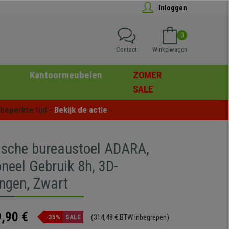
Inloggen
0
Contact
Winkelwagen
Kantoormeubelen
ZOMER
SALE
eperkte tijd - 
Bekijk de actie
 -
sche bureaustoel ADARA,
neel Gebruik 8h, 3D-
ngen, Zwart
,90 €
(314,48 € BTW inbegrepen)
-35%
SALE