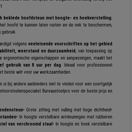
rt
h beklede hoofdsteun met hoogte- en hoekverstelling
.
het hoofd te kunnen laten rusten en de nek te beschermen,
g gebruik.
aardigd volgens
veeleisende voorschriften op het gebied
tabiliteit, weerstand en duurzaamheid
, van toepassing op
de ergonomische eigenschappen en aanpassingen, maakt het
ief gebruik van 8 uur per dag
. Ideaal voor professioneel
het beste wilt voor uw werkzaamheden.
s bij andere aanbieders niet te vinden voor een soortgelijk
antoorstoelenspecialist Bureaustoelpro voor de beste prijs en
endensteun
• Grote zitting met vulling met hoge dichtheid
•
standen
• In hoogte verstelbare armleuningen met rubberen
stel van verchroomd staal
• In hoogte en hoek verstelbare