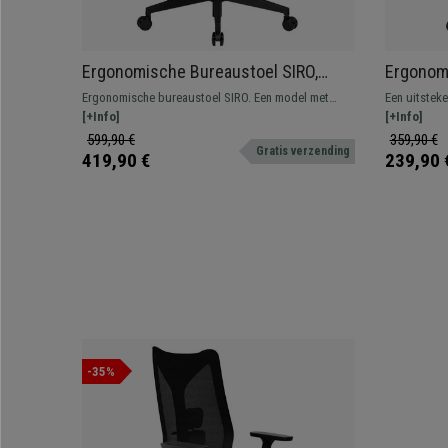
Ergonomische Bureaustoel SIRO,
Ergonom
Lendensteun, In Ademende Mesh
Comforta
Ergonomische bureaustoel SIRO. Een model met
Een uitstek
Kleur Blauw
Zwarte 
verstelbare lendensteun, verstelbare armleuningen
[+Info]
en gemaakt 
[+Info]
en bekleed met mesh-stof.
voor zowel k
599,90 €
359,90 €
Gratis verzending
419,90 €
239,90 
-35%