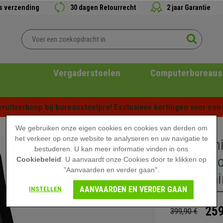
is verzending
30 dagen Retourrecht
2 jaar Garantie
Vergaderstoelen
Computerbureaus
ruitverkoop bij bureaustoelpro! Exclusieve kortingen voor een b
We gebruiken onze eigen cookies en cookies van derden om
het verkeer op onze website te analyseren en uw navigatie te
Ergonomi
bestuderen. U kan meer informatie vinden in ons
Professio
Cookiebeleid
. U aanvaardt onze Cookies door te klikken op
"Aanvaarden en verder gaan".
Armleuni
AANVAARDEN EN VERDER GAAN
INSTELLEN
259
399,90 €