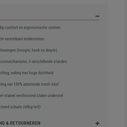
ig comfort en ergonomische vormen
gte verstelbare lendensteun
leuningen (hoogte, hoek en diepte)
oonmechanisme, 3 verschillende standen
itting, vulling met hoge dichtheid
ning van 100% ademende mesh-stof
 en stabiel verchroomd stalen onderstel
cteerd schuim
(60kg/m3)
NG & RETOURNEREN