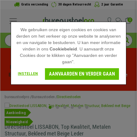
Gratis verzending
30 dagen Retourrecht
2 jaar Garantie
0
We gebruiken onze eigen cookies en cookies van
derden om het verkeer op onze website te analyseren
en uw navigatie te bestuderen. U kan meer informatie
vinden in ons
Cookiebeleid
. U aanvaardt onze
Cookies door te klikken op "Aanvaarden en verder
gaan".
Profiteer van de Zomeruitverkoop bij bureaustoelpro! 
AANVAARDEN EN VERDER GAAN
INSTELLEN
Exclusieve kortingen voor een beperkte tijd - 
Bekijk de 
actie
 -
bureaustoelpro
Bureaustoelen
Directiestoelen
Aanbieding
Nieuwigheid
Directiestoel LISSABON, Top Kwaliteit, Metalen
Structuur, Bekleed met Beige Leder