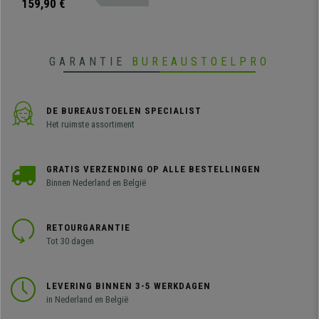
door zijn comfort, elegantie en
159,90 €
kwaliteit met metalen structuur
(inclusief armleuningen)
GARANTIE
BUREAUSTOELPRO
DE BUREAUSTOELEN SPECIALIST
Het ruimste assortiment
GRATIS VERZENDING OP ALLE BESTELLINGEN
Binnen Nederland en België
RETOURGARANTIE
Tot 30 dagen
LEVERING BINNEN 3-5 WERKDAGEN
in Nederland en België