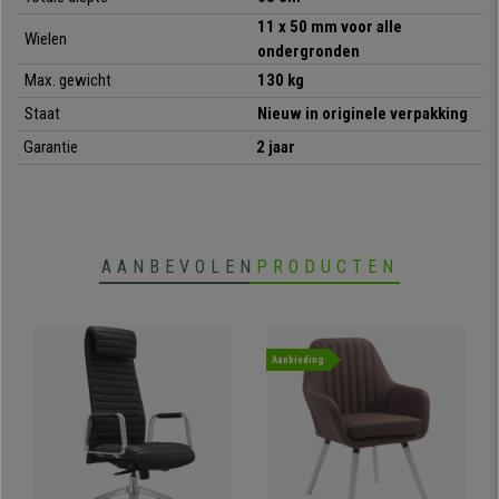
• Uitschuifbare voetensteun, verstelbare rugleuning
11 x 50 mm voor alle
• Geschikt voor intensief gebruik 8 uur
Wielen
ondergronden
• Dikke en comfortabele vulling
• Bekleed met synthetisch leder
Max. gewicht
130 kg
• Wielen voor alle soorten vloeren
Staat
Nieuw in originele verpakking
Garantie
2 jaar
AANBEVOLEN
PRODUCTEN
Aanbieding