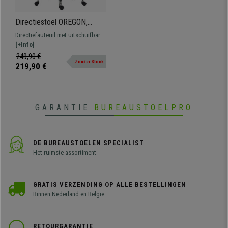
Directiestoel OREGON,
Uitschuifbare Voetensteun,
Directiefauteuil met uitschuifbare
Dikke Vulling, in Grijs Leder
voetensteun en dikke vulling.
[+Info]
Bekleed met synthetisch leder.
249,90 €
Zonder Stock
Verkrijgbaar in verschillende
219,90 €
kleuren.
GARANTIE
BUREAUSTOELPRO
DE BUREAUSTOELEN SPECIALIST
Het ruimste assortiment
GRATIS VERZENDING OP ALLE BESTELLINGEN
Binnen Nederland en België
RETOURGARANTIE