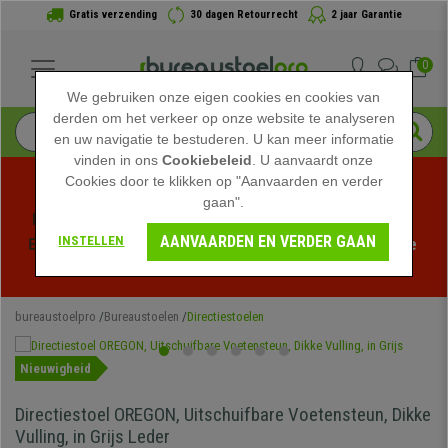
Gratis verzending
30 dagen Retourrecht
2 jaar Garantie
0
We gebruiken onze eigen cookies en cookies van
derden om het verkeer op onze website te analyseren
en uw navigatie te bestuderen. U kan meer informatie
vinden in ons
Cookiebeleid
. U aanvaardt onze
Cookies door te klikken op "Aanvaarden en verder
gaan".
Profiteer van de Zomeruitverkoop bij bureaustoelpro! 
AANVAARDEN EN VERDER GAAN
INSTELLEN
Exclusieve kortingen voor een beperkte tijd - 
Bekijk de 
actie
 -
bureaustoelpro
Bureaustoelen
Directiestoelen
Nieuwigheid
Directiestoel OREGON, Uitschuifbare Voetensteun, Dikke
Vulling, in Grijs Leder