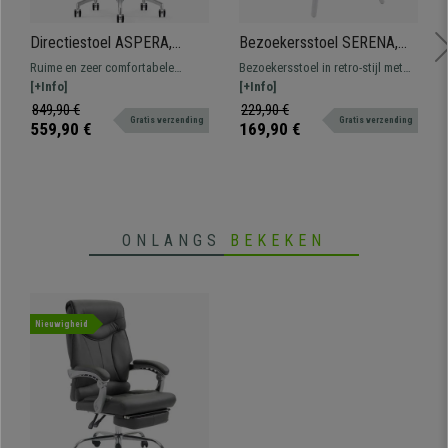
Directiestoel ASPERA,
Bezoekersstoel SERENA,
Ergonomisch Elegant
met Witte Poten,
Ruime en zeer comfortabele
Bezoekersstoel in retro-stijl met
Ontwerp, Belastbaar tot 150
Donkerbruine Stof
directiestoel met ergonomisch
[+Info]
dikke vulling en gemaakt van
[+Info]
kg, Donkerbruin Echt Leder
ontwerp. Belastbaar tot 150 kg,
hoogwaardige materialen.
849,90 €
229,90 €
Gratis verzending
Gratis verzending
met metalen onderstel en
559,90 €
169,90 €
armleuningen en inclusief
rubberen wielen.
ONLANGS
BEKEKEN
Nieuwigheid