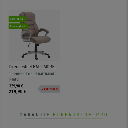
Aanbieding
Nieuwigheid
Directiestoel BALTIMORE
STOFFEN BEKLEDING,
Directiestoel model BALTIMORE
Dikke vulling, Zeer stevig,
STOFFEN BEKLEDING, een zeer
[+Info]
Taupe
comfortabele executive
329,90 €
Zonder Stock
bureaustoel met dikke vulling,
219,90 €
hoge rugleuning en geïntegreerde
hoofdsteun. Bekleed met
kwaliteitsstof.
GARANTIE
BUREAUSTOELPRO