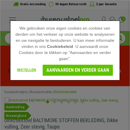
Gratis verzending
30 dagen Retourrecht
2 jaar Garantie
0
We gebruiken onze eigen cookies en cookies van
derden om het verkeer op onze website te analyseren
en uw navigatie te bestuderen. U kan meer informatie
vinden in ons
Cookiebeleid
. U aanvaardt onze
Cookies door te klikken op "Aanvaarden en verder
gaan".
Profiteer van de Zomeruitverkoop bij bureaustoelpro! 
AANVAARDEN EN VERDER GAAN
INSTELLEN
Exclusieve kortingen voor een beperkte tijd - 
Bekijk de 
actie
 -
bureaustoelpro
Bureaustoelen
Directiestoelen
Aanbieding
Nieuwigheid
Directiestoel BALTIMORE STOFFEN BEKLEDING, Dikke
vulling, Zeer stevig, Taupe