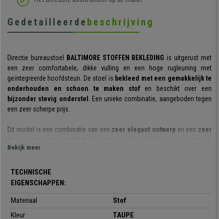
Gedetailleerde
beschrijving
Directie bureaustoel
BALTIMORE STOFFEN BEKLEDING
is uitgerust met
een zeer comfortabele, dikke vulling en een hoge rugleuning met
geïntegreerde hoofdsteun. De stoel is
bekleed met een gemakkelijk te
onderhouden en schoon te maken stof
en beschikt over een
bijzonder stevig onderstel
. Een unieke combinatie, aangeboden tegen
een zeer scherpe prijs.
Dit model is een combinatie van een
zeer elegant ontwerp
en een
zeer
hoog niveau van comfort
. De extreem dikke bekleding van ademende
Bekijk meer
stof maakt het tot een bureaustoel die bedacht is op lange dagen waarop
u gedurende de hele dag van zijn comfort kunt blijven genieten.
TECHNISCHE
De Baltimore overtuigt vanaf het eerste moment dat u hem ziet.
Hij heeft
EIGENSCHAPPEN:
zeer exclusieve details zoals de dikke vulling en de comfortabele,
Materiaal
Stof
geïntegreerde hoofdsteun.
Met zichtbare naden en met hoge precisie
afgewerkte details.
Kleur
TAUPE