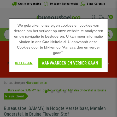
Gratis verzending
30 dagen Retourrecht
2 jaar Garantie
0
We gebruiken onze eigen cookies en cookies van
derden om het verkeer op onze website te analyseren
en uw navigatie te bestuderen. U kan meer informatie
vinden in ons
Cookiebeleid
. U aanvaardt onze
Cookies door te klikken op "Aanvaarden en verder
gaan".
Profiteer van de Zomeruitverkoop bij bureaustoelpro! 
AANVAARDEN EN VERDER GAAN
INSTELLEN
Exclusieve kortingen voor een beperkte tijd - 
Bekijk de 
actie
 -
bureaustoelpro
Bureaustoelen
Nieuwigheid
Bureaustoel SAMMY, In Hoogte Verstelbaar, Metalen
Onderstel, in Bruine Fluwelen Stof