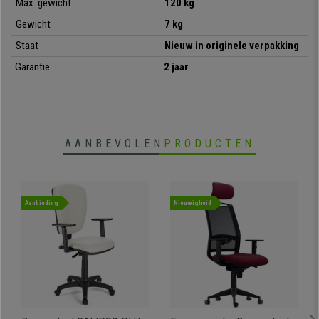
•
Comfortabele en dikke vulling
Max. gewicht
120 kg
• Robuust metalen onderstel
Gewicht
7 kg
•
Exclusief ontwerp
Staat
Nieuw in originele verpakking
Garantie
2 jaar
AANBEVOLEN
PRODUCTEN
Aanbieding
Nieuwigheid