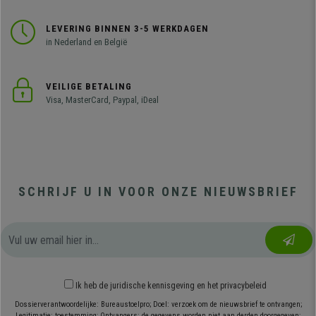
LEVERING BINNEN 3-5 WERKDAGEN
in Nederland en België
VEILIGE BETALING
Visa, MasterCard, Paypal, iDeal
SCHRIJF U IN VOOR ONZE NIEUWSBRIEF
Ik heb
de juridische kennisgeving
en
het privacybeleid
Dossierverantwoordelijke: Bureaustoelpro; Doel: verzoek om de nieuwsbrief te ontvangen;
Legitimatie: toestemming; Ontvangers: de gegevens worden niet aan derden doorgegeven;