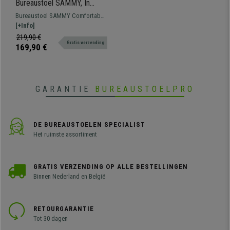
Bureaustoel SAMMY, In
Hoogte Verstelbaar, Metalen
Bureaustoel SAMMY Comfortabel
Onderstel, in Bruine Fluwelen
en praktisch. Stevig verchroomd
[+Info]
Stof
metalen onderstel en in hoogte
219,90 €
Gratis verzending
verstelbare zitting.
169,90 €
GARANTIE
BUREAUSTOELPRO
DE BUREAUSTOELEN SPECIALIST
Het ruimste assortiment
GRATIS VERZENDING OP ALLE BESTELLINGEN
Binnen Nederland en België
RETOURGARANTIE
Tot 30 dagen