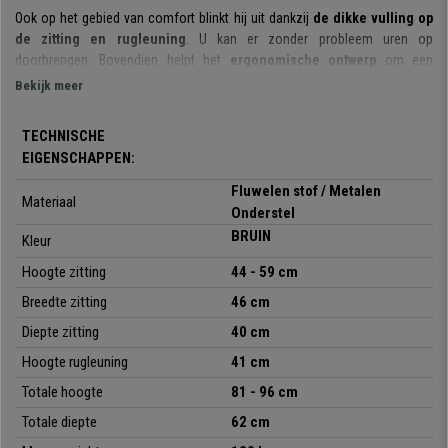
Ook op het gebied van comfort blinkt hij uit dankzij
de dikke vulling op
de zitting en rugleuning
. U kan er zonder probleem uren op
doorbrengen. Bovendien helpt het
ergonomische ontwerp
om een
correcte rughouding te behouden.
Bekijk meer
De zitting is
bekleed met zacht fluweel en afgewerkt met mooie
TECHNISCHE
stiksels
.
Het model is verkrijgbaar in verschillende kleuren.
EIGENSCHAPPEN:
Voor de vervaardiging van deze stoel zijn
kwaliteitsmaterialen
gekozen.
Fluwelen stof / Metalen
Enerzijds zijn
robuuste en resistente metalen onderstel
die stabiliteit
Materiaal
Onderstel
garandeert, anderzijds de
bekleding in hoogwaardige fluwelen stof.
BRUIN
Kleur
Kortom, een bureaustoel die
optimale flexibiliteit
biedt. De stoel is
Hoogte zitting
44 - 59 cm
draaibaar en met behulp van de hendel onderaan de zitting kan de hoogte
worden aangepast.
Breedte zitting
46 cm
Diepte zitting
40 cm
Kies nu uw kleur en wij doen de rest!
Hoogte rugleuning
41 cm
Totale hoogte
81 - 96 cm
•
In hoogte verstelbare zitting
Totale diepte
62 cm
• Bekleed met zacht fluwelen stof