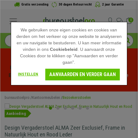
Gratis verzending
30 dagen Retourrecht
2 jaar Garantie
0
We gebruiken onze eigen cookies en cookies van
derden om het verkeer op onze website te analyseren
en uw navigatie te bestuderen. U kan meer informatie
vinden in ons
Cookiebeleid
. U aanvaardt onze
Cookies door te klikken op "Aanvaarden en verder
gaan".
Profiteer van de Zomeruitverkoop bij bureaustoelpro! 
AANVAARDEN EN VERDER GAAN
INSTELLEN
Exclusieve kortingen voor een beperkte tijd - 
Bekijk de 
actie
 -
bureaustoelpro
Kantoormeubelen
Bezoekersstoelen
Aanbieding
Design Vergaderstoel ALMA Zeer Exclusief, Frame in
Natuurlijk Hout en Rood Leder