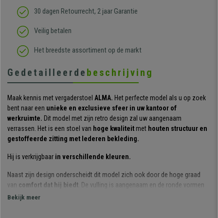
30 dagen Retourrecht, 2 jaar Garantie
Veilig betalen
Het breedste assortiment op de markt
Gedetailleerde
beschrijving
Maak kennis met vergaderstoel
ALMA.
Het perfecte model als u op zoek
bent naar een
unieke en exclusieve sfeer in uw kantoor of
werkruimte.
Dit model met zijn retro design zal uw aangenaam
verrassen. Het is een stoel van
hoge kwaliteit
met
houten structuur en
gestoffeerde zitting met lederen bekleding.
Hij is verkrijgbaar
in verschillende kleuren.
Naast zijn design onderscheidt dit model zich ook door de hoge graad
van
comfort dat hij biedt
. De vulling is aangenaam en de ronde vormen
zijn een plezier om naar te kijken.
Bekijk meer
De zitting is bekleed met hoogwaardig synthetisch leder en voelt