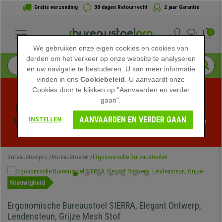
Gratis verzending
30 dagen Retourrecht
2 jaar Garantie
0
We gebruiken onze eigen cookies en cookies van
derden om het verkeer op onze website te analyseren
en uw navigatie te bestuderen. U kan meer informatie
vinden in ons
Cookiebeleid
. U aanvaardt onze
Cookies door te klikken op "Aanvaarden en verder
gaan".
Profiteer van de Zomeruitverkoop bij bureaustoelpro! 
AANVAARDEN EN VERDER GAAN
INSTELLEN
Exclusieve kortingen voor een beperkte tijd - 
Bekijk de 
actie
 -
bureaustoelpro
Bureaustoelen
Ergonomische Bureaustoelen
Nieuwigheid
Ergonomische Bureaustoel SIERRA, Elegant Ontwerp,
Lendensteun, Grijze Mesh Stof