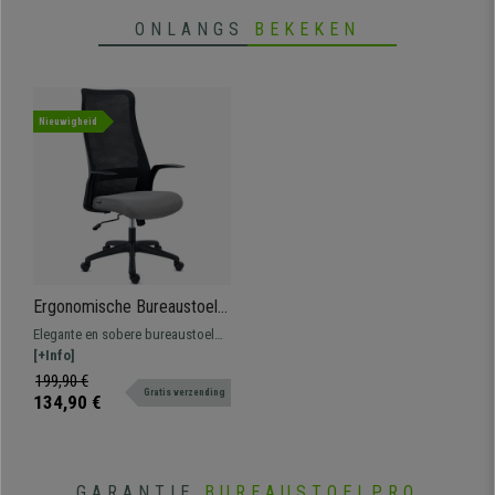
ONLANGS
BEKEKEN
Nieuwigheid
Ergonomische Bureaustoel
SIERRA, Elegant Ontwerp,
Elegante en sobere bureaustoel
Lendensteun, Grijze Mesh
met designcomponenten. Gemaakt
[+Info]
Stof
van ademende stof en mesh,
199,90 €
Gratis verzending
robuust, resistent en duurzaam.
134,90 €
GARANTIE
BUREAUSTOELPRO