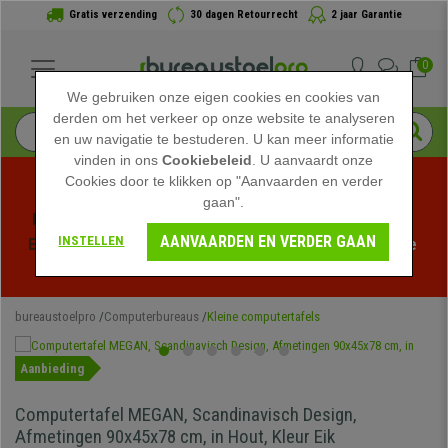
Gratis verzending
30 dagen Retourrecht
2 jaar Garantie
0
We gebruiken onze eigen cookies en cookies van
derden om het verkeer op onze website te analyseren
en uw navigatie te bestuderen. U kan meer informatie
vinden in ons
Cookiebeleid
. U aanvaardt onze
Cookies door te klikken op "Aanvaarden en verder
gaan".
Profiteer van de Zomeruitverkoop bij bureaustoelpro! 
AANVAARDEN EN VERDER GAAN
INSTELLEN
Exclusieve kortingen voor een beperkte tijd - 
Bekijk de 
actie
 -
bureaustoelpro
Computerbureaus
Kleine computertafels
Aanbieding
Computertafel MEGAN, Scandinavisch Design,
Afmetingen 90x45x78 cm, in Hout, Kleur Eik