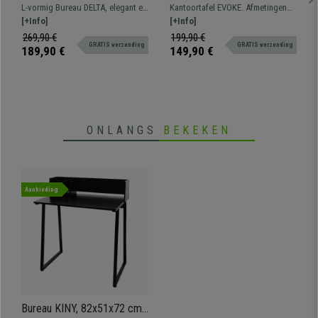
112,5x152x74cm, Structuur
cm, met Opbergplank In
L-vormig Bureau DELTA, elegant en
Kantoortafel EVOKE. Afmetingen
in Metaal en Hout, Zwart
MDF en Metaal, Zwart
functioneel, gemaakt van metaal
[+Info]
120 x 60 en 78 cm hoog Bureau
[+Info]
Marmer look
en hout.
met een groot werkoppervlak en
269,90 €
199,90 €
GRATIS verzending
GRATIS verzending
opbergplank.
189,90 €
149,90 €
ONLANGS
BEKEKEN
Aanbieding
Bureau KINY, 82x51x72 cm