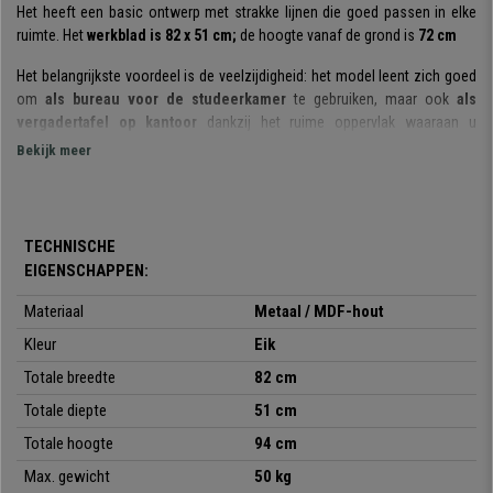
Het heeft een basic ontwerp met strakke lijnen die goed passen in elke
ruimte. Het
werkblad is 82 x 51 cm;
de hoogte vanaf de grond is
72 cm
Het belangrijkste voordeel is de veelzijdigheid: het model leent zich goed
om
als bureau voor de studeerkamer
te gebruiken, maar ook
als
vergadertafel op kantoor
dankzij het ruime oppervlak waaraan u
comfortabel kunt werken.
Bekijk meer
Inclusief
houder voor boeken en documenten
om uw bureau
georganizeerd te houden.
TECHNISCHE
Hij is
vervaardigd met materialen van topkwaliteit: de structuur is van
EIGENSCHAPPEN:
metaal
, wat zorgt voor stabiliteit en stevigheid; het
blad is van donkere
houtkleur MDF-hout,
voor een meer klassieke uitstraling en is
Materiaal
Metaal / MDF-hout
gemakkelijk schoon te maken. Bovendien is het gelakt om het resistenter
en waterdichter te maken. Het bureau ondersteunt een
maximaal gewicht
Kleur
Eik
van 50 kg
, zodat u er veilig een printer op kunt plaatsen.
Totale breedte
82 cm
Totale diepte
51 cm
De poten zijn
voorzien van in hoogte verstelbare rubberen nopjes
.
Aan de ene kant dienen ze om de vloer te beschermen tegen lelijke
Totale hoogte
94 cm
krassen en aan de andere kant zorgen ze voor meer stabiliteit omdat u
Max. gewicht
50 kg
hierdoor de tafel waterpas kan zetten, zelfs als de vloer onregelmatig is.