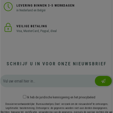
LEVERING BINNEN 3-5 WERKDAGEN
in Nederland en België
VEILIGE BETALING
Visa, MasterCard, Paypal, iDeal
SCHRIJF U IN VOOR ONZE NIEUWSBRIEF
Ik heb
de juridische kennisgeving
en
het privacybeleid
Dossierverantwoordelijke: Bureaustoelpro; Doel: verzoek om de nieuwsbrief te ontvangen;
Legitimatie: toestemming; Ontvangers: de gegevens worden niet aan derden doorgegeven;
Rechten: toegang tot, rectificatie, verwijdering van de gegevens, evenals de overige rechten die we