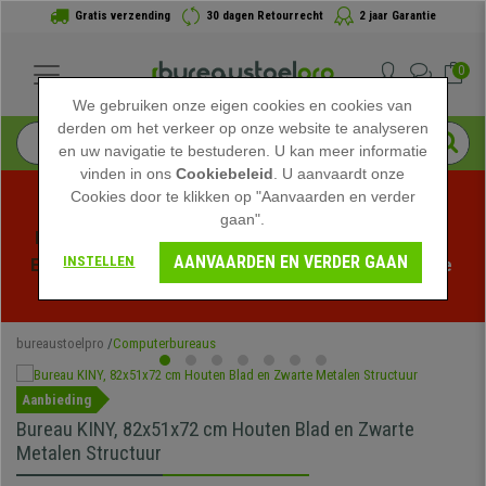
Gratis verzending
30 dagen Retourrecht
2 jaar Garantie
0
We gebruiken onze eigen cookies en cookies van
derden om het verkeer op onze website te analyseren
en uw navigatie te bestuderen. U kan meer informatie
vinden in ons
Cookiebeleid
. U aanvaardt onze
Cookies door te klikken op "Aanvaarden en verder
gaan".
Profiteer van de Zomeruitverkoop bij bureaustoelpro! 
AANVAARDEN EN VERDER GAAN
INSTELLEN
Exclusieve kortingen voor een beperkte tijd - 
Bekijk de 
actie
 -
bureaustoelpro
Computerbureaus
Aanbieding
Bureau KINY, 82x51x72 cm Houten Blad en Zwarte
Metalen Structuur