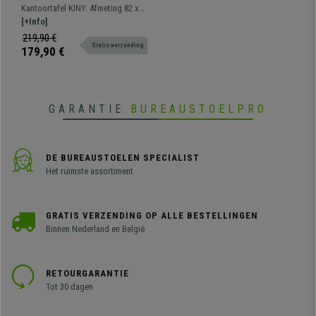
Houten Blad en Zwarte
Kantoortafel KINY. Afmeting 82 x
Metalen Structuur
51 cm en 72 cm hoog. Metalen
[+Info]
frame, houten blad.
219,90 €
Gratis verzending
179,90 €
GARANTIE
BUREAUSTOELPRO
DE BUREAUSTOELEN SPECIALIST
Het ruimste assortiment
GRATIS VERZENDING OP ALLE BESTELLINGEN
Binnen Nederland en België
RETOURGARANTIE
Tot 30 dagen