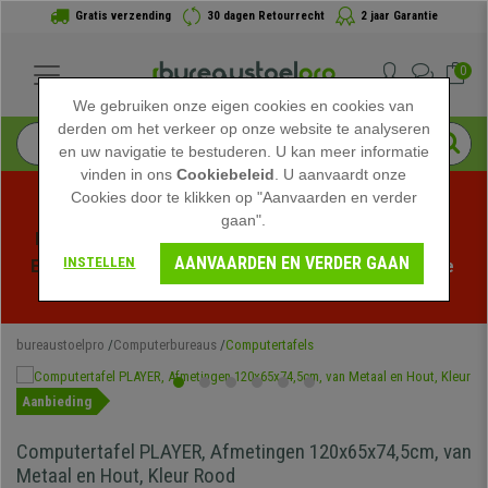
Gratis verzending
30 dagen Retourrecht
2 jaar Garantie
0
We gebruiken onze eigen cookies en cookies van
derden om het verkeer op onze website te analyseren
en uw navigatie te bestuderen. U kan meer informatie
vinden in ons
Cookiebeleid
. U aanvaardt onze
Cookies door te klikken op "Aanvaarden en verder
gaan".
Profiteer van de Zomeruitverkoop bij bureaustoelpro! 
AANVAARDEN EN VERDER GAAN
INSTELLEN
Exclusieve kortingen voor een beperkte tijd - 
Bekijk de 
actie
 -
bureaustoelpro
Computerbureaus
Computertafels
Aanbieding
Computertafel PLAYER, Afmetingen 120x65x74,5cm, van
Metaal en Hout, Kleur Rood