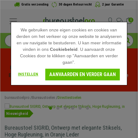
Gratis verzending
30 dagen Retourrecht
2 jaar Garantie
0
We gebruiken onze eigen cookies en cookies van
derden om het verkeer op onze website te analyseren
en uw navigatie te bestuderen. U kan meer informatie
vinden in ons
Cookiebeleid
. U aanvaardt onze
Cookies door te klikken op "Aanvaarden en verder
gaan".
Profiteer van de Zomeruitverkoop bij bureaustoelpro! 
AANVAARDEN EN VERDER GAAN
INSTELLEN
Exclusieve kortingen voor een beperkte tijd - 
Bekijk de 
actie
 -
bureaustoelpro
Bureaustoelen
Directiestoelen
Nieuwigheid
Bureaustoel SIGRID, Ontwerp met elegante Stiksels,
Hoge Rugleuning, in Oranje Leder