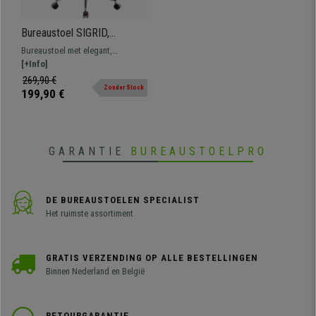
Bureaustoel SIGRID,
Ontwerp met elegante
Bureaustoel met elegant,
Stiksels, Hoge Rugleuning, in
opvallend modern ontwerp; een
[+Info]
Oranje Leder
hoge mate van comfort en
269,90 €
Zonder Stock
gemaakt van hoogwaardig
199,90 €
materiaal.
GARANTIE
BUREAUSTOELPRO
DE BUREAUSTOELEN SPECIALIST
Het ruimste assortiment
GRATIS VERZENDING OP ALLE BESTELLINGEN
Binnen Nederland en België
RETOURGARANTIE