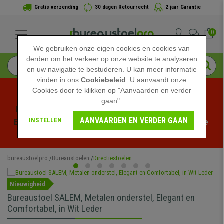
Gratis verzending
30 dagen Retourrecht
2 jaar Garantie
0
We gebruiken onze eigen cookies en cookies van
derden om het verkeer op onze website te analyseren
en uw navigatie te bestuderen. U kan meer informatie
vinden in ons
Cookiebeleid
. U aanvaardt onze
Cookies door te klikken op "Aanvaarden en verder
gaan".
Profiteer van de Zomeruitverkoop bij bureaustoelpro! 
AANVAARDEN EN VERDER GAAN
INSTELLEN
Exclusieve kortingen voor een beperkte tijd - 
Bekijk de 
actie
 -
bureaustoelpro
Bureaustoelen
Directiestoelen
Nieuwigheid
Bureaustoel SALEM, Metalen onderstel, Elegant en
Comfortabel, in Wit Leder