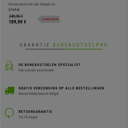
Metalen onderstel, Elegant
Bureaustoel met een elegant en
en Comfortabel, in Wit Leder
modern, opvallend ontwerp dat
[+Info]
comfort combineert met materiaal
249,90 €
Zonder Stock
van hoge kwaliteit.
189,90 €
GARANTIE
BUREAUSTOELPRO
DE BUREAUSTOELEN SPECIALIST
Het ruimste assortiment
GRATIS VERZENDING OP ALLE BESTELLINGEN
Binnen Nederland en België
RETOURGARANTIE
Tot 30 dagen