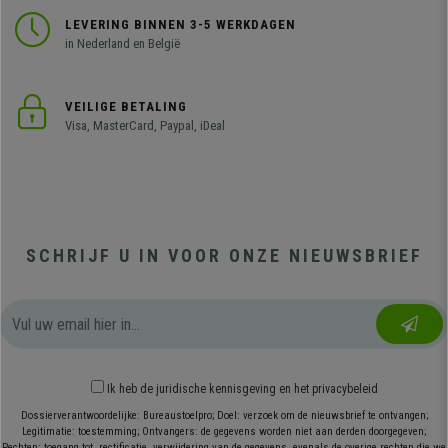
LEVERING BINNEN 3-5 WERKDAGEN
in Nederland en België
VEILIGE BETALING
Visa, MasterCard, Paypal, iDeal
SCHRIJF U IN VOOR ONZE NIEUWSBRIEF
Ik heb
de juridische kennisgeving
en
het privacybeleid
Dossierverantwoordelijke: Bureaustoelpro; Doel: verzoek om de nieuwsbrief te ontvangen;
Legitimatie: toestemming; Ontvangers: de gegevens worden niet aan derden doorgegeven;
Rechten: toegang tot, rectificatie, verwijdering van de gegevens, evenals de overige rechten die we