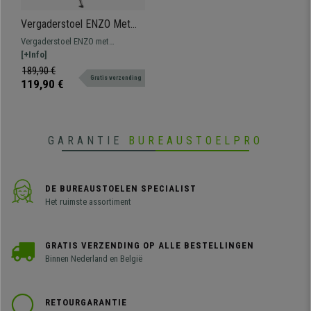
Vergaderstoel ENZO Met
Armleuningen, Comfortabel,
Vergaderstoel ENZO met
Stapelbaar, kleur Rood
armleuningen en prachtig avant-
[+Info]
garde design. Perfect voor
189,90 €
Gratis verzending
wachtkamers of vergaderruimtes.
119,90 €
Verkrijgbaar in verschillende
kleuren.
GARANTIE
BUREAUSTOELPRO
DE BUREAUSTOELEN SPECIALIST
Het ruimste assortiment
GRATIS VERZENDING OP ALLE BESTELLINGEN
Binnen Nederland en België
RETOURGARANTIE