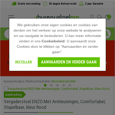
Gratis verzending
30 dagen Retourrecht
2 jaar Garantie
0
We gebruiken onze eigen cookies en cookies van
derden om het verkeer op onze website te analyseren
en uw navigatie te bestuderen. U kan meer informatie
vinden in ons
Cookiebeleid
. U aanvaardt onze
Cookies door te klikken op "Aanvaarden en verder
gaan".
Profiteer van de Zomeruitverkoop bij bureaustoelpro! 
AANVAARDEN EN VERDER GAAN
INSTELLEN
Exclusieve kortingen voor een beperkte tijd - 
Bekijk de 
actie
 -
bureaustoelpro
Kantoormeubelen
Bezoekersstoelen
Aanbieding
Vergaderstoel ENZO Met Armleuningen, Comfortabel,
Stapelbaar, kleur Rood