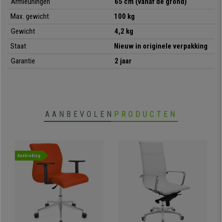
Armleuningen
65 cm (vanaf de grond)
Max. gewicht
100 kg
Gewicht
4,2 kg
Staat
Nieuw in originele verpakking
Garantie
2 jaar
AANBEVOLEN
PRODUCTEN
Aanbieding